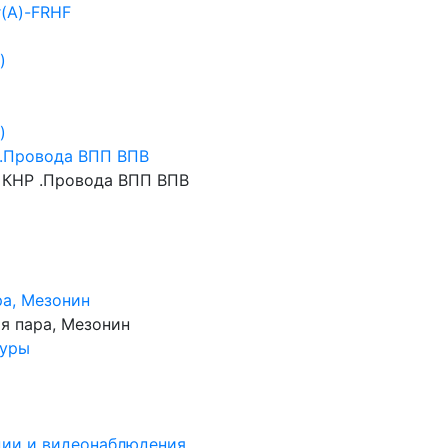
г(А)-FRHF
)
)
.Провода ВПП ВПВ
КНР .Провода ВПП ВПВ
ра, Мезонин
я пара, Мезонин
нуры
ции и видеонаблюдения