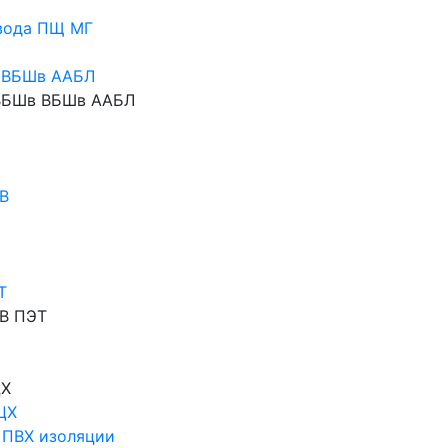
вода ПЩ МГ
 ВБШв ААБЛ
АВБШв ВБШв ААБЛ
В
Т
В ПЭТ
ЦХ
ЦХ
 ПВХ изоляции