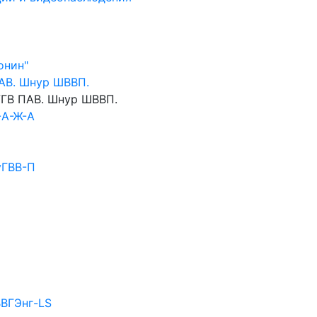
онин"
АВ. Шнур ШВВП.
ГВ ПАВ. Шнур ШВВП.
-А-Ж-А
уГВВ-П
ВВГЭнг-LS