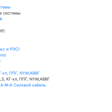
стемы
ие системы
-А
ИП
ьс и РЭС)
лл)
)
е
Г-хл, ППГ, NYM,АВВГ
LS, КГ-хл, ППГ, NYM,АВВГ
-А-Ж-А Силовой кабель