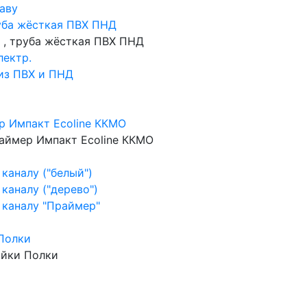
аву
уба жёсткая ПВХ ПНД
 , труба жёсткая ПВХ ПНД
лектр.
 из ПВХ и ПНД
р Импакт Ecoline ККМО
аймер Импакт Ecoline ККМО
каналу ("белый")
каналу ("дерево")
 каналу "Праймер"
Полки
ойки Полки