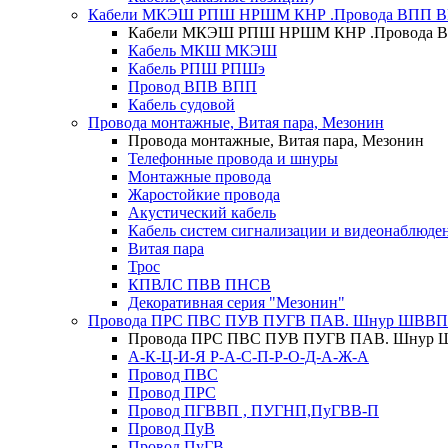
Кабели МКЭШ РПШ НРШМ КНР .Провода ВПП 
Кабели МКЭШ РПШ НРШМ КНР .Провода 
Кабель МКШ МКЭШ
Кабель РПШ РПШэ
Провод ВПВ ВПП
Кабель судовой
Провода монтажные, Витая пара, Мезонин
Провода монтажные, Витая пара, Мезонин
Телефонные провода и шнуры
Монтажные провода
Жаростойкие провода
Акустический кабель
Кабель систем сигнализации и видеонаблюде
Витая пара
Трос
КПВЛС ПВВ ПНСВ
Декоративная серия "Мезонин"
Провода ПРС ПВС ПУВ ПУГВ ПАВ. Шнур ШВВП
Провода ПРС ПВС ПУВ ПУГВ ПАВ. Шнур 
А-К-Ц-И-Я Р-А-С-П-Р-О-Д-А-Ж-А
Провод ПВС
Провод ПРС
Провод ПГВВП , ПУГНП,ПуГВВ-П
Провод ПуВ
Провод ПуГВ