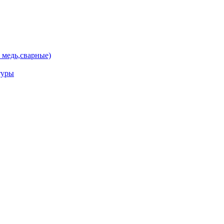
 медь,сварные)
туры