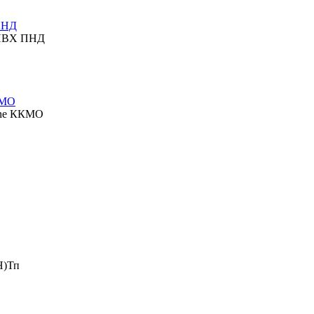
ПНД
 ПВХ ПНД
КМО
ine ККМО
Н)Тп