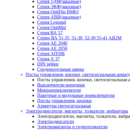
Серия ТДМ(заказные)
Серия ЭКФ(заказные)
Серия OptiDin BM63
Серия АВВ(заказные)
Серия Legrand
Серия OptiMat
Серия ВА 57
Серии ВА 51-35, 51-39, 52-39,55-41,АВ2М
Серия АЕ 2040
Серия АЕ 2050
Серия АП50Б
Серия А 37
DIN рейки
Соединительные шины
Посты управления, кнопки, светосигнальная армат
Посты управления, кнопки, светосигнальная 
Выключатели концевые
Микропереключатели
Пакетные и модульные переключатели
Посты управления, кнопки
Арматура светосигнальная
Электродвигатели, магниты, толкатели, вибраторы
Электродвигатели, магниты, толкатели, вибр
Электродвигатели
Электромагниты и гидротолкатели