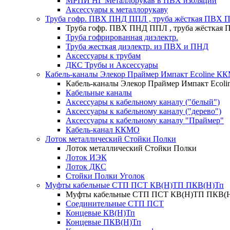
МРПИ НГ Металлорукав в ПВХ изоляции
Аксессуары к металлорукаву
Труба гофр. ПВХ ПНД ППЛ , труба жёсткая ПВХ 
Труба гофр. ПВХ ПНД ППЛ , труба жёсткая
Труба гофрированная диэлектр.
Труба жесткая диэлектр. из ПВХ и ПНД
Аксессуары к трубам
ДКС Трубы и Аксессуары
Кабель-каналы Элекор Праймер Импакт Ecoline К
Кабель-каналы Элекор Праймер Импакт Ecol
Кабельные каналы
Аксессуары к кабельному каналу ("белый")
Аксессуары к кабельному каналу ("дерево")
Аксессуары к кабельному каналу "Праймер"
Кабель-канал ККМО
Лоток металлический Стойки Полки
Лоток металлический Стойки Полки
Лоток ИЭК
Лоток ДКС
Стойки Полки Уголок
Муфты кабельные СТП ПСТ КВ(Н)ТП ПКВ(Н)Тп
Муфты кабельные СТП ПСТ КВ(Н)ТП ПКВ(
Соединительные СТП ПСТ
Концевые КВ(Н)Тп
Концевые ПКВ(Н)Тп