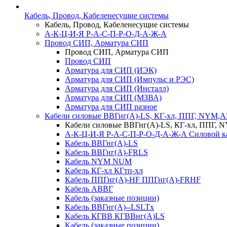
Кабель, Провод, Кабеленесущие системы
Кабель, Провод, Кабеленесущие системы
А-К-Ц-И-Я Р-А-С-П-Р-О-Д-А-Ж-А
Провод СИП, Арматура СИП
Провод СИП, Арматура СИП
Провод СИП
Арматура для СИП (ИЭК)
Арматура для СИП (Импульс и РЭС)
Арматура для СИП (Инсталл)
Арматура для СИП (МЗВА)
Арматура для СИП разное
Кабели силовые ВВГнг(А)-LS, КГ-хл, ППГ, NYM,
Кабели силовые ВВГнг(А)-LS, КГ-хл, ППГ,
А-К-Ц-И-Я Р-А-С-П-Р-О-Д-А-Ж-А Силовой к
Кабель ВВГнг(А)-LS
Кабель ВВГнг(А)-FRLS
Кабель NYM NUM
Кабель КГ-хл КГтп-хл
Кабель ППГнг(А)-HF ППГнг(А)-FRHF
Кабель АВВГ
Кабель (заказные позиции)
Кабель ВВГнг(А)--LSLTx
Кабель КГВВ КГВВнг(А)LS
Кабель (заказные позиции)