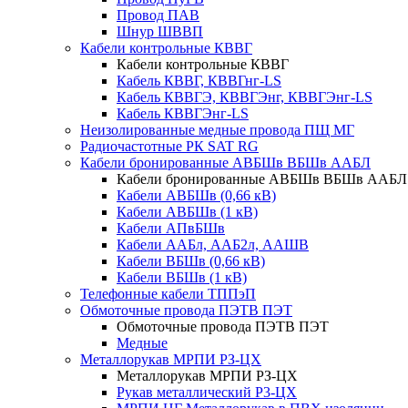
Провод ПАВ
Шнур ШВВП
Кабели контрольные КВВГ
Кабели контрольные КВВГ
Кабель КВВГ, КВВГнг-LS
Кабель КВВГЭ, КВВГЭнг, КВВГЭнг-LS
Кабель КВВГЭнг-LS
Неизолированные медные провода ПЩ МГ
Радиочастотные РК SAT RG
Кабели бронированные АВБШв ВБШв ААБЛ
Кабели бронированные АВБШв ВБШв ААБЛ
Кабели АВБШв (0,66 кВ)
Кабели АВБШв (1 кВ)
Кабели АПвБШв
Кабели ААБл, ААБ2л, ААШВ
Кабели ВБШв (0,66 кВ)
Кабели ВБШв (1 кВ)
Телефонные кабели ТППэП
Обмоточные провода ПЭТВ ПЭТ
Обмоточные провода ПЭТВ ПЭТ
Медные
Металлорукав МРПИ РЗ-ЦХ
Металлорукав МРПИ РЗ-ЦХ
Рукав металлический Р3-ЦХ