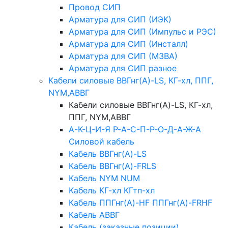
Провод СИП
Арматура для СИП (ИЭК)
Арматура для СИП (Импульс и РЭС)
Арматура для СИП (Инсталл)
Арматура для СИП (МЗВА)
Арматура для СИП разное
Кабели силовые ВВГнг(А)-LS, КГ-хл, ППГ,
NYM,АВВГ
Кабели силовые ВВГнг(А)-LS, КГ-хл,
ППГ, NYM,АВВГ
А-К-Ц-И-Я Р-А-С-П-Р-О-Д-А-Ж-А
Силовой кабель
Кабель ВВГнг(А)-LS
Кабель ВВГнг(А)-FRLS
Кабель NYM NUM
Кабель КГ-хл КГтп-хл
Кабель ППГнг(А)-HF ППГнг(А)-FRHF
Кабель АВВГ
Кабель (заказные позиции)