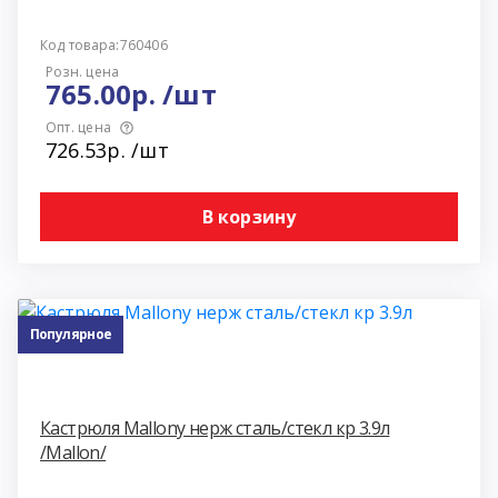
Код товара:760406
Розн. цена
765.00р. /шт
Опт. цена
726.53р. /шт
В корзину
Популярное
Кастрюля Mallony нерж сталь/стекл кр 3.9л
/Mallon/