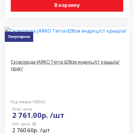
В корзину
Популярное
Сковорода JARKO Terra d28см индукц/ст крыш/а/
приг/
Код товара:760503
Розн. цена
2 761.00р. /шт
Опт. цена
2 760.60р. /шт