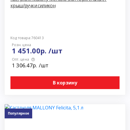
крыш/ручки силикон
Код товара:760413
Розн. цена
1 451.00р. /шт
Опт. цена
1 306.47р. /шт
В корзину
Популярное