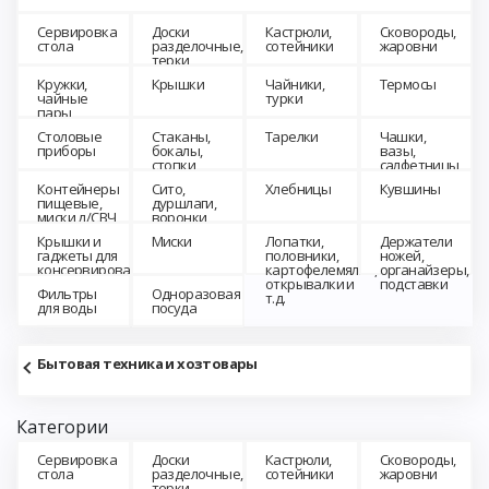
Сервировка
Доски
Кастрюли,
Сковороды,
стола
разделочные,
сотейники
жаровни
терки
Кружки,
Крышки
Чайники,
Термосы
чайные
турки
пары,
чайные
Столовые
Стаканы,
Тарелки
Чашки,
сервизы
приборы
бокалы,
вазы,
стопки,
салфетницы,
пепельницы
масленки,
Контейнеры
Сито,
Хлебницы
Кувшины
конфетницы
пищевые,
дуршлаги,
миски д/СВЧ,
воронки
крышки д/
Крышки и
Миски
Лопатки,
Держатели
СВЧ
гаджеты для
половники,
ножей,
консервирования
картофелемялки,
органайзеры,
открывалки и
подставки
Фильтры
Одноразовая
т.д.
для воды
посуда
Бытовая техника и хозтовары
Категории
Сервировка
Доски
Кастрюли,
Сковороды,
стола
разделочные,
сотейники
жаровни
терки