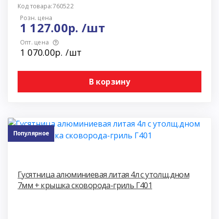
Код товара:760522
Розн. цена
1 127.00р. /шт
Опт. цена
1 070.00р. /шт
В корзину
Популярное
Гусятница алюминиевая литая 4л с утолщ.дном
7мм + крышка сковорода-гриль Г401