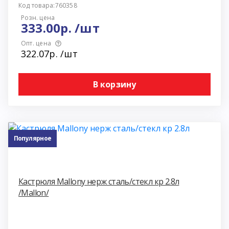
Код товара:760358
Розн. цена
333.00р. /шт
Опт. цена
322.07р. /шт
В корзину
Популярное
Кастрюля Mallony нерж сталь/стекл кр 2.8л
/Mallon/