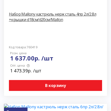
Набор Mallony кастрюль нерж сталь 4пр 2л/2.8л
+крышки d18см/d20см/Mallon
Код товара:760419
Розн. цена
1 637.00р. /шт
Опт. цена
1 473.39р. /шт
В корзину