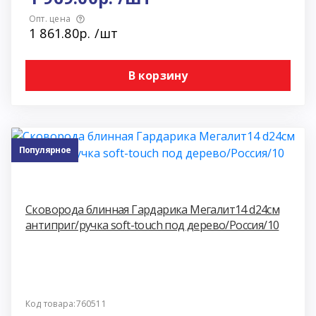
Опт. цена
1 861.80р. /шт
В корзину
Популярное
Сковорода блинная Гардарика Мегалит14 d24см
антиприг/ручка soft-touch под дерево/Россия/10
Код товара:760511