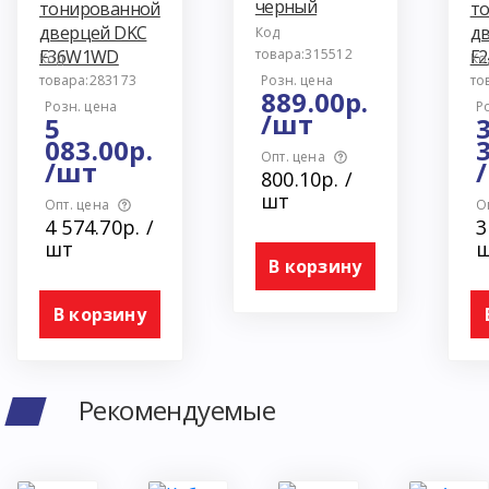
черный
тонированной
т
дверцей DKC
д
Код
F36W1WD
товара:315512
F
Код
Ко
товара:283173
Розн. цена
то
889.00р.
Розн. цена
Р
/шт
5
083.00р.
3
Опт. цена
/шт
800.10р. /
шт
Опт. цена
О
4 574.70р. /
3
шт
В корзину
В корзину
Рекомендуемые