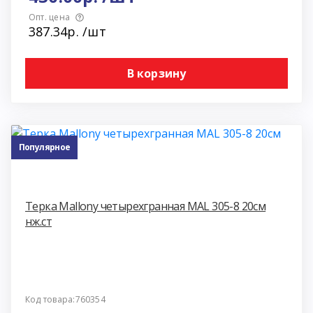
Опт. цена
387.34р. /шт
В корзину
Популярное
Терка Mallony четырехгранная MAL 305-8 20см
нж.ст
Код товара:760354