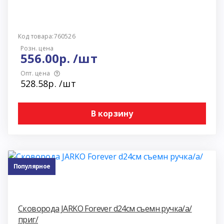
Код товара:760526
Розн. цена
556.00р. /шт
Опт. цена
528.58р. /шт
В корзину
Популярное
Сковорода JARKO Forever d24см съемн ручка/а/
приг/