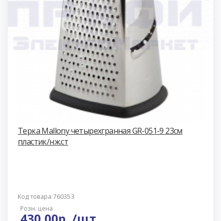
Терка Mallony четырехгранная GR-051-9 23см
пластик/нж.ст
Код товара:760353
Розн. цена
430.00р. /шт