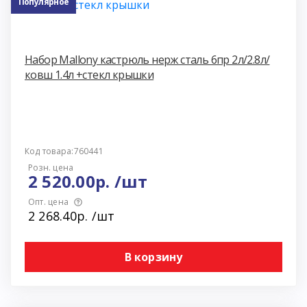
Популярное
Набор Mallony кастрюль нерж сталь 6пр 2л/2.8л/
ковш 1.4л +стекл крышки
Код товара:760441
Розн. цена
2 520.00р. /шт
Опт. цена
2 268.40р. /шт
В корзину