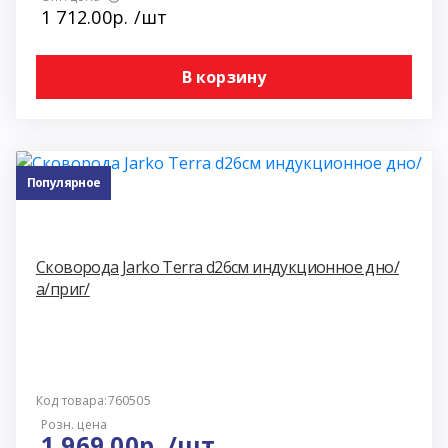
1 712.00р. /шт
В корзину
Популярное
Сковорода Jarko Terra d26см индукционное дно/
а/приг/
Код товара:760505
Розн. цена
1 969.00р. /шт