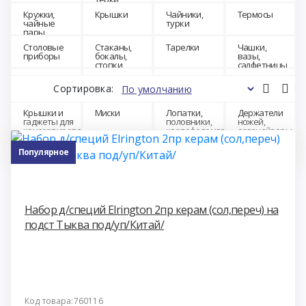
Кружки,
Крышки
Чайники,
Термосы
чайные
турки
пары,
чайные
Столовые
Стаканы,
Тарелки
Чашки,
сервизы
приборы
бокалы,
вазы,
стопки,
салфетницы,
пепельницы
масленки,
Контейнеры
Сито,
Хлебницы
Кувшины
конфетницы
Сортировка:
пищевые,
дуршлаги,
миски д/СВЧ,
воронки
крышки д/
Крышки и
Миски
Лопатки,
Держатели
СВЧ
гаджеты для
половники,
ножей,
консервирования
картофелемялки,
органайзеры,
открывалки и
подставки
Фильтры
Одноразовая
т.д.
Популярное
для воды
посуда
Набор д/специй Elrington 2пр керам (сол,переч) на
подст Тыква под/уп/Китай/
Код товара:760116