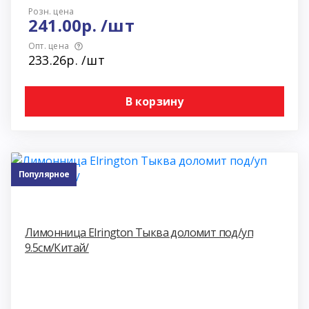
Розн. цена
241.00р. /шт
Опт. цена
233.26р. /шт
В корзину
Популярное
Лимонница Elrington Тыква доломит под/уп
9.5см/Китай/