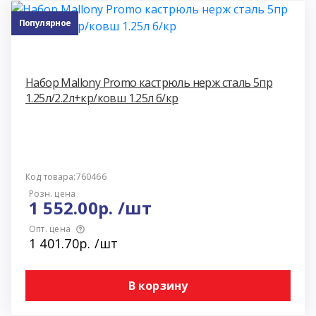
Популярное
Набор Mallony Promo кастрюль нерж сталь 5пр
1.25л/2.2л+кр/ковш 1.25л б/кр
Код товара:760466
Розн. цена
1 552.00р. /шт
Опт. цена
1 401.70р. /шт
В корзину