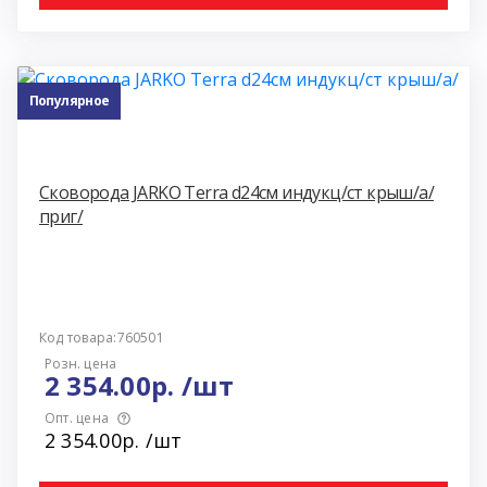
Популярное
Сковорода JARKO Terra d24см индукц/ст крыш/а/
приг/
Код товара:760501
Розн. цена
2 354.00р. /шт
Опт. цена
2 354.00р. /шт