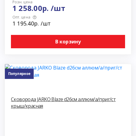
Розн. цена
1 258.00р. /шт
Опт. цена
1 195.40р. /шт
В корзину
Популярное
Сковорода JARKO Blaze d26см аллюм/а/приг/ст
крыш/красная