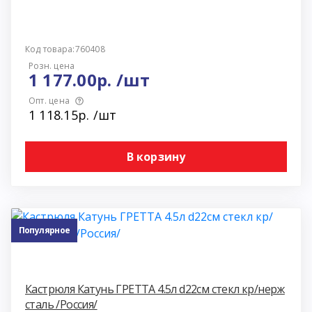
Код товара:760408
Розн. цена
1 177.00р. /шт
Опт. цена
1 118.15р. /шт
В корзину
Популярное
Кастрюля Катунь ГРЕТТА 4.5л d22см стекл кр/нерж
сталь /Россия/