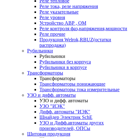
Реле тепловое
Реле тока, реле напряжения
Реле указательные
Реле уровня
Устройство АВР , ОМ
Реле контроля фаз,напряжения,мощности
Реле прочие
Продукция Welrok,RBUZ(остатки
распродажа)
Рубильники
Рубильники
Рубильники без корпуса
Рубильники в корпусе
Трансформаторы
Трансформаторы
Трансформаторы понижающие
Трансформаторы тока измерительные
УЗО и дифф. автоматы
УЗО и дифф. автоматы
УЗО "ИЭК"
Дифф. автоматы "ИЭК"
Шнайдер Электрик SchE
УЗО и Дифф.автоматы других
производителей, ОПСы
Щитовая продукция