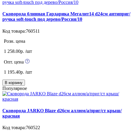
Сковорода блинная Гардарика Мегалит14 d24см антиприг/
ручка soft-touch под дерево/Россия/10
Код товара:760511
Розн. цена
1 258.00р. /шт
Опт. цена
1 195.40р. /шт
В корзину
Популярное
Сковорода JARKO Blaze d26см аллюм/а/приг/ст крыш/
красная
Код товара:760522