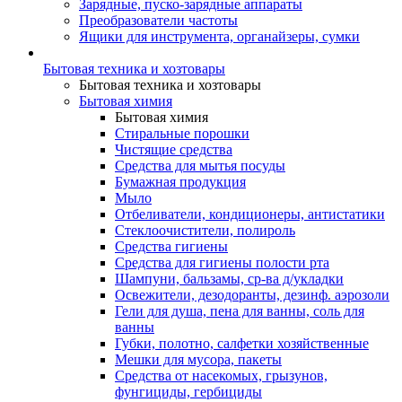
Зарядные, пуско-зарядные аппараты
Преобразователи частоты
Ящики для инструмента, органайзеры, сумки
Бытовая техника и хозтовары
Бытовая техника и хозтовары
Бытовая химия
Бытовая химия
Стиральные порошки
Чистящие средства
Средства для мытья посуды
Бумажная продукция
Мыло
Отбеливатели, кондиционеры, антистатики
Стеклоочистители, полироль
Средства гигиены
Средства для гигиены полости рта
Шампуни, бальзамы, ср-ва д/укладки
Освежители, дезодоранты, дезинф. аэрозоли
Гели для душа, пена для ванны, соль для
ванны
Губки, полотно, салфетки хозяйственные
Мешки для мусора, пакеты
Средства от насекомых, грызунов,
фунгициды, гербициды