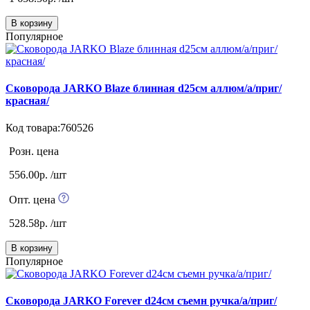
В корзину
Популярное
Сковорода JARKO Blaze блинная d25см аллюм/а/приг/
красная/
Код товара:760526
Розн. цена
556.00р. /шт
Опт. цена
528.58р. /шт
В корзину
Популярное
Сковорода JARKO Forever d24см съемн ручка/а/приг/