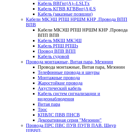
Кабель ВВГнг(А)--LSLTx
Кабель КГВВ КГВВнг(А)LS
Кабель (заказные позиции)
Кабели МКЭШ РПШ НРШМ КНР .Провода ВПП
ВПВ
Кабели МКЭШ РПШ НРШМ КНР .Провода
ВПП ВПВ
Кабель МКШ МКЭШ
Кабель РПШ РПШэ
Провод ВПВ ВПП
Кабель судовой
Провода монтажные, Витая пара, Мезонин
Провода монтажные, Витая пара, Мезонин
Телефонные провода и шнуры
Монтажные провода
Жаростойкие провода
Акустический кабель
Кабель систем сигнализации и
видеонаблюдения
Витая пара
Трос
КПВЛС ПВВ ПНСВ
Декоративная серия "Мезонин"
Провода ПРС ПВС ПУВ ПУГВ ПАВ. Шнур
ШВВП.