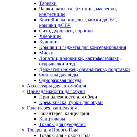
Тарелки
Чашки, вазы, салфетницы, масленки,
конфетницы
Контейнеры пищевые, миски д/СВЧ,
крышки д/СВЧ
Сито, дуршлаги, воронки
Хлебницы
Кувшины
Крышки и гаджеты для консервирования
Миски
Лопатки, половники, картофелемялки,
открывалки и т.д.
Держатели ножей, органайзеры, подставки
Фильтры для воды
Одноразовая посуда
Аксессуары для автомобиля
Принадлежности для обуви
Принадлежности для обуви
Крем, краска, губки для обуви
Галантерея, канцелярия
Галантерея, канцелярия
Канцтовары
Товары для рукоделия
Товары для Нового Года
Товары для Нового Года