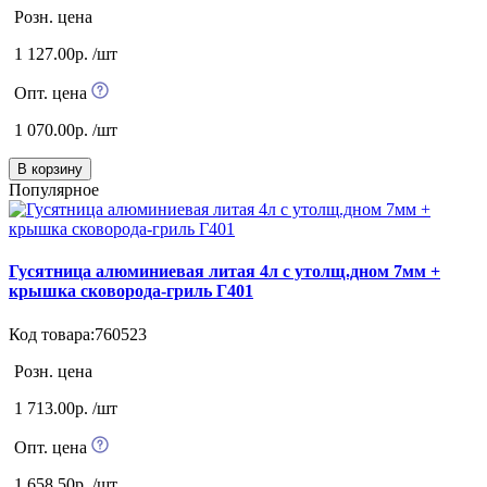
Розн. цена
1 127.00р. /шт
Опт. цена
1 070.00р. /шт
В корзину
Популярное
Гусятница алюминиевая литая 4л с утолщ.дном 7мм +
крышка сковорода-гриль Г401
Код товара:760523
Розн. цена
1 713.00р. /шт
Опт. цена
1 658.50р. /шт