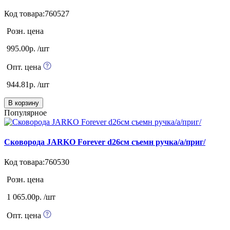
Код товара:760527
Розн. цена
995.00р. /шт
Опт. цена
944.81р. /шт
В корзину
Популярное
Сковорода JARKO Forever d26см съемн ручка/а/приг/
Код товара:760530
Розн. цена
1 065.00р. /шт
Опт. цена