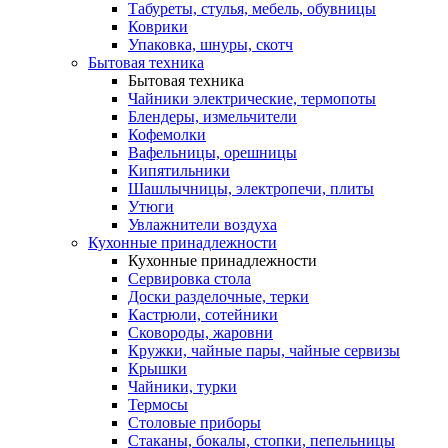
Табуреты, стулья, мебель, обувницы
Коврики
Упаковка, шнуры, скотч
Бытовая техника
Бытовая техника
Чайники электрические, термопоты
Блендеры, измельчители
Кофемолки
Вафельницы, орешницы
Кипятильники
Шашлычницы, электропечи, плиты
Утюги
Увлажнители воздуха
Кухонные принадлежности
Кухонные принадлежности
Сервировка стола
Доски разделочные, терки
Кастрюли, сотейники
Сковороды, жаровни
Кружки, чайные пары, чайные сервизы
Крышки
Чайники, турки
Термосы
Столовые приборы
Стаканы, бокалы, стопки, пепельницы