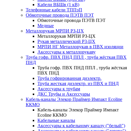
Кабели ВБШв (1 кВ)
Телефонные кабели ТППэП
Обмоточные провода ПЭТВ ПЭТ
Обмоточные провода ПЭТВ ПЭТ
Медные
Металлорукав МРПИ РЗ-ЦХ
Металлорукав МРПИ РЗ-ЦХ
Рукав металлический Р3-ЦХ
МРПИ НГ Металлорукав в ПВХ изоляции
Аксессуары к металлорукаву
Труба гофр. ПВХ ПНД ППЛ , труба жёсткая ПВХ
ПНД
Труба гофр. ПВХ ПНД ППЛ , труба жёсткая
ПВХ ПНД
Труба гофрированная диэлектр.
Труба жесткая диэлектр. из ПВХ и ПНД
Аксессуары к трубам
ДКС Трубы и Аксессуары
Кабель-каналы Элекор Праймер Импакт Ecoline
ККМО
Кабель-каналы Элекор Праймер Импакт
Ecoline ККМО
Кабельные каналы
Аксессуары к кабельному каналу ("белый")
Аксессуары к кабельному каналу ("дерево")