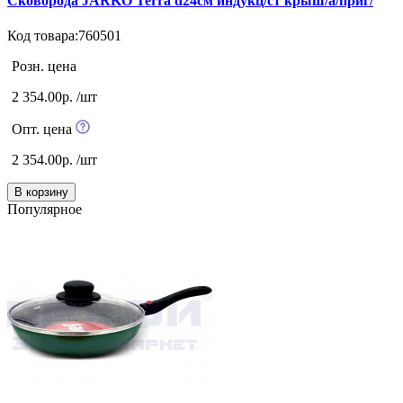
Сковорода JARKO Terra d24см индукц/ст крыш/а/приг/
Код товара:760501
Розн. цена
2 354.00р. /шт
Опт. цена
2 354.00р. /шт
В корзину
Популярное