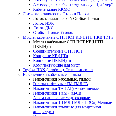
Аксессуары к кабельному каналу "Праймер"
Кабель-канал ККМО
Лоток металлический Стойки Полки
Лоток металлический Стойки Полки
Лоток ИЭК
Лоток ДКС
Стойки Полки Уголок
Муфты кабельные СТП ПСТ КВ(Н)ТП ПКВ(Н)Тп
Муфты кабельные СТП ПСТ КВ(Н)ТП
ПКВ(Н)Тп
Соединительные СТП ПСТ
Концевые КВ(Н)Тп
Концевые ПКВ(Н)Тп
Комплектующие для муфт
Трубка ПВХ (кембрик) Лента киперная
Наконечники кабельные, гильзы
Наконечники кабельные, гильзы
Гильзы кабельные ГМ ГМЛ ГА
Наконечники ТА ( Al ) Алюминевые
Наконечники ТАМ ( Al-Cu )
Алюм.напыление медь,сварные)
Наконечники Т,ТМЛ,ТМЛо, П (Cu) Медные
Наконечники втычные для модульной
аппаратуры