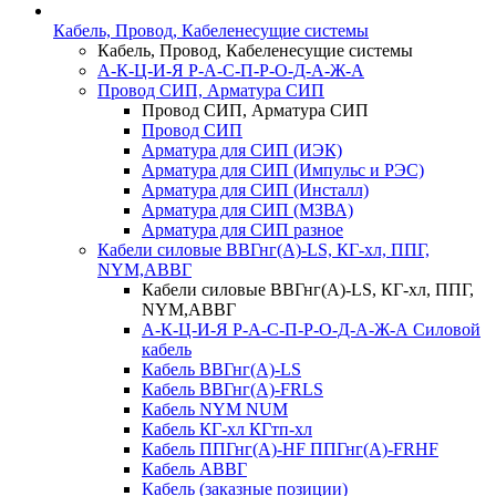
Кабель, Провод, Кабеленесущие системы
Кабель, Провод, Кабеленесущие системы
А-К-Ц-И-Я Р-А-С-П-Р-О-Д-А-Ж-А
Провод СИП, Арматура СИП
Провод СИП, Арматура СИП
Провод СИП
Арматура для СИП (ИЭК)
Арматура для СИП (Импульс и РЭС)
Арматура для СИП (Инсталл)
Арматура для СИП (МЗВА)
Арматура для СИП разное
Кабели силовые ВВГнг(А)-LS, КГ-хл, ППГ,
NYM,АВВГ
Кабели силовые ВВГнг(А)-LS, КГ-хл, ППГ,
NYM,АВВГ
А-К-Ц-И-Я Р-А-С-П-Р-О-Д-А-Ж-А Силовой
кабель
Кабель ВВГнг(А)-LS
Кабель ВВГнг(А)-FRLS
Кабель NYM NUM
Кабель КГ-хл КГтп-хл
Кабель ППГнг(А)-HF ППГнг(А)-FRHF
Кабель АВВГ
Кабель (заказные позиции)