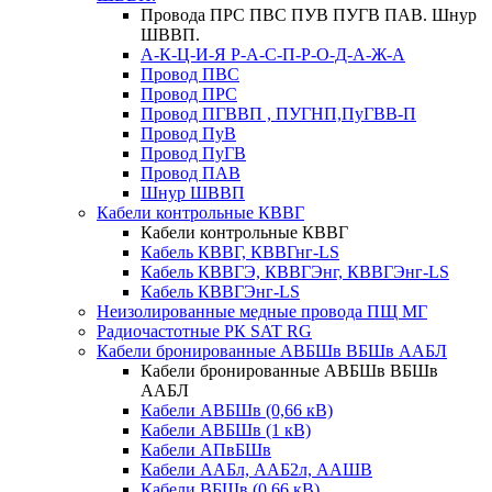
Провода ПРС ПВС ПУВ ПУГВ ПАВ. Шнур
ШВВП.
А-К-Ц-И-Я Р-А-С-П-Р-О-Д-А-Ж-А
Провод ПВС
Провод ПРС
Провод ПГВВП , ПУГНП,ПуГВВ-П
Провод ПуВ
Провод ПуГВ
Провод ПАВ
Шнур ШВВП
Кабели контрольные КВВГ
Кабели контрольные КВВГ
Кабель КВВГ, КВВГнг-LS
Кабель КВВГЭ, КВВГЭнг, КВВГЭнг-LS
Кабель КВВГЭнг-LS
Неизолированные медные провода ПЩ МГ
Радиочастотные РК SAT RG
Кабели бронированные АВБШв ВБШв ААБЛ
Кабели бронированные АВБШв ВБШв
ААБЛ
Кабели АВБШв (0,66 кВ)
Кабели АВБШв (1 кВ)
Кабели АПвБШв
Кабели ААБл, ААБ2л, ААШВ
Кабели ВБШв (0,66 кВ)