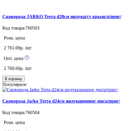
Сковорода JARKO Terra d28см индукц/ст крыш/а/приг/
Код товара:760503
Розн. цена
2 761.00р. /шт
Опт. цена
2 760.60р. /шт
В корзину
Популярное
Сковорода Jarko Terra d24см индукционное дно/а/приг/
Код товара:760504
Розн. цена