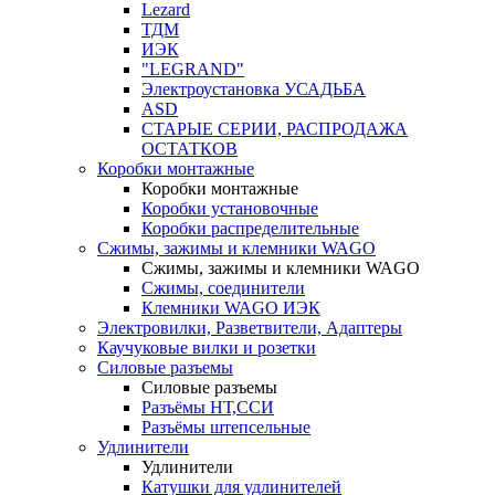
Lezard
ТДМ
ИЭК
"LEGRAND"
Электроустановка УСАДЬБА
ASD
СТАРЫЕ СЕРИИ, РАСПРОДАЖА
ОСТАТКОВ
Коробки монтажные
Коробки монтажные
Коробки установочные
Коробки распределительные
Сжимы, зажимы и клемники WAGO
Сжимы, зажимы и клемники WAGO
Сжимы, соединители
Клемники WAGO ИЭК
Электровилки, Разветвители, Адаптеры
Каучуковые вилки и розетки
Силовые разъемы
Силовые разъемы
Разъёмы НТ,ССИ
Разъёмы штепсельные
Удлинители
Удлинители
Катушки для удлинителей