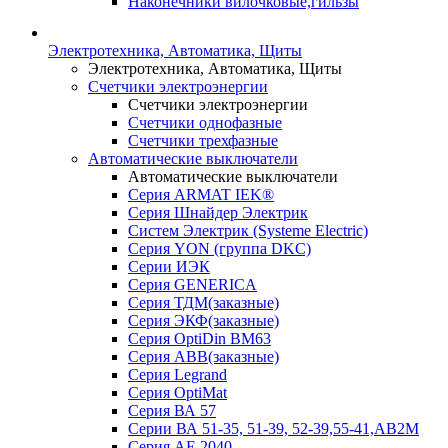
Наконечники вилочковые,гильзы
Электротехника, Автоматика, Щиты
Электротехника, Автоматика, Щиты
Счетчики электроэнергии
Счетчики электроэнергии
Счетчики однофазные
Счетчики трехфазные
Автоматические выключатели
Автоматические выключатели
Серия ARMAT IEK®
Серия Шнайдер Электрик
Систем Электрик (Systeme Electric)
Серия YON (группа DKC)
Серии ИЭК
Серия GENERICA
Серия ТДМ(заказные)
Серия ЭКФ(заказные)
Серия OptiDin BM63
Серия АВВ(заказные)
Серия Legrand
Серия OptiMat
Серия ВА 57
Серии ВА 51-35, 51-39, 52-39,55-41,АВ2М
Серия АЕ 2040