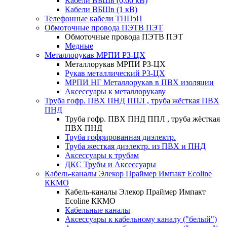
Кабели ВБШв (0,66 кВ)
Кабели ВБШв (1 кВ)
Телефонные кабели ТППэП
Обмоточные провода ПЭТВ ПЭТ
Обмоточные провода ПЭТВ ПЭТ
Медные
Металлорукав МРПИ РЗ-ЦХ
Металлорукав МРПИ РЗ-ЦХ
Рукав металлический Р3-ЦХ
МРПИ НГ Металлорукав в ПВХ изоляции
Аксессуары к металлорукаву
Труба гофр. ПВХ ПНД ППЛ , труба жёсткая ПВХ
ПНД
Труба гофр. ПВХ ПНД ППЛ , труба жёсткая
ПВХ ПНД
Труба гофрированная диэлектр.
Труба жесткая диэлектр. из ПВХ и ПНД
Аксессуары к трубам
ДКС Трубы и Аксессуары
Кабель-каналы Элекор Праймер Импакт Ecoline
ККМО
Кабель-каналы Элекор Праймер Импакт
Ecoline ККМО
Кабельные каналы
Аксессуары к кабельному каналу ("белый")