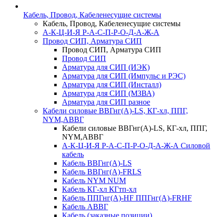
Кабель, Провод, Кабеленесущие системы
Кабель, Провод, Кабеленесущие системы
А-К-Ц-И-Я Р-А-С-П-Р-О-Д-А-Ж-А
Провод СИП, Арматура СИП
Провод СИП, Арматура СИП
Провод СИП
Арматура для СИП (ИЭК)
Арматура для СИП (Импульс и РЭС)
Арматура для СИП (Инсталл)
Арматура для СИП (МЗВА)
Арматура для СИП разное
Кабели силовые ВВГнг(А)-LS, КГ-хл, ППГ,
NYM,АВВГ
Кабели силовые ВВГнг(А)-LS, КГ-хл, ППГ,
NYM,АВВГ
А-К-Ц-И-Я Р-А-С-П-Р-О-Д-А-Ж-А Силовой
кабель
Кабель ВВГнг(А)-LS
Кабель ВВГнг(А)-FRLS
Кабель NYM NUM
Кабель КГ-хл КГтп-хл
Кабель ППГнг(А)-HF ППГнг(А)-FRHF
Кабель АВВГ
Кабель (заказные позиции)