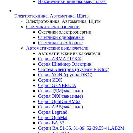
Наконечники вилочковые,гильзы
Электротехника, Автоматика, Щиты
Электротехника, Автоматика, Щиты
Счетчики электроэнергии
Счетчики электроэнергии
Счетчики однофазные
Счетчики трехфазные
Автоматические выключатели
Автоматические выключатели
Серия ARMAT IEK®
Серия Шнайдер Электрик
Систем Электрик (Systeme Electric)
Серия YON (группа DKC)
Серии ИЭК
Серия GENERICA
Серия ТДМ(заказные)
Серия ЭКФ(заказные)
Серия OptiDin BM63
Серия АВВ(заказные)
Серия Legrand
Серия OptiMat
Серия ВА 57
Серии ВА 51-35, 51-39, 52-39,55-41,АВ2М