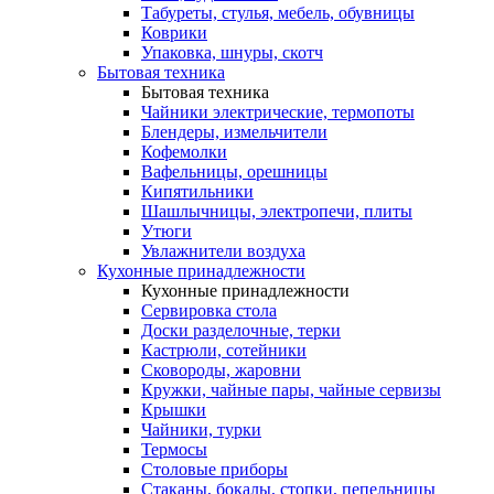
Табуреты, стулья, мебель, обувницы
Коврики
Упаковка, шнуры, скотч
Бытовая техника
Бытовая техника
Чайники электрические, термопоты
Блендеры, измельчители
Кофемолки
Вафельницы, орешницы
Кипятильники
Шашлычницы, электропечи, плиты
Утюги
Увлажнители воздуха
Кухонные принадлежности
Кухонные принадлежности
Сервировка стола
Доски разделочные, терки
Кастрюли, сотейники
Сковороды, жаровни
Кружки, чайные пары, чайные сервизы
Крышки
Чайники, турки
Термосы
Столовые приборы
Стаканы, бокалы, стопки, пепельницы