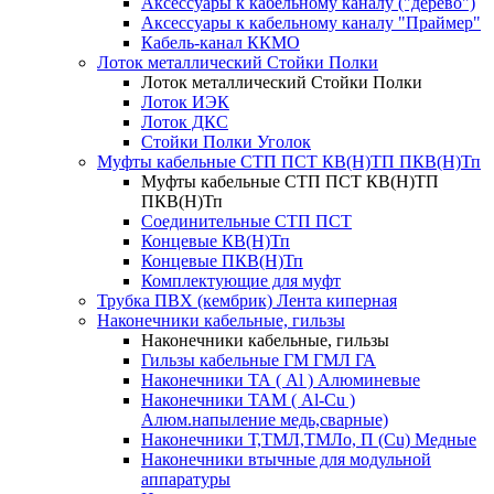
Аксессуары к кабельному каналу ("дерево")
Аксессуары к кабельному каналу "Праймер"
Кабель-канал ККМО
Лоток металлический Стойки Полки
Лоток металлический Стойки Полки
Лоток ИЭК
Лоток ДКС
Стойки Полки Уголок
Муфты кабельные СТП ПСТ КВ(Н)ТП ПКВ(Н)Тп
Муфты кабельные СТП ПСТ КВ(Н)ТП
ПКВ(Н)Тп
Соединительные СТП ПСТ
Концевые КВ(Н)Тп
Концевые ПКВ(Н)Тп
Комплектующие для муфт
Трубка ПВХ (кембрик) Лента киперная
Наконечники кабельные, гильзы
Наконечники кабельные, гильзы
Гильзы кабельные ГМ ГМЛ ГА
Наконечники ТА ( Al ) Алюминевые
Наконечники ТАМ ( Al-Cu )
Алюм.напыление медь,сварные)
Наконечники Т,ТМЛ,ТМЛо, П (Cu) Медные
Наконечники втычные для модульной
аппаратуры