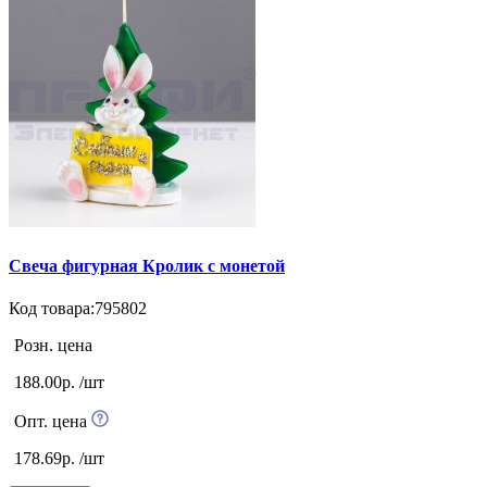
Свеча фигурная Кролик с монетой
Код товара:795802
Розн. цена
188.00р. /шт
Опт. цена
178.69р. /шт