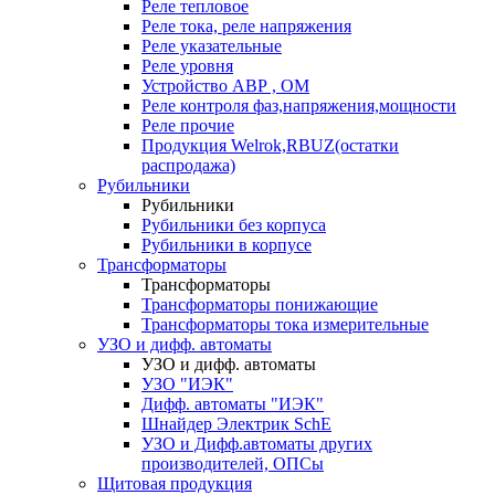
Реле тепловое
Реле тока, реле напряжения
Реле указательные
Реле уровня
Устройство АВР , ОМ
Реле контроля фаз,напряжения,мощности
Реле прочие
Продукция Welrok,RBUZ(остатки
распродажа)
Рубильники
Рубильники
Рубильники без корпуса
Рубильники в корпусе
Трансформаторы
Трансформаторы
Трансформаторы понижающие
Трансформаторы тока измерительные
УЗО и дифф. автоматы
УЗО и дифф. автоматы
УЗО "ИЭК"
Дифф. автоматы "ИЭК"
Шнайдер Электрик SchE
УЗО и Дифф.автоматы других
производителей, ОПСы
Щитовая продукция