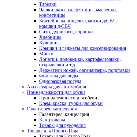
Тарелки
Чашки, вазы, салфетницы, масленки,
конфетницы
Контейнеры пищевые, миски д/СВЧ,
крышки д/СВЧ
Сито, дуршлаги, воронки
Хлебницы
Кувшины
Крышки и гаджеты для консервирования
Миски
Лопатки, половники, картофелемялки,
открывалки и т.д.
Держатели ножей, органайзеры, подставки
Фильтры для воды
Одноразовая посуда
Аксессуары для автомобиля
Принадлежности для обуви
Принадлежности для обуви
Крем, краска, губки для обуви
Галантерея, канцелярия
Галантерея, канцелярия
Канцтовары
Товары для рукоделия
Товары для Нового Года
Товары для Нового Года