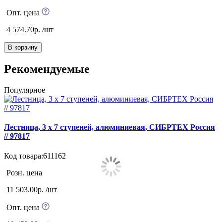
Опт. цена
4 574.70р. /шт
В корзину
Рекомендуемые
Популярное
К
Лестница, 3 х 7 ступеней, алюминиевая, СИБРТЕХ Pоссия
// 97817
К
Код товара:611162
Розн. цена
11 503.00р. /шт
Опт. цена