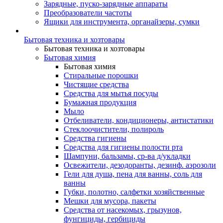
Зарядные, пуско-зарядные аппараты
Преобразователи частоты
Ящики для инструмента, органайзеры, сумки
Бытовая техника и хозтовары
Бытовая техника и хозтовары
Бытовая химия
Бытовая химия
Стиральные порошки
Чистящие средства
Средства для мытья посуды
Бумажная продукция
Мыло
Отбеливатели, кондиционеры, антистатики
Стеклоочистители, полироль
Средства гигиены
Средства для гигиены полости рта
Шампуни, бальзамы, ср-ва д/укладки
Освежители, дезодоранты, дезинф. аэрозоли
Гели для душа, пена для ванны, соль для
ванны
Губки, полотно, салфетки хозяйственные
Мешки для мусора, пакеты
Средства от насекомых, грызунов,
фунгициды, гербициды