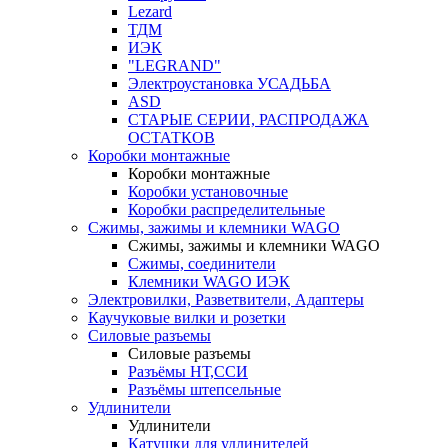
Lezard
ТДМ
ИЭК
"LEGRAND"
Электроустановка УСАДЬБА
ASD
СТАРЫЕ СЕРИИ, РАСПРОДАЖА
ОСТАТКОВ
Коробки монтажные
Коробки монтажные
Коробки установочные
Коробки распределительные
Сжимы, зажимы и клемники WAGO
Сжимы, зажимы и клемники WAGO
Сжимы, соединители
Клемники WAGO ИЭК
Электровилки, Разветвители, Адаптеры
Каучуковые вилки и розетки
Силовые разъемы
Силовые разъемы
Разъёмы НТ,ССИ
Разъёмы штепсельные
Удлинители
Удлинители
Катушки для удлинителей