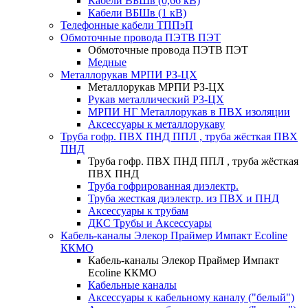
Кабели ВБШв (0,66 кВ)
Кабели ВБШв (1 кВ)
Телефонные кабели ТППэП
Обмоточные провода ПЭТВ ПЭТ
Обмоточные провода ПЭТВ ПЭТ
Медные
Металлорукав МРПИ РЗ-ЦХ
Металлорукав МРПИ РЗ-ЦХ
Рукав металлический Р3-ЦХ
МРПИ НГ Металлорукав в ПВХ изоляции
Аксессуары к металлорукаву
Труба гофр. ПВХ ПНД ППЛ , труба жёсткая ПВХ
ПНД
Труба гофр. ПВХ ПНД ППЛ , труба жёсткая
ПВХ ПНД
Труба гофрированная диэлектр.
Труба жесткая диэлектр. из ПВХ и ПНД
Аксессуары к трубам
ДКС Трубы и Аксессуары
Кабель-каналы Элекор Праймер Импакт Ecoline
ККМО
Кабель-каналы Элекор Праймер Импакт
Ecoline ККМО
Кабельные каналы
Аксессуары к кабельному каналу ("белый")