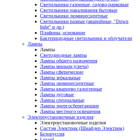
Светильники газонные, садово-парковые
Светильники накаливания бытовые
Светильники люминесцентные
Светильники разные (аварийные, "Down
light" и др.)
Плафоны, основание
Бактерицидные светильники и облучатели
Лампы
Лампы
Светодиодные лампы
Лампы общего назначения
Лампы миньон (свеча)
Лампы сферические
Лампы зеркальные
Лампы люминесцентные
Лампы кварцево галогенные
Лампы дуговые
Лампы специальные
Лампы энергосберегающие
Лампы местного освещения
Электроустановочные изделия
Электроустановочные изделия
Систэм Электрик (Шнайдер Электрик)
Белоруссия
Lezard