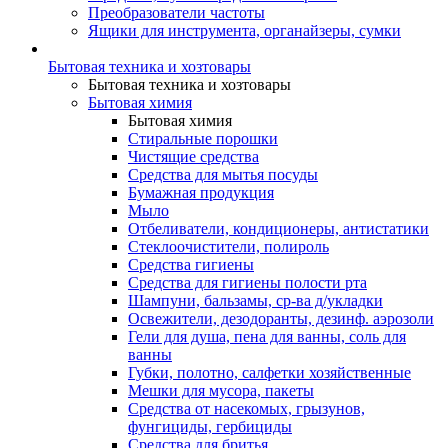
Преобразователи частоты
Ящики для инструмента, органайзеры, сумки
Бытовая техника и хозтовары
Бытовая техника и хозтовары
Бытовая химия
Бытовая химия
Стиральные порошки
Чистящие средства
Средства для мытья посуды
Бумажная продукция
Мыло
Отбеливатели, кондиционеры, антистатики
Стеклоочистители, полироль
Средства гигиены
Средства для гигиены полости рта
Шампуни, бальзамы, ср-ва д/укладки
Освежители, дезодоранты, дезинф. аэрозоли
Гели для душа, пена для ванны, соль для
ванны
Губки, полотно, салфетки хозяйственные
Мешки для мусора, пакеты
Средства от насекомых, грызунов,
фунгициды, гербициды
Средства для бритья