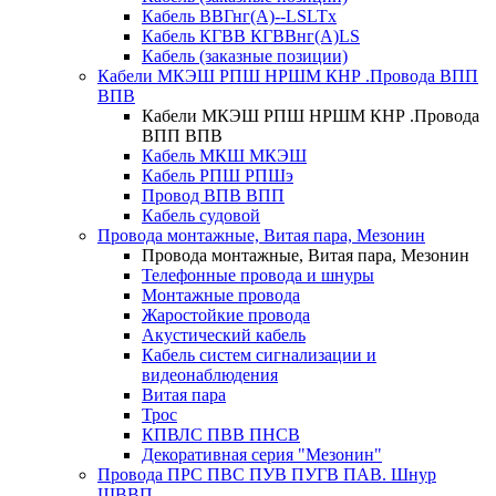
Кабель ВВГнг(А)--LSLTx
Кабель КГВВ КГВВнг(А)LS
Кабель (заказные позиции)
Кабели МКЭШ РПШ НРШМ КНР .Провода ВПП
ВПВ
Кабели МКЭШ РПШ НРШМ КНР .Провода
ВПП ВПВ
Кабель МКШ МКЭШ
Кабель РПШ РПШэ
Провод ВПВ ВПП
Кабель судовой
Провода монтажные, Витая пара, Мезонин
Провода монтажные, Витая пара, Мезонин
Телефонные провода и шнуры
Монтажные провода
Жаростойкие провода
Акустический кабель
Кабель систем сигнализации и
видеонаблюдения
Витая пара
Трос
КПВЛС ПВВ ПНСВ
Декоративная серия "Мезонин"
Провода ПРС ПВС ПУВ ПУГВ ПАВ. Шнур
ШВВП.