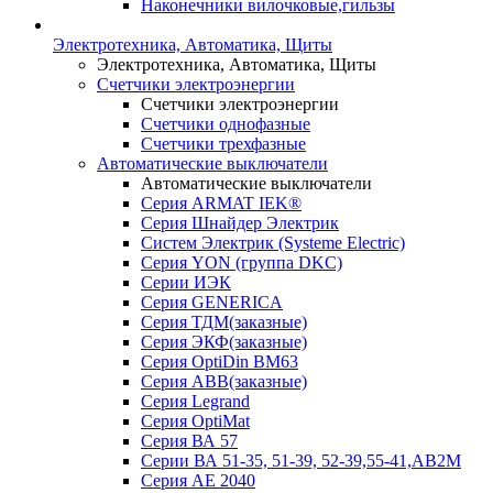
Наконечники вилочковые,гильзы
Электротехника, Автоматика, Щиты
Электротехника, Автоматика, Щиты
Счетчики электроэнергии
Счетчики электроэнергии
Счетчики однофазные
Счетчики трехфазные
Автоматические выключатели
Автоматические выключатели
Серия ARMAT IEK®
Серия Шнайдер Электрик
Систем Электрик (Systeme Electric)
Серия YON (группа DKC)
Серии ИЭК
Серия GENERICA
Серия ТДМ(заказные)
Серия ЭКФ(заказные)
Серия OptiDin BM63
Серия АВВ(заказные)
Серия Legrand
Серия OptiMat
Серия ВА 57
Серии ВА 51-35, 51-39, 52-39,55-41,АВ2М
Серия АЕ 2040