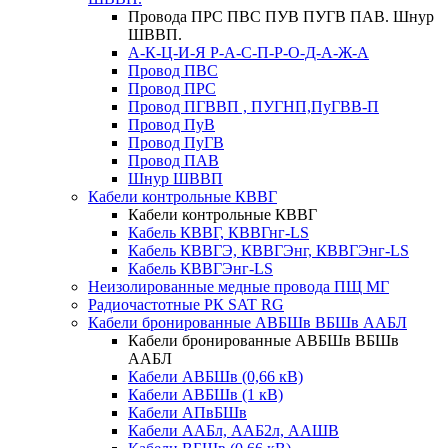
Провода ПРС ПВС ПУВ ПУГВ ПАВ. Шнур
ШВВП.
А-К-Ц-И-Я Р-А-С-П-Р-О-Д-А-Ж-А
Провод ПВС
Провод ПРС
Провод ПГВВП , ПУГНП,ПуГВВ-П
Провод ПуВ
Провод ПуГВ
Провод ПАВ
Шнур ШВВП
Кабели контрольные КВВГ
Кабели контрольные КВВГ
Кабель КВВГ, КВВГнг-LS
Кабель КВВГЭ, КВВГЭнг, КВВГЭнг-LS
Кабель КВВГЭнг-LS
Неизолированные медные провода ПЩ МГ
Радиочастотные РК SAT RG
Кабели бронированные АВБШв ВБШв ААБЛ
Кабели бронированные АВБШв ВБШв
ААБЛ
Кабели АВБШв (0,66 кВ)
Кабели АВБШв (1 кВ)
Кабели АПвБШв
Кабели ААБл, ААБ2л, ААШВ