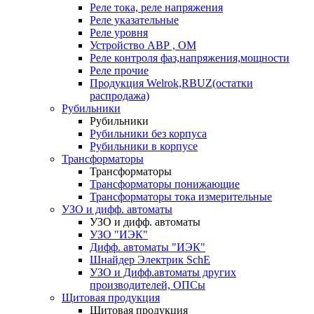
Реле тока, реле напряжения
Реле указательные
Реле уровня
Устройство АВР , ОМ
Реле контроля фаз,напряжения,мощности
Реле прочие
Продукция Welrok,RBUZ(остатки
распродажа)
Рубильники
Рубильники
Рубильники без корпуса
Рубильники в корпусе
Трансформаторы
Трансформаторы
Трансформаторы понижающие
Трансформаторы тока измерительные
УЗО и дифф. автоматы
УЗО и дифф. автоматы
УЗО "ИЭК"
Дифф. автоматы "ИЭК"
Шнайдер Электрик SchE
УЗО и Дифф.автоматы других
производителей, ОПСы
Щитовая продукция
Щитовая продукция