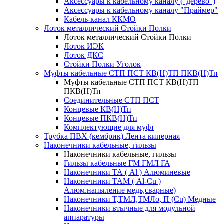
Аксессуары к кабельному каналу ("дерево")
Аксессуары к кабельному каналу "Праймер"
Кабель-канал ККМО
Лоток металлический Стойки Полки
Лоток металлический Стойки Полки
Лоток ИЭК
Лоток ДКС
Стойки Полки Уголок
Муфты кабельные СТП ПСТ КВ(Н)ТП ПКВ(Н)Тп
Муфты кабельные СТП ПСТ КВ(Н)ТП
ПКВ(Н)Тп
Соединительные СТП ПСТ
Концевые КВ(Н)Тп
Концевые ПКВ(Н)Тп
Комплектующие для муфт
Трубка ПВХ (кембрик) Лента киперная
Наконечники кабельные, гильзы
Наконечники кабельные, гильзы
Гильзы кабельные ГМ ГМЛ ГА
Наконечники ТА ( Al ) Алюминевые
Наконечники ТАМ ( Al-Cu )
Алюм.напыление медь,сварные)
Наконечники Т,ТМЛ,ТМЛо, П (Cu) Медные
Наконечники втычные для модульной
аппаратуры