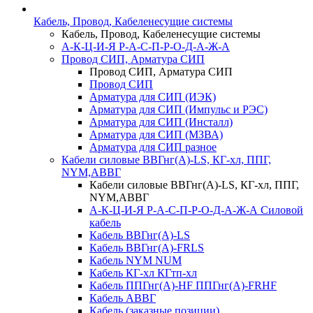
Кабель, Провод, Кабеленесущие системы
Кабель, Провод, Кабеленесущие системы
А-К-Ц-И-Я Р-А-С-П-Р-О-Д-А-Ж-А
Провод СИП, Арматура СИП
Провод СИП, Арматура СИП
Провод СИП
Арматура для СИП (ИЭК)
Арматура для СИП (Импульс и РЭС)
Арматура для СИП (Инсталл)
Арматура для СИП (МЗВА)
Арматура для СИП разное
Кабели силовые ВВГнг(А)-LS, КГ-хл, ППГ,
NYM,АВВГ
Кабели силовые ВВГнг(А)-LS, КГ-хл, ППГ,
NYM,АВВГ
А-К-Ц-И-Я Р-А-С-П-Р-О-Д-А-Ж-А Силовой
кабель
Кабель ВВГнг(А)-LS
Кабель ВВГнг(А)-FRLS
Кабель NYM NUM
Кабель КГ-хл КГтп-хл
Кабель ППГнг(А)-HF ППГнг(А)-FRHF
Кабель АВВГ
Кабель (заказные позиции)