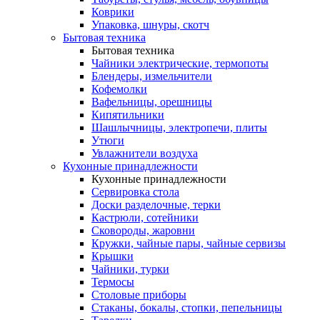
Коврики
Упаковка, шнуры, скотч
Бытовая техника
Бытовая техника
Чайники электрические, термопоты
Блендеры, измельчители
Кофемолки
Вафельницы, орешницы
Кипятильники
Шашлычницы, электропечи, плиты
Утюги
Увлажнители воздуха
Кухонные принадлежности
Кухонные принадлежности
Сервировка стола
Доски разделочные, терки
Кастрюли, сотейники
Сковороды, жаровни
Кружки, чайные пары, чайные сервизы
Крышки
Чайники, турки
Термосы
Столовые приборы
Стаканы, бокалы, стопки, пепельницы