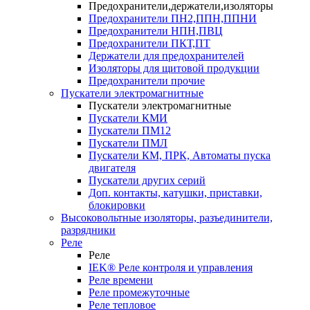
Предохранители,держатели,изоляторы
Предохранители ПН2,ППН,ППНИ
Предохранители НПН,ПВЦ
Предохранители ПКТ,ПТ
Держатели для предохранителей
Изоляторы для щитовой продукции
Предохранители прочие
Пускатели электромагнитные
Пускатели электромагнитные
Пускатели КМИ
Пускатели ПМ12
Пускатели ПМЛ
Пускатели КМ, ПРК, Автоматы пуска
двигателя
Пускатели других серий
Доп. контакты, катушки, приставки,
блокировки
Высоковольтные изоляторы, разъединители,
разрядники
Реле
Реле
IEK® Реле контроля и управления
Реле времени
Реле промежуточные
Реле тепловое