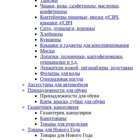
Тарелки
Чашки, вазы, салфетницы, масленки,
конфетницы
Контейнеры пищевые, миски д/СВЧ,
крышки д/СВЧ
Сито, дуршлаги, воронки
Хлебницы
Кувшины
Крышки и гаджеты для консервирования
Миски
Лопатки, половники, картофелемялки,
открывалки и т.д.
Держатели ножей, органайзеры, подставки
Фильтры для воды
Одноразовая посуда
Аксессуары для автомобиля
Принадлежности для обуви
Принадлежности для обуви
Крем, краска, губки для обуви
Галантерея, канцелярия
Галантерея, канцелярия
Канцтовары
Товары для рукоделия
Товары для Нового Года
Товары для Нового Года