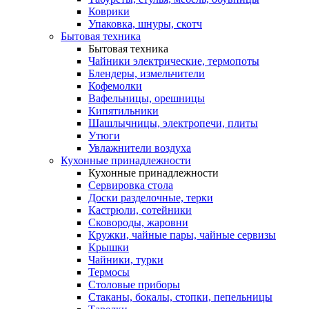
Коврики
Упаковка, шнуры, скотч
Бытовая техника
Бытовая техника
Чайники электрические, термопоты
Блендеры, измельчители
Кофемолки
Вафельницы, орешницы
Кипятильники
Шашлычницы, электропечи, плиты
Утюги
Увлажнители воздуха
Кухонные принадлежности
Кухонные принадлежности
Сервировка стола
Доски разделочные, терки
Кастрюли, сотейники
Сковороды, жаровни
Кружки, чайные пары, чайные сервизы
Крышки
Чайники, турки
Термосы
Столовые приборы
Стаканы, бокалы, стопки, пепельницы