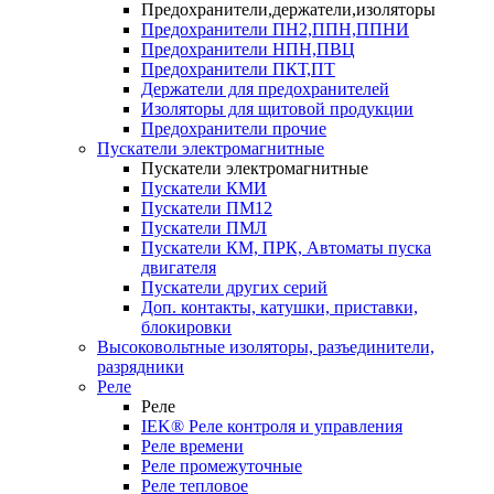
Предохранители,держатели,изоляторы
Предохранители ПН2,ППН,ППНИ
Предохранители НПН,ПВЦ
Предохранители ПКТ,ПТ
Держатели для предохранителей
Изоляторы для щитовой продукции
Предохранители прочие
Пускатели электромагнитные
Пускатели электромагнитные
Пускатели КМИ
Пускатели ПМ12
Пускатели ПМЛ
Пускатели КМ, ПРК, Автоматы пуска
двигателя
Пускатели других серий
Доп. контакты, катушки, приставки,
блокировки
Высоковольтные изоляторы, разъединители,
разрядники
Реле
Реле
IEK® Реле контроля и управления
Реле времени
Реле промежуточные
Реле тепловое