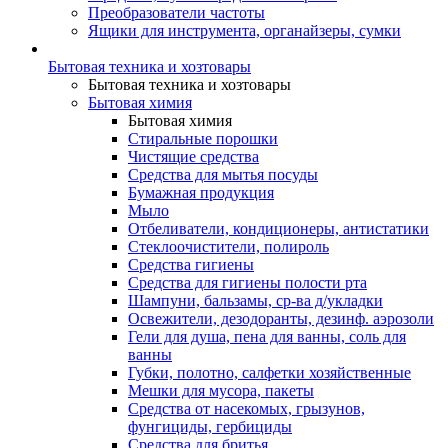
Преобразователи частоты
Ящики для инструмента, органайзеры, сумки
Бытовая техника и хозтовары
Бытовая техника и хозтовары
Бытовая химия
Бытовая химия
Стиральные порошки
Чистящие средства
Средства для мытья посуды
Бумажная продукция
Мыло
Отбеливатели, кондиционеры, антистатики
Стеклоочистители, полироль
Средства гигиены
Средства для гигиены полости рта
Шампуни, бальзамы, ср-ва д/укладки
Освежители, дезодоранты, дезинф. аэрозоли
Гели для душа, пена для ванны, соль для
ванны
Губки, полотно, салфетки хозяйственные
Мешки для мусора, пакеты
Средства от насекомых, грызунов,
фунгициды, гербициды
Средства для бритья