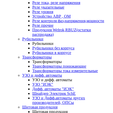
Реле тока, реле напряжения
Реле указательные
Реле уровня
Устройство АВР , ОМ
Реле контроля фаз,напряжения,мощности
Реле прочие
Продукция Welrok,RBUZ(остатки
распродажа)
Рубильники
Рубильники
Рубильники без корпуса
Рубильники в корпусе
Трансформаторы
Трансформаторы
Трансформаторы понижающие
Трансформаторы тока измерительные
УЗО и дифф. автоматы
УЗО и дифф. автоматы
УЗО "ИЭК"
Дифф. автоматы "ИЭК"
Шнайдер Электрик SchE
УЗО и Дифф.автоматы других
производителей, ОПСы
Щитовая продукция
Щитовая продукция