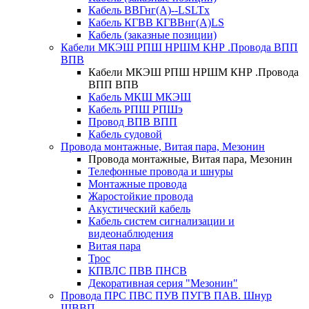
Кабель ВВГнг(А)--LSLTx
Кабель КГВВ КГВВнг(А)LS
Кабель (заказные позиции)
Кабели МКЭШ РПШ НРШМ КНР .Провода ВПП
ВПВ
Кабели МКЭШ РПШ НРШМ КНР .Провода
ВПП ВПВ
Кабель МКШ МКЭШ
Кабель РПШ РПШэ
Провод ВПВ ВПП
Кабель судовой
Провода монтажные, Витая пара, Мезонин
Провода монтажные, Витая пара, Мезонин
Телефонные провода и шнуры
Монтажные провода
Жаростойкие провода
Акустический кабель
Кабель систем сигнализации и
видеонаблюдения
Витая пара
Трос
КПВЛС ПВВ ПНСВ
Декоративная серия "Мезонин"
Провода ПРС ПВС ПУВ ПУГВ ПАВ. Шнур
ШВВП.