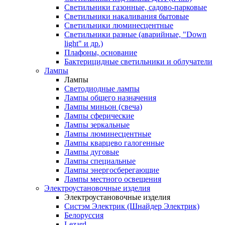
Светильники газонные, садово-парковые
Светильники накаливания бытовые
Светильники люминесцентные
Светильники разные (аварийные, "Down
light" и др.)
Плафоны, основание
Бактерицидные светильники и облучатели
Лампы
Лампы
Светодиодные лампы
Лампы общего назначения
Лампы миньон (свеча)
Лампы сферические
Лампы зеркальные
Лампы люминесцентные
Лампы кварцево галогенные
Лампы дуговые
Лампы специальные
Лампы энергосберегающие
Лампы местного освещения
Электроустановочные изделия
Электроустановочные изделия
Систэм Электрик (Шнайдер Электрик)
Белоруссия
Lezard