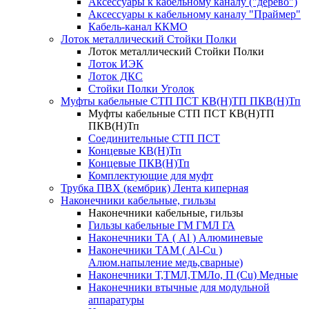
Аксессуары к кабельному каналу ("дерево")
Аксессуары к кабельному каналу "Праймер"
Кабель-канал ККМО
Лоток металлический Стойки Полки
Лоток металлический Стойки Полки
Лоток ИЭК
Лоток ДКС
Стойки Полки Уголок
Муфты кабельные СТП ПСТ КВ(Н)ТП ПКВ(Н)Тп
Муфты кабельные СТП ПСТ КВ(Н)ТП
ПКВ(Н)Тп
Соединительные СТП ПСТ
Концевые КВ(Н)Тп
Концевые ПКВ(Н)Тп
Комплектующие для муфт
Трубка ПВХ (кембрик) Лента киперная
Наконечники кабельные, гильзы
Наконечники кабельные, гильзы
Гильзы кабельные ГМ ГМЛ ГА
Наконечники ТА ( Al ) Алюминевые
Наконечники ТАМ ( Al-Cu )
Алюм.напыление медь,сварные)
Наконечники Т,ТМЛ,ТМЛо, П (Cu) Медные
Наконечники втычные для модульной
аппаратуры