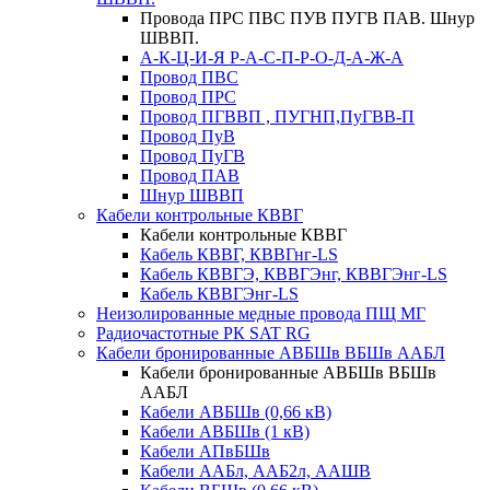
Провода ПРС ПВС ПУВ ПУГВ ПАВ. Шнур
ШВВП.
А-К-Ц-И-Я Р-А-С-П-Р-О-Д-А-Ж-А
Провод ПВС
Провод ПРС
Провод ПГВВП , ПУГНП,ПуГВВ-П
Провод ПуВ
Провод ПуГВ
Провод ПАВ
Шнур ШВВП
Кабели контрольные КВВГ
Кабели контрольные КВВГ
Кабель КВВГ, КВВГнг-LS
Кабель КВВГЭ, КВВГЭнг, КВВГЭнг-LS
Кабель КВВГЭнг-LS
Неизолированные медные провода ПЩ МГ
Радиочастотные РК SAT RG
Кабели бронированные АВБШв ВБШв ААБЛ
Кабели бронированные АВБШв ВБШв
ААБЛ
Кабели АВБШв (0,66 кВ)
Кабели АВБШв (1 кВ)
Кабели АПвБШв
Кабели ААБл, ААБ2л, ААШВ