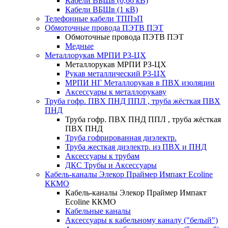
Кабели ВБШв (0,66 кВ)
Кабели ВБШв (1 кВ)
Телефонные кабели ТППэП
Обмоточные провода ПЭТВ ПЭТ
Обмоточные провода ПЭТВ ПЭТ
Медные
Металлорукав МРПИ РЗ-ЦХ
Металлорукав МРПИ РЗ-ЦХ
Рукав металлический Р3-ЦХ
МРПИ НГ Металлорукав в ПВХ изоляции
Аксессуары к металлорукаву
Труба гофр. ПВХ ПНД ППЛ , труба жёсткая ПВХ
ПНД
Труба гофр. ПВХ ПНД ППЛ , труба жёсткая
ПВХ ПНД
Труба гофрированная диэлектр.
Труба жесткая диэлектр. из ПВХ и ПНД
Аксессуары к трубам
ДКС Трубы и Аксессуары
Кабель-каналы Элекор Праймер Импакт Ecoline
ККМО
Кабель-каналы Элекор Праймер Импакт
Ecoline ККМО
Кабельные каналы
Аксессуары к кабельному каналу ("белый")