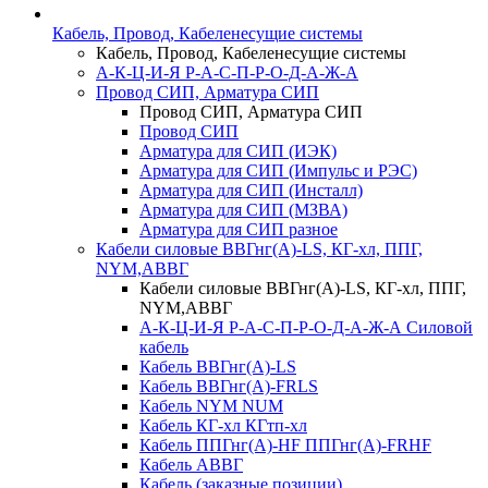
Кабель, Провод, Кабеленесущие системы
Кабель, Провод, Кабеленесущие системы
А-К-Ц-И-Я Р-А-С-П-Р-О-Д-А-Ж-А
Провод СИП, Арматура СИП
Провод СИП, Арматура СИП
Провод СИП
Арматура для СИП (ИЭК)
Арматура для СИП (Импульс и РЭС)
Арматура для СИП (Инсталл)
Арматура для СИП (МЗВА)
Арматура для СИП разное
Кабели силовые ВВГнг(А)-LS, КГ-хл, ППГ,
NYM,АВВГ
Кабели силовые ВВГнг(А)-LS, КГ-хл, ППГ,
NYM,АВВГ
А-К-Ц-И-Я Р-А-С-П-Р-О-Д-А-Ж-А Силовой
кабель
Кабель ВВГнг(А)-LS
Кабель ВВГнг(А)-FRLS
Кабель NYM NUM
Кабель КГ-хл КГтп-хл
Кабель ППГнг(А)-HF ППГнг(А)-FRHF
Кабель АВВГ
Кабель (заказные позиции)