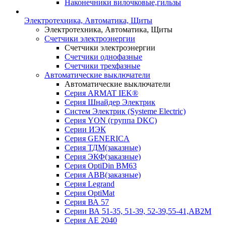
Наконечники вилочковые,гильзы
Электротехника, Автоматика, Щиты
Электротехника, Автоматика, Щиты
Счетчики электроэнергии
Счетчики электроэнергии
Счетчики однофазные
Счетчики трехфазные
Автоматические выключатели
Автоматические выключатели
Серия ARMAT IEK®
Серия Шнайдер Электрик
Систем Электрик (Systeme Electric)
Серия YON (группа DKC)
Серии ИЭК
Серия GENERICA
Серия ТДМ(заказные)
Серия ЭКФ(заказные)
Серия OptiDin BM63
Серия АВВ(заказные)
Серия Legrand
Серия OptiMat
Серия ВА 57
Серии ВА 51-35, 51-39, 52-39,55-41,АВ2М
Серия АЕ 2040