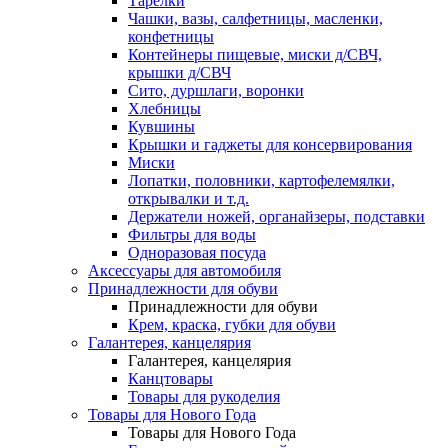
Тарелки
Чашки, вазы, салфетницы, масленки,
конфетницы
Контейнеры пищевые, миски д/СВЧ,
крышки д/СВЧ
Сито, дуршлаги, воронки
Хлебницы
Кувшины
Крышки и гаджеты для консервирования
Миски
Лопатки, половники, картофелемялки,
открывалки и т.д.
Держатели ножей, органайзеры, подставки
Фильтры для воды
Одноразовая посуда
Аксессуары для автомобиля
Принадлежности для обуви
Принадлежности для обуви
Крем, краска, губки для обуви
Галантерея, канцелярия
Галантерея, канцелярия
Канцтовары
Товары для рукоделия
Товары для Нового Года
Товары для Нового Года