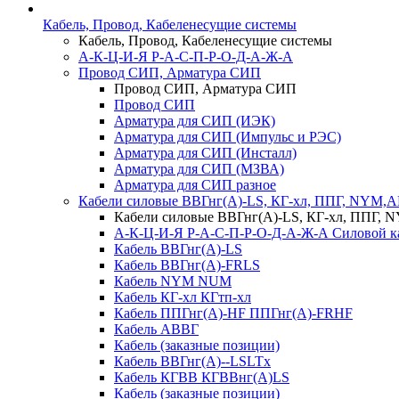
Кабель, Провод, Кабеленесущие системы
Кабель, Провод, Кабеленесущие системы
А-К-Ц-И-Я Р-А-С-П-Р-О-Д-А-Ж-А
Провод СИП, Арматура СИП
Провод СИП, Арматура СИП
Провод СИП
Арматура для СИП (ИЭК)
Арматура для СИП (Импульс и РЭС)
Арматура для СИП (Инсталл)
Арматура для СИП (МЗВА)
Арматура для СИП разное
Кабели силовые ВВГнг(А)-LS, КГ-хл, ППГ, NYM,
Кабели силовые ВВГнг(А)-LS, КГ-хл, ППГ,
А-К-Ц-И-Я Р-А-С-П-Р-О-Д-А-Ж-А Силовой к
Кабель ВВГнг(А)-LS
Кабель ВВГнг(А)-FRLS
Кабель NYM NUM
Кабель КГ-хл КГтп-хл
Кабель ППГнг(А)-HF ППГнг(А)-FRHF
Кабель АВВГ
Кабель (заказные позиции)
Кабель ВВГнг(А)--LSLTx
Кабель КГВВ КГВВнг(А)LS
Кабель (заказные позиции)