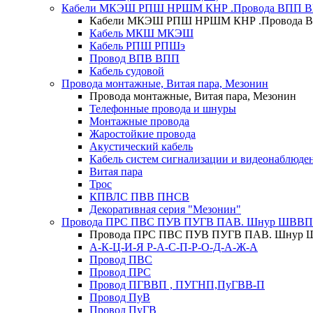
Кабели МКЭШ РПШ НРШМ КНР .Провода ВПП 
Кабели МКЭШ РПШ НРШМ КНР .Провода 
Кабель МКШ МКЭШ
Кабель РПШ РПШэ
Провод ВПВ ВПП
Кабель судовой
Провода монтажные, Витая пара, Мезонин
Провода монтажные, Витая пара, Мезонин
Телефонные провода и шнуры
Монтажные провода
Жаростойкие провода
Акустический кабель
Кабель систем сигнализации и видеонаблюде
Витая пара
Трос
КПВЛС ПВВ ПНСВ
Декоративная серия "Мезонин"
Провода ПРС ПВС ПУВ ПУГВ ПАВ. Шнур ШВВП
Провода ПРС ПВС ПУВ ПУГВ ПАВ. Шнур 
А-К-Ц-И-Я Р-А-С-П-Р-О-Д-А-Ж-А
Провод ПВС
Провод ПРС
Провод ПГВВП , ПУГНП,ПуГВВ-П
Провод ПуВ
Провод ПуГВ