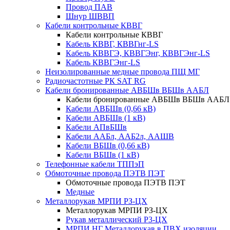
Провод ПАВ
Шнур ШВВП
Кабели контрольные КВВГ
Кабели контрольные КВВГ
Кабель КВВГ, КВВГнг-LS
Кабель КВВГЭ, КВВГЭнг, КВВГЭнг-LS
Кабель КВВГЭнг-LS
Неизолированные медные провода ПЩ МГ
Радиочастотные РК SAT RG
Кабели бронированные АВБШв ВБШв ААБЛ
Кабели бронированные АВБШв ВБШв ААБЛ
Кабели АВБШв (0,66 кВ)
Кабели АВБШв (1 кВ)
Кабели АПвБШв
Кабели ААБл, ААБ2л, ААШВ
Кабели ВБШв (0,66 кВ)
Кабели ВБШв (1 кВ)
Телефонные кабели ТППэП
Обмоточные провода ПЭТВ ПЭТ
Обмоточные провода ПЭТВ ПЭТ
Медные
Металлорукав МРПИ РЗ-ЦХ
Металлорукав МРПИ РЗ-ЦХ
Рукав металлический Р3-ЦХ
МРПИ НГ Металлорукав в ПВХ изоляции