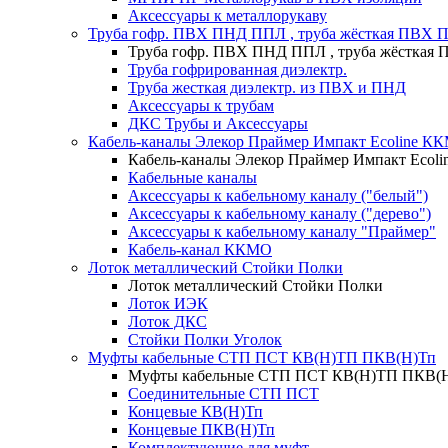
Аксессуары к металлорукаву
Труба гофр. ПВХ ПНД ППЛ , труба жёсткая ПВХ 
Труба гофр. ПВХ ПНД ППЛ , труба жёсткая
Труба гофрированная диэлектр.
Труба жесткая диэлектр. из ПВХ и ПНД
Аксессуары к трубам
ДКС Трубы и Аксессуары
Кабель-каналы Элекор Праймер Импакт Ecoline К
Кабель-каналы Элекор Праймер Импакт Ecol
Кабельные каналы
Аксессуары к кабельному каналу ("белый")
Аксессуары к кабельному каналу ("дерево")
Аксессуары к кабельному каналу "Праймер"
Кабель-канал ККМО
Лоток металлический Стойки Полки
Лоток металлический Стойки Полки
Лоток ИЭК
Лоток ДКС
Стойки Полки Уголок
Муфты кабельные СТП ПСТ КВ(Н)ТП ПКВ(Н)Тп
Муфты кабельные СТП ПСТ КВ(Н)ТП ПКВ(
Соединительные СТП ПСТ
Концевые КВ(Н)Тп
Концевые ПКВ(Н)Тп
Комплектующие для муфт