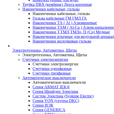
Трубка ПВХ (кембрик) Лента киперная
Наконечники кабельные, гильзы
Наконечники кабельные, гильзы
Гильзы кабельные ГМ ГМЛ ГА
Наконечники ТА ( Al ) Алюминевые
Наконечники ТАМ ( Al-Cu ) Алюм.напыление
Наконечники Т,ТМЛ,ТМЛо, П (Cu) Медные
Наконечники втычные для модульной аппара
Наконечники вилочковые,гильзы
Электротехника, Автоматика, Щиты
Электротехника, Автоматика, Щиты
Счетчики электроэнергии
Счетчики электроэнергии
Счетчики однофазные
Счетчики трехфазные
Автоматические выключатели
Автоматические выключатели
Серия ARMAT IEK®
Серия Шнайдер Электрик
Систем Электрик (Systeme Electric)
Серия YON (группа DKC)
Серии ИЭК
Серия GENERICA