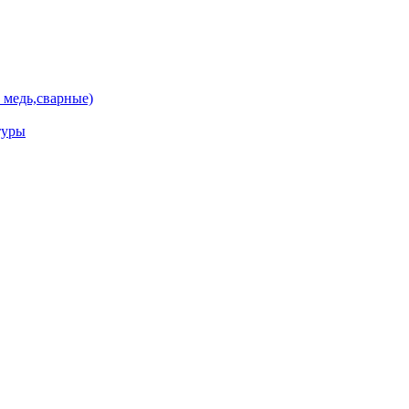
 медь,сварные)
туры