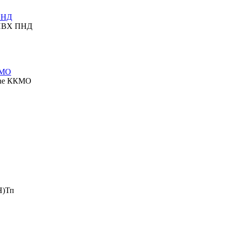
ПНД
 ПВХ ПНД
КМО
ine ККМО
Н)Тп