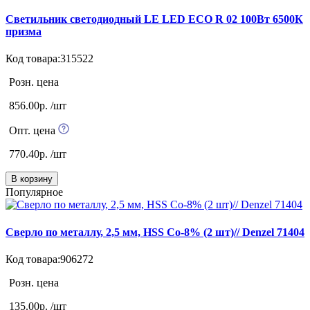
Светильник светодиодный LE LED ECO R 02 100Вт 6500К
призма
Код товара:315522
Розн. цена
856.00р. /шт
Опт. цена
770.40р. /шт
В корзину
Популярное
Сверло по металлу, 2,5 мм, HSS Co-8% (2 шт)// Denzel 71404
Код товара:906272
Розн. цена
135.00р. /шт