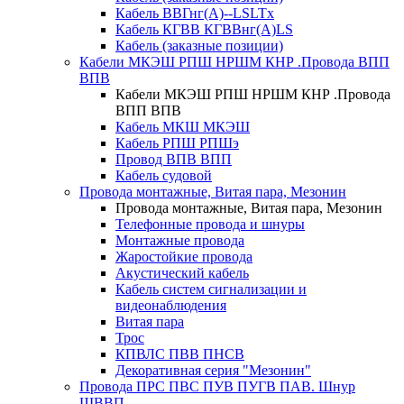
Кабель ВВГнг(А)--LSLTx
Кабель КГВВ КГВВнг(А)LS
Кабель (заказные позиции)
Кабели МКЭШ РПШ НРШМ КНР .Провода ВПП
ВПВ
Кабели МКЭШ РПШ НРШМ КНР .Провода
ВПП ВПВ
Кабель МКШ МКЭШ
Кабель РПШ РПШэ
Провод ВПВ ВПП
Кабель судовой
Провода монтажные, Витая пара, Мезонин
Провода монтажные, Витая пара, Мезонин
Телефонные провода и шнуры
Монтажные провода
Жаростойкие провода
Акустический кабель
Кабель систем сигнализации и
видеонаблюдения
Витая пара
Трос
КПВЛС ПВВ ПНСВ
Декоративная серия "Мезонин"
Провода ПРС ПВС ПУВ ПУГВ ПАВ. Шнур
ШВВП.