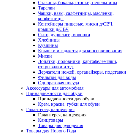
Стаканы, бокалы, стопки, пепельницы
Тарелки
Чашки, вазы, салфетницы, масленки,
конфетницы
Контейнеры пищевые, миски д/СВЧ,
крышки д/СВЧ
Сито, дуршлаги, воронки
Хлебницы
Кувшины
Крышки и гаджеты для консервирования
Миски
Лопатки, половники, картофелемялки,
открывалки и т.д.
Держатели ножей, органайзеры, подставки
Фильтры для воды
Одноразовая посуда
Аксессуары для автомобиля
Принадлежности для обуви
Принадлежности для обуви
Крем, краска, губки для обуви
Галантерея, канцелярия
Галантерея, канцелярия
Канцтовары
Товары для рукоделия
Товары для Нового Года