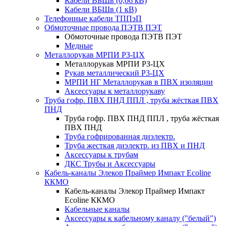
Кабели ВБШв (0,66 кВ)
Кабели ВБШв (1 кВ)
Телефонные кабели ТППэП
Обмоточные провода ПЭТВ ПЭТ
Обмоточные провода ПЭТВ ПЭТ
Медные
Металлорукав МРПИ РЗ-ЦХ
Металлорукав МРПИ РЗ-ЦХ
Рукав металлический Р3-ЦХ
МРПИ НГ Металлорукав в ПВХ изоляции
Аксессуары к металлорукаву
Труба гофр. ПВХ ПНД ППЛ , труба жёсткая ПВХ
ПНД
Труба гофр. ПВХ ПНД ППЛ , труба жёсткая
ПВХ ПНД
Труба гофрированная диэлектр.
Труба жесткая диэлектр. из ПВХ и ПНД
Аксессуары к трубам
ДКС Трубы и Аксессуары
Кабель-каналы Элекор Праймер Импакт Ecoline
ККМО
Кабель-каналы Элекор Праймер Импакт
Ecoline ККМО
Кабельные каналы
Аксессуары к кабельному каналу ("белый")