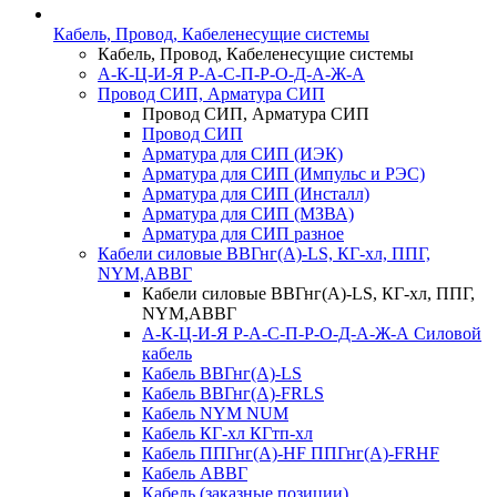
Кабель, Провод, Кабеленесущие системы
Кабель, Провод, Кабеленесущие системы
А-К-Ц-И-Я Р-А-С-П-Р-О-Д-А-Ж-А
Провод СИП, Арматура СИП
Провод СИП, Арматура СИП
Провод СИП
Арматура для СИП (ИЭК)
Арматура для СИП (Импульс и РЭС)
Арматура для СИП (Инсталл)
Арматура для СИП (МЗВА)
Арматура для СИП разное
Кабели силовые ВВГнг(А)-LS, КГ-хл, ППГ,
NYM,АВВГ
Кабели силовые ВВГнг(А)-LS, КГ-хл, ППГ,
NYM,АВВГ
А-К-Ц-И-Я Р-А-С-П-Р-О-Д-А-Ж-А Силовой
кабель
Кабель ВВГнг(А)-LS
Кабель ВВГнг(А)-FRLS
Кабель NYM NUM
Кабель КГ-хл КГтп-хл
Кабель ППГнг(А)-HF ППГнг(А)-FRHF
Кабель АВВГ
Кабель (заказные позиции)