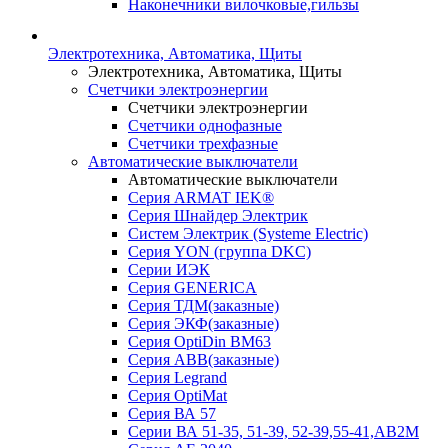
Наконечники вилочковые,гильзы
Электротехника, Автоматика, Щиты
Электротехника, Автоматика, Щиты
Счетчики электроэнергии
Счетчики электроэнергии
Счетчики однофазные
Счетчики трехфазные
Автоматические выключатели
Автоматические выключатели
Серия ARMAT IEK®
Серия Шнайдер Электрик
Систем Электрик (Systeme Electric)
Серия YON (группа DKC)
Серии ИЭК
Серия GENERICA
Серия ТДМ(заказные)
Серия ЭКФ(заказные)
Серия OptiDin BM63
Серия АВВ(заказные)
Серия Legrand
Серия OptiMat
Серия ВА 57
Серии ВА 51-35, 51-39, 52-39,55-41,АВ2М