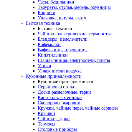
Часы, будильники
Табуреты, стулья, мебель, обувницы
Коврики
Упаковка, шнуры, скотч
Бытовая техника
Бытовая техника
Чайники электрические, термопоты
Блендеры, измельчители
Кофемолки
Вафельницы, орешницы
Кипятильники
Шашлычницы, электропечи, плиты
Утюги
Увлажнители воздуха
Кухонные принадлежности
Кухонные принадлежности
Сервировка стола
Доски разделочные, терки
Кастрюли, сотейники
Сковороды, жаровни
Кружки, чайные пары, чайные сервизы
Крышки
Чайники, турки
Термосы
Столовые приборы