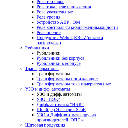
Реле тепловое
Реле тока, реле напряжения
Реле указательные
Реле уровня
Устройство АВР , ОМ
Реле контроля фаз,напряжения,мощности
Реле прочие
Продукция Welrok,RBUZ(остатки
распродажа)
Рубильники
Рубильники
Рубильники без корпуса
Рубильники в корпусе
Трансформаторы
Трансформаторы
Трансформаторы понижающие
Трансформаторы тока измерительные
УЗО и дифф. автоматы
УЗО и дифф. автоматы
УЗО "ИЭК"
Дифф. автоматы "ИЭК"
Шнайдер Электрик SchE
УЗО и Дифф.автоматы других
производителей, ОПСы
Щитовая продукция