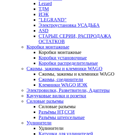
Lezard
ТДМ
ИЭК
"LEGRAND"
Электроустановка УСАДЬБА
ASD
СТАРЫЕ СЕРИИ, РАСПРОДАЖА
ОСТАТКОВ
Коробки монтажные
Коробки монтажные
Коробки установочные
Коробки распределительные
Сжимы, зажимы и клемники WAGO
Сжимы, зажимы и клемники WAGO
Сжимы, соединители
Клемники WAGO ИЭК
Электровилки, Разветвители, Адаптеры
Каучуковые вилки и розетки
Силовые разъемы
Силовые разъемы
Разъёмы НТ,ССИ
Разъёмы штепсельные
Удлинители
Удлинители
Катушки для удлинителей