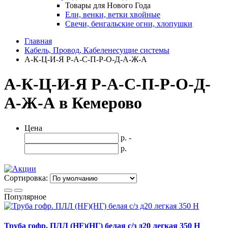
Товары для Нового Года
Ели, венки, ветки хвойные
Свечи, бенгальские огни, хлопушки
Главная
Кабель, Провод, Кабеленесущие системы
А-К-Ц-И-Я Р-А-С-П-Р-О-Д-А-Ж-А
А-К-Ц-И-Я Р-А-С-П-Р-О-Д-
А-Ж-А в Кемерово
Цена
р. -
р.
Сортировка:
Популярное
Труба гофр. ПЛЛ (HF)(НГ) белая с/з д20 легкая 350 Н