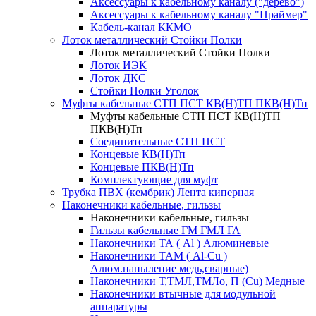
Аксессуары к кабельному каналу ("дерево")
Аксессуары к кабельному каналу "Праймер"
Кабель-канал ККМО
Лоток металлический Стойки Полки
Лоток металлический Стойки Полки
Лоток ИЭК
Лоток ДКС
Стойки Полки Уголок
Муфты кабельные СТП ПСТ КВ(Н)ТП ПКВ(Н)Тп
Муфты кабельные СТП ПСТ КВ(Н)ТП
ПКВ(Н)Тп
Соединительные СТП ПСТ
Концевые КВ(Н)Тп
Концевые ПКВ(Н)Тп
Комплектующие для муфт
Трубка ПВХ (кембрик) Лента киперная
Наконечники кабельные, гильзы
Наконечники кабельные, гильзы
Гильзы кабельные ГМ ГМЛ ГА
Наконечники ТА ( Al ) Алюминевые
Наконечники ТАМ ( Al-Cu )
Алюм.напыление медь,сварные)
Наконечники Т,ТМЛ,ТМЛо, П (Cu) Медные
Наконечники втычные для модульной
аппаратуры