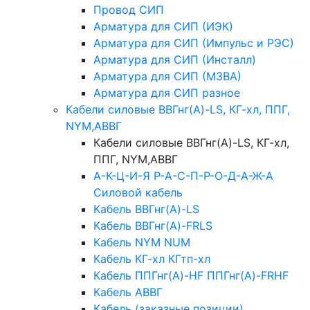
Провод СИП
Арматура для СИП (ИЭК)
Арматура для СИП (Импульс и РЭС)
Арматура для СИП (Инсталл)
Арматура для СИП (МЗВА)
Арматура для СИП разное
Кабели силовые ВВГнг(А)-LS, КГ-хл, ППГ,
NYM,АВВГ
Кабели силовые ВВГнг(А)-LS, КГ-хл,
ППГ, NYM,АВВГ
А-К-Ц-И-Я Р-А-С-П-Р-О-Д-А-Ж-А
Силовой кабель
Кабель ВВГнг(А)-LS
Кабель ВВГнг(А)-FRLS
Кабель NYM NUM
Кабель КГ-хл КГтп-хл
Кабель ППГнг(А)-HF ППГнг(А)-FRHF
Кабель АВВГ
Кабель (заказные позиции)