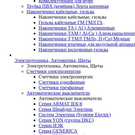
Комплектующие для муфт
Трубка ПВХ (кембрик) Лента киперная
Наконечники кабельные, гильзы
Наконечники кабельные, гильзы
Гильзы кабельные ГМ ГМЛ ГА
Наконечники ТА ( Al ) Алюминевые
Наконечники ТАМ ( Al-Cu ) Алюм.напыление
Наконечники Т,ТМЛ,ТМЛо, П (Cu) Медные
Наконечники втычные для модульной аппара
Наконечники вилочковые,гильзы
Электротехника, Автоматика, Щиты
Электротехника, Автоматика, Щиты
Счетчики электроэнергии
Счетчики электроэнергии
Счетчики однофазные
Счетчики трехфазные
Автоматические выключатели
Автоматические выключатели
Серия ARMAT IEK®
Серия Шнайдер Электрик
Систем Электрик (Systeme Electric)
Серия YON (группа DKC)
Серии ИЭК
Серия GENERICA