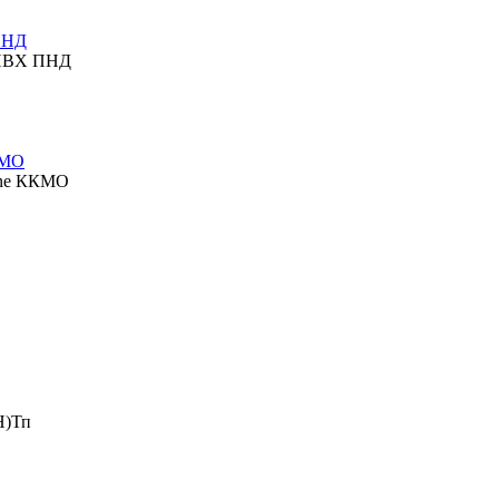
ПНД
 ПВХ ПНД
КМО
ine ККМО
Н)Тп