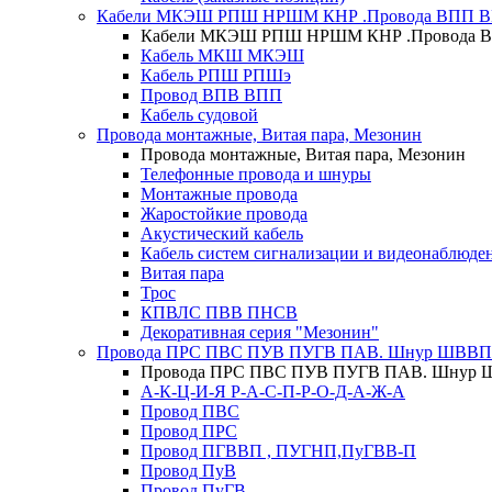
Кабели МКЭШ РПШ НРШМ КНР .Провода ВПП 
Кабели МКЭШ РПШ НРШМ КНР .Провода 
Кабель МКШ МКЭШ
Кабель РПШ РПШэ
Провод ВПВ ВПП
Кабель судовой
Провода монтажные, Витая пара, Мезонин
Провода монтажные, Витая пара, Мезонин
Телефонные провода и шнуры
Монтажные провода
Жаростойкие провода
Акустический кабель
Кабель систем сигнализации и видеонаблюде
Витая пара
Трос
КПВЛС ПВВ ПНСВ
Декоративная серия "Мезонин"
Провода ПРС ПВС ПУВ ПУГВ ПАВ. Шнур ШВВП
Провода ПРС ПВС ПУВ ПУГВ ПАВ. Шнур 
А-К-Ц-И-Я Р-А-С-П-Р-О-Д-А-Ж-А
Провод ПВС
Провод ПРС
Провод ПГВВП , ПУГНП,ПуГВВ-П
Провод ПуВ
Провод ПуГВ