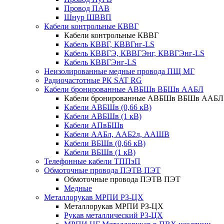
Провод ПАВ
Шнур ШВВП
Кабели контрольные КВВГ
Кабели контрольные КВВГ
Кабель КВВГ, КВВГнг-LS
Кабель КВВГЭ, КВВГЭнг, КВВГЭнг-LS
Кабель КВВГЭнг-LS
Неизолированные медные провода ПЩ МГ
Радиочастотные РК SAT RG
Кабели бронированные АВБШв ВБШв ААБЛ
Кабели бронированные АВБШв ВБШв ААБЛ
Кабели АВБШв (0,66 кВ)
Кабели АВБШв (1 кВ)
Кабели АПвБШв
Кабели ААБл, ААБ2л, ААШВ
Кабели ВБШв (0,66 кВ)
Кабели ВБШв (1 кВ)
Телефонные кабели ТППэП
Обмоточные провода ПЭТВ ПЭТ
Обмоточные провода ПЭТВ ПЭТ
Медные
Металлорукав МРПИ РЗ-ЦХ
Металлорукав МРПИ РЗ-ЦХ
Рукав металлический Р3-ЦХ