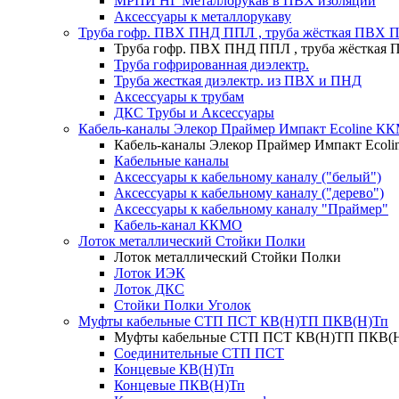
МРПИ НГ Металлорукав в ПВХ изоляции
Аксессуары к металлорукаву
Труба гофр. ПВХ ПНД ППЛ , труба жёсткая ПВХ 
Труба гофр. ПВХ ПНД ППЛ , труба жёсткая
Труба гофрированная диэлектр.
Труба жесткая диэлектр. из ПВХ и ПНД
Аксессуары к трубам
ДКС Трубы и Аксессуары
Кабель-каналы Элекор Праймер Импакт Ecoline К
Кабель-каналы Элекор Праймер Импакт Ecol
Кабельные каналы
Аксессуары к кабельному каналу ("белый")
Аксессуары к кабельному каналу ("дерево")
Аксессуары к кабельному каналу "Праймер"
Кабель-канал ККМО
Лоток металлический Стойки Полки
Лоток металлический Стойки Полки
Лоток ИЭК
Лоток ДКС
Стойки Полки Уголок
Муфты кабельные СТП ПСТ КВ(Н)ТП ПКВ(Н)Тп
Муфты кабельные СТП ПСТ КВ(Н)ТП ПКВ(
Соединительные СТП ПСТ
Концевые КВ(Н)Тп
Концевые ПКВ(Н)Тп