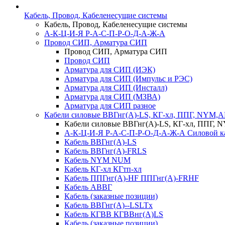
Кабель, Провод, Кабеленесущие системы
Кабель, Провод, Кабеленесущие системы
А-К-Ц-И-Я Р-А-С-П-Р-О-Д-А-Ж-А
Провод СИП, Арматура СИП
Провод СИП, Арматура СИП
Провод СИП
Арматура для СИП (ИЭК)
Арматура для СИП (Импульс и РЭС)
Арматура для СИП (Инсталл)
Арматура для СИП (МЗВА)
Арматура для СИП разное
Кабели силовые ВВГнг(А)-LS, КГ-хл, ППГ, NYM,
Кабели силовые ВВГнг(А)-LS, КГ-хл, ППГ,
А-К-Ц-И-Я Р-А-С-П-Р-О-Д-А-Ж-А Силовой к
Кабель ВВГнг(А)-LS
Кабель ВВГнг(А)-FRLS
Кабель NYM NUM
Кабель КГ-хл КГтп-хл
Кабель ППГнг(А)-HF ППГнг(А)-FRHF
Кабель АВВГ
Кабель (заказные позиции)
Кабель ВВГнг(А)--LSLTx
Кабель КГВВ КГВВнг(А)LS
Кабель (заказные позиции)