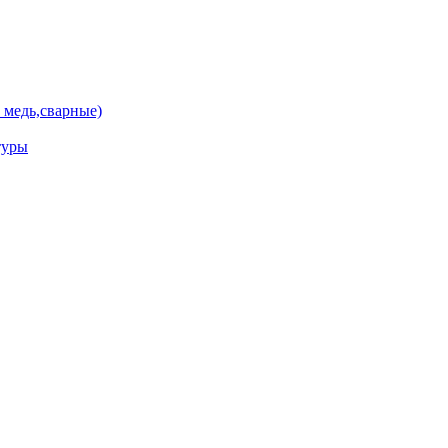
 медь,сварные)
туры