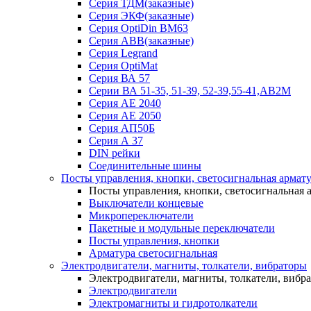
Серия ТДМ(заказные)
Серия ЭКФ(заказные)
Серия OptiDin BM63
Серия АВВ(заказные)
Серия Legrand
Серия OptiMat
Серия ВА 57
Серии ВА 51-35, 51-39, 52-39,55-41,АВ2М
Серия АЕ 2040
Серия АЕ 2050
Серия АП50Б
Серия А 37
DIN рейки
Соединительные шины
Посты управления, кнопки, светосигнальная армат
Посты управления, кнопки, светосигнальная 
Выключатели концевые
Микропереключатели
Пакетные и модульные переключатели
Посты управления, кнопки
Арматура светосигнальная
Электродвигатели, магниты, толкатели, вибраторы
Электродвигатели, магниты, толкатели, вибр
Электродвигатели
Электромагниты и гидротолкатели