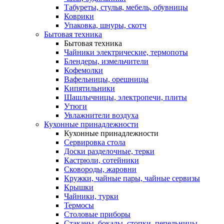
Табуреты, стулья, мебель, обувницы
Коврики
Упаковка, шнуры, скотч
Бытовая техника
Бытовая техника
Чайники электрические, термопоты
Блендеры, измельчители
Кофемолки
Вафельницы, орешницы
Кипятильники
Шашлычницы, электропечи, плиты
Утюги
Увлажнители воздуха
Кухонные принадлежности
Кухонные принадлежности
Сервировка стола
Доски разделочные, терки
Кастрюли, сотейники
Сковороды, жаровни
Кружки, чайные пары, чайные сервизы
Крышки
Чайники, турки
Термосы
Столовые приборы
Стаканы, бокалы, стопки, пепельницы