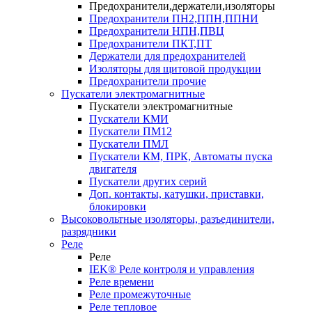
Предохранители,держатели,изоляторы
Предохранители ПН2,ППН,ППНИ
Предохранители НПН,ПВЦ
Предохранители ПКТ,ПТ
Держатели для предохранителей
Изоляторы для щитовой продукции
Предохранители прочие
Пускатели электромагнитные
Пускатели электромагнитные
Пускатели КМИ
Пускатели ПМ12
Пускатели ПМЛ
Пускатели КМ, ПРК, Автоматы пуска
двигателя
Пускатели других серий
Доп. контакты, катушки, приставки,
блокировки
Высоковольтные изоляторы, разъединители,
разрядники
Реле
Реле
IEK® Реле контроля и управления
Реле времени
Реле промежуточные
Реле тепловое