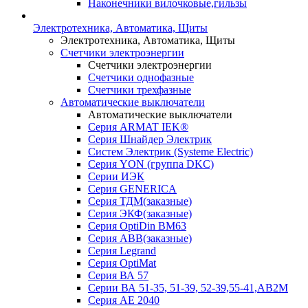
Наконечники вилочковые,гильзы
Электротехника, Автоматика, Щиты
Электротехника, Автоматика, Щиты
Счетчики электроэнергии
Счетчики электроэнергии
Счетчики однофазные
Счетчики трехфазные
Автоматические выключатели
Автоматические выключатели
Серия ARMAT IEK®
Серия Шнайдер Электрик
Систем Электрик (Systeme Electric)
Серия YON (группа DKC)
Серии ИЭК
Серия GENERICA
Серия ТДМ(заказные)
Серия ЭКФ(заказные)
Серия OptiDin BM63
Серия АВВ(заказные)
Серия Legrand
Серия OptiMat
Серия ВА 57
Серии ВА 51-35, 51-39, 52-39,55-41,АВ2М
Серия АЕ 2040