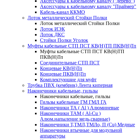
Аксессуары к кабельному каналу ("дерево")
Аксессуары к кабельному каналу "Праймер"
Кабель-канал ККМО
Лоток металлический Стойки Полки
Лоток металлический Стойки Полки
Лоток ИЭК
Лоток ДКС
Стойки Полки Уголок
Муфты кабельные СТП ПСТ КВ(Н)ТП ПКВ(Н)Тп
Муфты кабельные СТП ПСТ КВ(Н)ТП
ПКВ(Н)Тп
Соединительные СТП ПСТ
Концевые КВ(Н)Тп
Концевые ПКВ(Н)Тп
Комплектующие для муфт
Трубка ПВХ (кембрик) Лента киперная
Наконечники кабельные, гильзы
Наконечники кабельные, гильзы
Гильзы кабельные ГМ ГМЛ ГА
Наконечники ТА ( Al ) Алюминевые
Наконечники ТАМ ( Al-Cu )
Алюм.напыление медь,сварные)
Наконечники Т,ТМЛ,ТМЛо, П (Cu) Медные
Наконечники втычные для модульной
аппаратуры