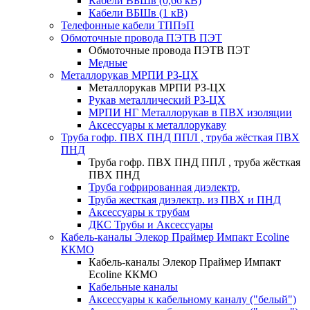
Кабели ВБШв (0,66 кВ)
Кабели ВБШв (1 кВ)
Телефонные кабели ТППэП
Обмоточные провода ПЭТВ ПЭТ
Обмоточные провода ПЭТВ ПЭТ
Медные
Металлорукав МРПИ РЗ-ЦХ
Металлорукав МРПИ РЗ-ЦХ
Рукав металлический Р3-ЦХ
МРПИ НГ Металлорукав в ПВХ изоляции
Аксессуары к металлорукаву
Труба гофр. ПВХ ПНД ППЛ , труба жёсткая ПВХ
ПНД
Труба гофр. ПВХ ПНД ППЛ , труба жёсткая
ПВХ ПНД
Труба гофрированная диэлектр.
Труба жесткая диэлектр. из ПВХ и ПНД
Аксессуары к трубам
ДКС Трубы и Аксессуары
Кабель-каналы Элекор Праймер Импакт Ecoline
ККМО
Кабель-каналы Элекор Праймер Импакт
Ecoline ККМО
Кабельные каналы
Аксессуары к кабельному каналу ("белый")