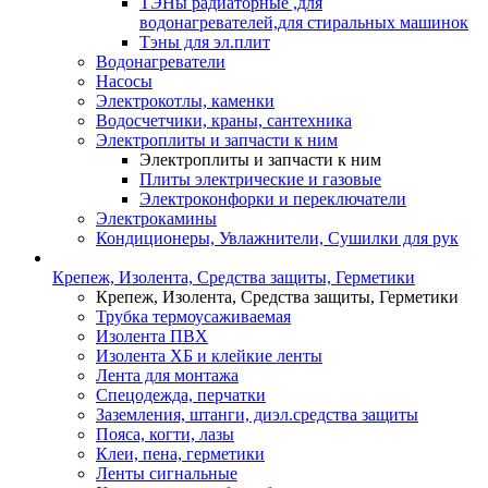
ТЭНы радиаторные ,для
водонагревателей,для стиральных машинок
Тэны для эл.плит
Водонагреватели
Насосы
Электрокотлы, каменки
Водосчетчики, краны, сантехника
Электроплиты и запчасти к ним
Электроплиты и запчасти к ним
Плиты электрические и газовые
Электроконфорки и переключатели
Электрокамины
Кондиционеры, Увлажнители, Сушилки для рук
Крепеж, Изолента, Средства защиты, Герметики
Крепеж, Изолента, Средства защиты, Герметики
Трубка термоусаживаемая
Изолента ПВХ
Изолента ХБ и клейкие ленты
Лента для монтажа
Спецодежда, перчатки
Заземления, штанги, диэл.средства защиты
Пояса, когти, лазы
Клеи, пена, герметики
Ленты сигнальные