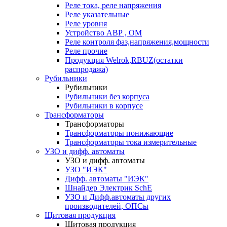
Реле тока, реле напряжения
Реле указательные
Реле уровня
Устройство АВР , ОМ
Реле контроля фаз,напряжения,мощности
Реле прочие
Продукция Welrok,RBUZ(остатки
распродажа)
Рубильники
Рубильники
Рубильники без корпуса
Рубильники в корпусе
Трансформаторы
Трансформаторы
Трансформаторы понижающие
Трансформаторы тока измерительные
УЗО и дифф. автоматы
УЗО и дифф. автоматы
УЗО "ИЭК"
Дифф. автоматы "ИЭК"
Шнайдер Электрик SchE
УЗО и Дифф.автоматы других
производителей, ОПСы
Щитовая продукция
Щитовая продукция