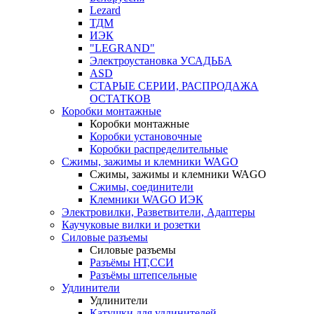
Lezard
ТДМ
ИЭК
"LEGRAND"
Электроустановка УСАДЬБА
ASD
СТАРЫЕ СЕРИИ, РАСПРОДАЖА
ОСТАТКОВ
Коробки монтажные
Коробки монтажные
Коробки установочные
Коробки распределительные
Сжимы, зажимы и клемники WAGO
Сжимы, зажимы и клемники WAGO
Сжимы, соединители
Клемники WAGO ИЭК
Электровилки, Разветвители, Адаптеры
Каучуковые вилки и розетки
Силовые разъемы
Силовые разъемы
Разъёмы НТ,ССИ
Разъёмы штепсельные
Удлинители
Удлинители
Катушки для удлинителей