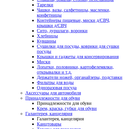
Тарелки
Чашки, вазы, салфетницы, масленки,
конфетницы
Контейнеры пищевые, миски д/СВЧ,
крышки д/СВЧ
Сито, дуршлаги, воронки
Хлебницы
Кувшины
Сушилки для посуды, коврики для сушки
посуды
Крышки и гаджеты для консервирования
Миски
Лопатки, половники, картофелемялки,
открывалки и т.д.
Держатели ножей, органайзеры, подставки
Фильтры для воды
Одноразовая посуда
Аксессуары для автомобиля
Принадлежности для обуви
Принадлежности для обуви
Крем, краска, губки для обуви
Галантерея, канцелярия
Галантерея, канцелярия
Канцтовары