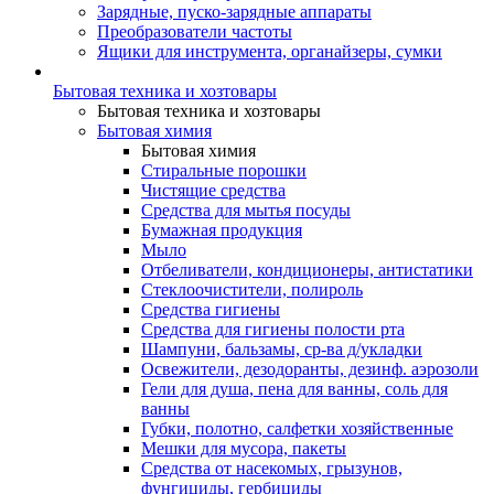
Зарядные, пуско-зарядные аппараты
Преобразователи частоты
Ящики для инструмента, органайзеры, сумки
Бытовая техника и хозтовары
Бытовая техника и хозтовары
Бытовая химия
Бытовая химия
Стиральные порошки
Чистящие средства
Средства для мытья посуды
Бумажная продукция
Мыло
Отбеливатели, кондиционеры, антистатики
Стеклоочистители, полироль
Средства гигиены
Средства для гигиены полости рта
Шампуни, бальзамы, ср-ва д/укладки
Освежители, дезодоранты, дезинф. аэрозоли
Гели для душа, пена для ванны, соль для
ванны
Губки, полотно, салфетки хозяйственные
Мешки для мусора, пакеты
Средства от насекомых, грызунов,
фунгициды, гербициды