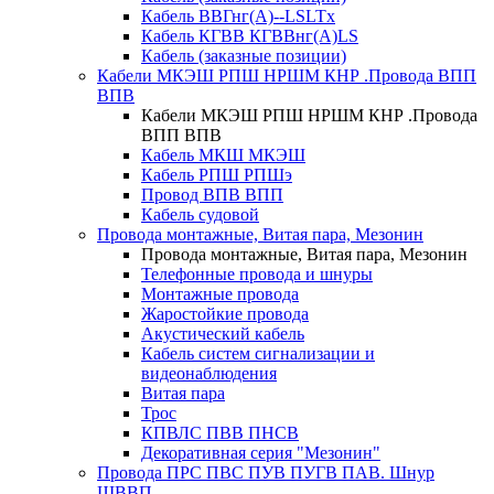
Кабель ВВГнг(А)--LSLTx
Кабель КГВВ КГВВнг(А)LS
Кабель (заказные позиции)
Кабели МКЭШ РПШ НРШМ КНР .Провода ВПП
ВПВ
Кабели МКЭШ РПШ НРШМ КНР .Провода
ВПП ВПВ
Кабель МКШ МКЭШ
Кабель РПШ РПШэ
Провод ВПВ ВПП
Кабель судовой
Провода монтажные, Витая пара, Мезонин
Провода монтажные, Витая пара, Мезонин
Телефонные провода и шнуры
Монтажные провода
Жаростойкие провода
Акустический кабель
Кабель систем сигнализации и
видеонаблюдения
Витая пара
Трос
КПВЛС ПВВ ПНСВ
Декоративная серия "Мезонин"
Провода ПРС ПВС ПУВ ПУГВ ПАВ. Шнур
ШВВП.