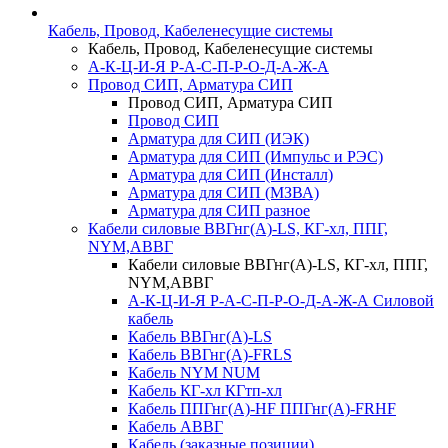
Кабель, Провод, Кабеленесущие системы
Кабель, Провод, Кабеленесущие системы
А-К-Ц-И-Я Р-А-С-П-Р-О-Д-А-Ж-А
Провод СИП, Арматура СИП
Провод СИП, Арматура СИП
Провод СИП
Арматура для СИП (ИЭК)
Арматура для СИП (Импульс и РЭС)
Арматура для СИП (Инсталл)
Арматура для СИП (МЗВА)
Арматура для СИП разное
Кабели силовые ВВГнг(А)-LS, КГ-хл, ППГ,
NYM,АВВГ
Кабели силовые ВВГнг(А)-LS, КГ-хл, ППГ,
NYM,АВВГ
А-К-Ц-И-Я Р-А-С-П-Р-О-Д-А-Ж-А Силовой
кабель
Кабель ВВГнг(А)-LS
Кабель ВВГнг(А)-FRLS
Кабель NYM NUM
Кабель КГ-хл КГтп-хл
Кабель ППГнг(А)-HF ППГнг(А)-FRHF
Кабель АВВГ
Кабель (заказные позиции)