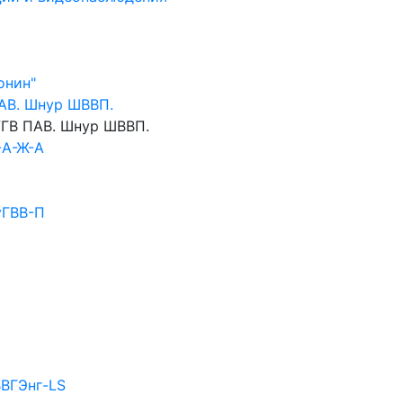
онин"
АВ. Шнур ШВВП.
ГВ ПАВ. Шнур ШВВП.
-А-Ж-А
уГВВ-П
ВВГЭнг-LS