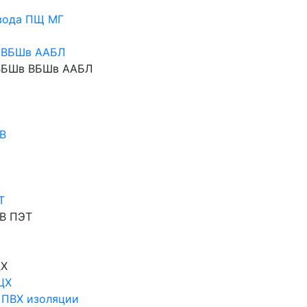
вода ПЩ МГ
 ВБШв ААБЛ
АВБШв ВБШв ААБЛ
В
Т
В ПЭТ
ЦХ
ЦХ
 ПВХ изоляции