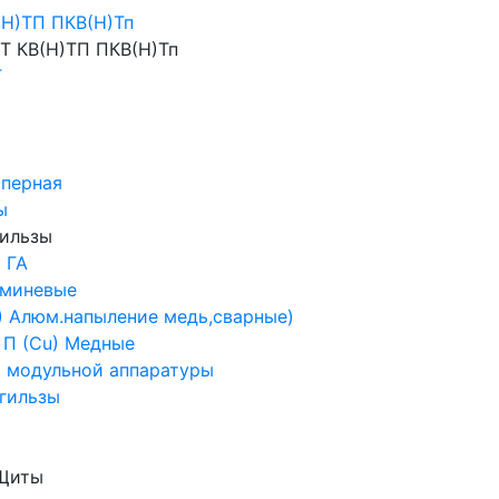
Н)ТП ПКВ(Н)Тп
Т КВ(Н)ТП ПКВ(Н)Тп
Т
иперная
ы
гильзы
 ГА
юминевые
 ) Алюм.напыление медь,сварные)
 П (Cu) Медные
 модульной аппаратуры
гильзы
 Щиты