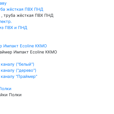
аву
уба жёсткая ПВХ ПНД
 , труба жёсткая ПВХ ПНД
лектр.
 из ПВХ и ПНД
р Импакт Ecoline ККМО
аймер Импакт Ecoline ККМО
каналу ("белый")
каналу ("дерево")
 каналу "Праймер"
Полки
ойки Полки