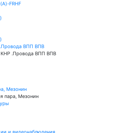
г(А)-FRHF
)
)
.Провода ВПП ВПВ
КНР .Провода ВПП ВПВ
ра, Мезонин
я пара, Мезонин
нуры
ции и видеонаблюдения