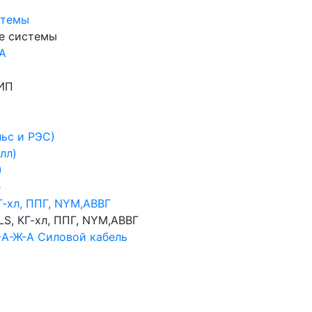
стемы
ие системы
-А
ИП
ьс и РЭС)
лл)
)
е
Г-хл, ППГ, NYM,АВВГ
LS, КГ-хл, ППГ, NYM,АВВГ
-А-Ж-А Силовой кабель