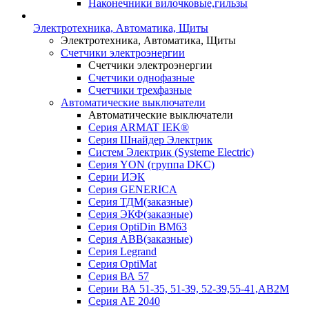
Наконечники вилочковые,гильзы
Электротехника, Автоматика, Щиты
Электротехника, Автоматика, Щиты
Счетчики электроэнергии
Счетчики электроэнергии
Счетчики однофазные
Счетчики трехфазные
Автоматические выключатели
Автоматические выключатели
Серия ARMAT IEK®
Серия Шнайдер Электрик
Систем Электрик (Systeme Electric)
Серия YON (группа DKC)
Серии ИЭК
Серия GENERICA
Серия ТДМ(заказные)
Серия ЭКФ(заказные)
Серия OptiDin BM63
Серия АВВ(заказные)
Серия Legrand
Серия OptiMat
Серия ВА 57
Серии ВА 51-35, 51-39, 52-39,55-41,АВ2М
Серия АЕ 2040