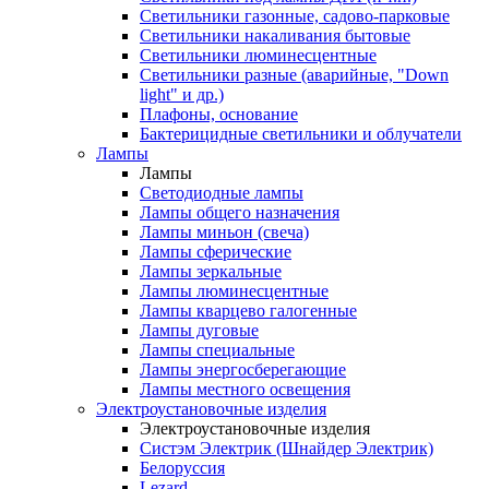
Светильники газонные, садово-парковые
Светильники накаливания бытовые
Светильники люминесцентные
Светильники разные (аварийные, "Down
light" и др.)
Плафоны, основание
Бактерицидные светильники и облучатели
Лампы
Лампы
Светодиодные лампы
Лампы общего назначения
Лампы миньон (свеча)
Лампы сферические
Лампы зеркальные
Лампы люминесцентные
Лампы кварцево галогенные
Лампы дуговые
Лампы специальные
Лампы энергосберегающие
Лампы местного освещения
Электроустановочные изделия
Электроустановочные изделия
Систэм Электрик (Шнайдер Электрик)
Белоруссия
Lezard