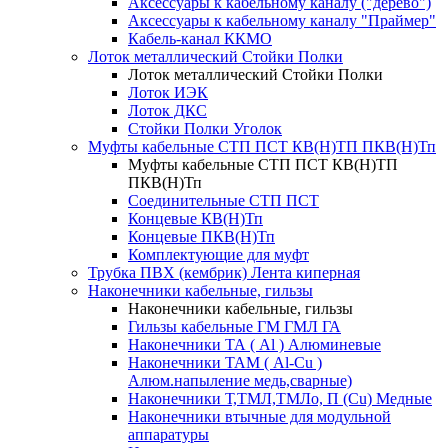
Аксессуары к кабельному каналу ("дерево")
Аксессуары к кабельному каналу "Праймер"
Кабель-канал ККМО
Лоток металлический Стойки Полки
Лоток металлический Стойки Полки
Лоток ИЭК
Лоток ДКС
Стойки Полки Уголок
Муфты кабельные СТП ПСТ КВ(Н)ТП ПКВ(Н)Тп
Муфты кабельные СТП ПСТ КВ(Н)ТП
ПКВ(Н)Тп
Соединительные СТП ПСТ
Концевые КВ(Н)Тп
Концевые ПКВ(Н)Тп
Комплектующие для муфт
Трубка ПВХ (кембрик) Лента киперная
Наконечники кабельные, гильзы
Наконечники кабельные, гильзы
Гильзы кабельные ГМ ГМЛ ГА
Наконечники ТА ( Al ) Алюминевые
Наконечники ТАМ ( Al-Cu )
Алюм.напыление медь,сварные)
Наконечники Т,ТМЛ,ТМЛо, П (Cu) Медные
Наконечники втычные для модульной
аппаратуры