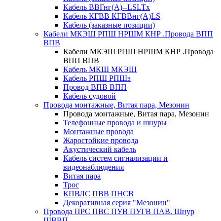
Кабель ВВГнг(А)--LSLTx
Кабель КГВВ КГВВнг(А)LS
Кабель (заказные позиции)
Кабели МКЭШ РПШ НРШМ КНР .Провода ВПП
ВПВ
Кабели МКЭШ РПШ НРШМ КНР .Провода
ВПП ВПВ
Кабель МКШ МКЭШ
Кабель РПШ РПШэ
Провод ВПВ ВПП
Кабель судовой
Провода монтажные, Витая пара, Мезонин
Провода монтажные, Витая пара, Мезонин
Телефонные провода и шнуры
Монтажные провода
Жаростойкие провода
Акустический кабель
Кабель систем сигнализации и
видеонаблюдения
Витая пара
Трос
КПВЛС ПВВ ПНСВ
Декоративная серия "Мезонин"
Провода ПРС ПВС ПУВ ПУГВ ПАВ. Шнур
ШВВП.