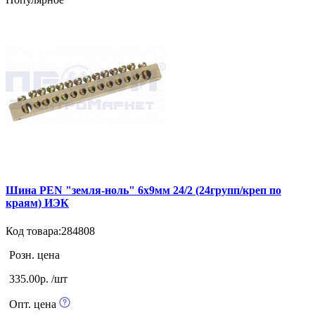
Шина PEN "земля-ноль" 6х9мм 24/2 (24групп/креп по
краям) ИЭК
Код товара:284808
Розн. цена
335.00р. /шт
Опт. цена