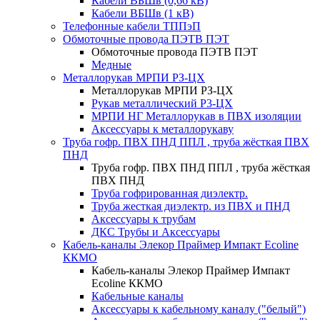
Кабели ВБШв (0,66 кВ)
Кабели ВБШв (1 кВ)
Телефонные кабели ТППэП
Обмоточные провода ПЭТВ ПЭТ
Обмоточные провода ПЭТВ ПЭТ
Медные
Металлорукав МРПИ РЗ-ЦХ
Металлорукав МРПИ РЗ-ЦХ
Рукав металлический Р3-ЦХ
МРПИ НГ Металлорукав в ПВХ изоляции
Аксессуары к металлорукаву
Труба гофр. ПВХ ПНД ППЛ , труба жёсткая ПВХ
ПНД
Труба гофр. ПВХ ПНД ППЛ , труба жёсткая
ПВХ ПНД
Труба гофрированная диэлектр.
Труба жесткая диэлектр. из ПВХ и ПНД
Аксессуары к трубам
ДКС Трубы и Аксессуары
Кабель-каналы Элекор Праймер Импакт Ecoline
ККМО
Кабель-каналы Элекор Праймер Импакт
Ecoline ККМО
Кабельные каналы
Аксессуары к кабельному каналу ("белый")