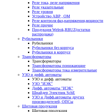
Реле тока, реле напряжения
Реле указательные
Реле уровня
Устройство АВР , ОМ
Реле контроля фаз,напряжения,мощности
Реле прочие
Продукция Welrok,RBUZ(остатки
распродажа)
Рубильники
Рубильники
Рубильники без корпуса
Рубильники в корпусе
Трансформаторы
Трансформаторы
Трансформаторы понижающие
Трансформаторы тока измерительные
УЗО и дифф. автоматы
УЗО и дифф. автоматы
УЗО "ИЭК"
Дифф. автоматы "ИЭК"
Шнайдер Электрик SchE
УЗО и Дифф.автоматы других
производителей, ОПСы
Щитовая продукция
Щитовая продукция