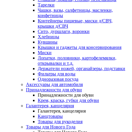
Тарелки
Чашки, вазы, салфетницы, масленки,
конфетницы
Контейнеры пищевые, миски д/СВЧ,
крышки д/СВЧ
Сито, дуршлаги, воронки
Хлебницы
Кувшины
Крышки и гаджеты для консервирования
Миски
Лопатки, половники, картофелемялки,
открывалки и т.д.
Держатели ножей, органайзеры, подставки
Фильтры для воды
Одноразовая посуда
Аксессуары для автомобиля
Принадлежности для обуви
Принадлежности для обуви
Крем, краска, губки для обуви
Галантерея, канцелярия
Галантерея, канцелярия
Канцтовары
Товары для рукоделия
Товары для Нового Года