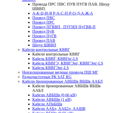
Провода ПРС ПВС ПУВ ПУГВ ПАВ. Шнур
ШВВП.
А-К-Ц-И-Я Р-А-С-П-Р-О-Д-А-Ж-А
Провод ПВС
Провод ПРС
Провод ПГВВП , ПУГНП,ПуГВВ-П
Провод ПуВ
Провод ПуГВ
Провод ПАВ
Шнур ШВВП
Кабели контрольные КВВГ
Кабели контрольные КВВГ
Кабель КВВГ, КВВГнг-LS
Кабель КВВГЭ, КВВГЭнг, КВВГЭнг-LS
Кабель КВВГЭнг-LS
Неизолированные медные провода ПЩ МГ
Радиочастотные РК SAT RG
Кабели бронированные АВБШв ВБШв ААБЛ
Кабели бронированные АВБШв ВБШв
ААБЛ
Кабели АВБШв (0,66 кВ)
Кабели АВБШв (1 кВ)
Кабели АПвБШв
Кабели ААБл, ААБ2л, ААШВ