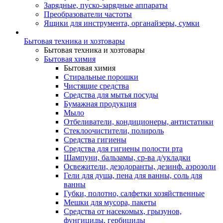
Зарядные, пуско-зарядные аппараты
Преобразователи частоты
Ящики для инструмента, органайзеры, сумки
Бытовая техника и хозтовары
Бытовая техника и хозтовары
Бытовая химия
Бытовая химия
Стиральные порошки
Чистящие средства
Средства для мытья посуды
Бумажная продукция
Мыло
Отбеливатели, кондиционеры, антистатики
Стеклоочистители, полироль
Средства гигиены
Средства для гигиены полости рта
Шампуни, бальзамы, ср-ва д/укладки
Освежители, дезодоранты, дезинф. аэрозоли
Гели для душа, пена для ванны, соль для
ванны
Губки, полотно, салфетки хозяйственные
Мешки для мусора, пакеты
Средства от насекомых, грызунов,
фунгициды, гербициды