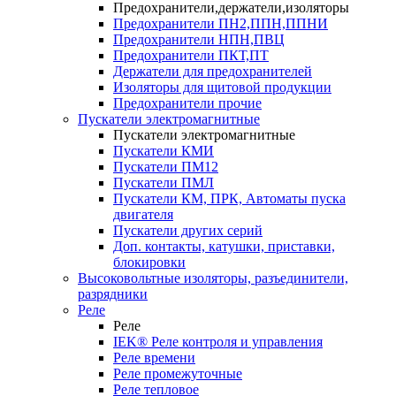
Предохранители,держатели,изоляторы
Предохранители ПН2,ППН,ППНИ
Предохранители НПН,ПВЦ
Предохранители ПКТ,ПТ
Держатели для предохранителей
Изоляторы для щитовой продукции
Предохранители прочие
Пускатели электромагнитные
Пускатели электромагнитные
Пускатели КМИ
Пускатели ПМ12
Пускатели ПМЛ
Пускатели КМ, ПРК, Автоматы пуска
двигателя
Пускатели других серий
Доп. контакты, катушки, приставки,
блокировки
Высоковольтные изоляторы, разъединители,
разрядники
Реле
Реле
IEK® Реле контроля и управления
Реле времени
Реле промежуточные
Реле тепловое