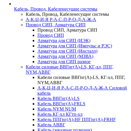
Кабель, Провод, Кабеленесущие системы
Кабель, Провод, Кабеленесущие системы
А-К-Ц-И-Я Р-А-С-П-Р-О-Д-А-Ж-А
Провод СИП, Арматура СИП
Провод СИП, Арматура СИП
Провод СИП
Арматура для СИП (ИЭК)
Арматура для СИП (Импульс и РЭС)
Арматура для СИП (Инсталл)
Арматура для СИП (МЗВА)
Арматура для СИП разное
Кабели силовые ВВГнг(А)-LS, КГ-хл, ППГ,
NYM,АВВГ
Кабели силовые ВВГнг(А)-LS, КГ-хл, ППГ,
NYM,АВВГ
А-К-Ц-И-Я Р-А-С-П-Р-О-Д-А-Ж-А Силовой
кабель
Кабель ВВГнг(А)-LS
Кабель ВВГнг(А)-FRLS
Кабель NYM NUM
Кабель КГ-хл КГтп-хл
Кабель ППГнг(А)-HF ППГнг(А)-FRHF
Кабель АВВГ
Кабель (заказные позиции)