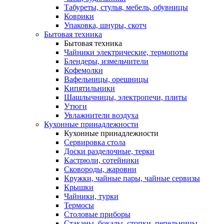
Табуреты, стулья, мебель, обувницы
Коврики
Упаковка, шнуры, скотч
Бытовая техника
Бытовая техника
Чайники электрические, термопоты
Блендеры, измельчители
Кофемолки
Вафельницы, орешницы
Кипятильники
Шашлычницы, электропечи, плиты
Утюги
Увлажнители воздуха
Кухонные принадлежности
Кухонные принадлежности
Сервировка стола
Доски разделочные, терки
Кастрюли, сотейники
Сковороды, жаровни
Кружки, чайные пары, чайные сервизы
Крышки
Чайники, турки
Термосы
Столовые приборы
Стаканы, бокалы, стопки, пепельницы