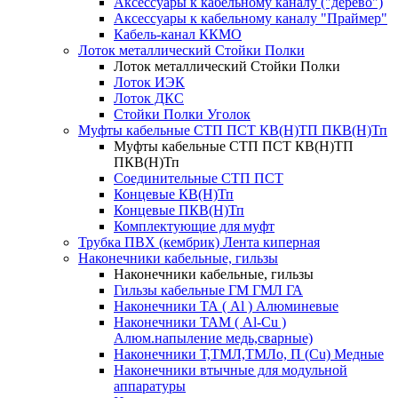
Аксессуары к кабельному каналу ("дерево")
Аксессуары к кабельному каналу "Праймер"
Кабель-канал ККМО
Лоток металлический Стойки Полки
Лоток металлический Стойки Полки
Лоток ИЭК
Лоток ДКС
Стойки Полки Уголок
Муфты кабельные СТП ПСТ КВ(Н)ТП ПКВ(Н)Тп
Муфты кабельные СТП ПСТ КВ(Н)ТП
ПКВ(Н)Тп
Соединительные СТП ПСТ
Концевые КВ(Н)Тп
Концевые ПКВ(Н)Тп
Комплектующие для муфт
Трубка ПВХ (кембрик) Лента киперная
Наконечники кабельные, гильзы
Наконечники кабельные, гильзы
Гильзы кабельные ГМ ГМЛ ГА
Наконечники ТА ( Al ) Алюминевые
Наконечники ТАМ ( Al-Cu )
Алюм.напыление медь,сварные)
Наконечники Т,ТМЛ,ТМЛо, П (Cu) Медные
Наконечники втычные для модульной
аппаратуры