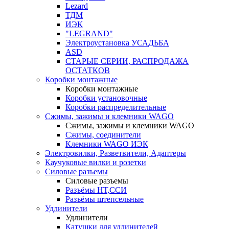
Lezard
ТДМ
ИЭК
"LEGRAND"
Электроустановка УСАДЬБА
ASD
СТАРЫЕ СЕРИИ, РАСПРОДАЖА
ОСТАТКОВ
Коробки монтажные
Коробки монтажные
Коробки установочные
Коробки распределительные
Сжимы, зажимы и клемники WAGO
Сжимы, зажимы и клемники WAGO
Сжимы, соединители
Клемники WAGO ИЭК
Электровилки, Разветвители, Адаптеры
Каучуковые вилки и розетки
Силовые разъемы
Силовые разъемы
Разъёмы НТ,ССИ
Разъёмы штепсельные
Удлинители
Удлинители
Катушки для удлинителей