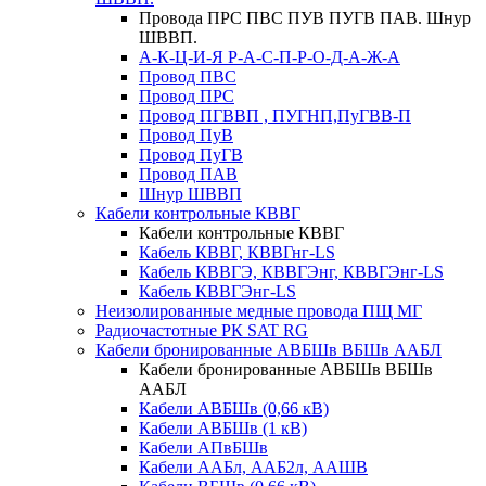
Провода ПРС ПВС ПУВ ПУГВ ПАВ. Шнур
ШВВП.
А-К-Ц-И-Я Р-А-С-П-Р-О-Д-А-Ж-А
Провод ПВС
Провод ПРС
Провод ПГВВП , ПУГНП,ПуГВВ-П
Провод ПуВ
Провод ПуГВ
Провод ПАВ
Шнур ШВВП
Кабели контрольные КВВГ
Кабели контрольные КВВГ
Кабель КВВГ, КВВГнг-LS
Кабель КВВГЭ, КВВГЭнг, КВВГЭнг-LS
Кабель КВВГЭнг-LS
Неизолированные медные провода ПЩ МГ
Радиочастотные РК SAT RG
Кабели бронированные АВБШв ВБШв ААБЛ
Кабели бронированные АВБШв ВБШв
ААБЛ
Кабели АВБШв (0,66 кВ)
Кабели АВБШв (1 кВ)
Кабели АПвБШв
Кабели ААБл, ААБ2л, ААШВ