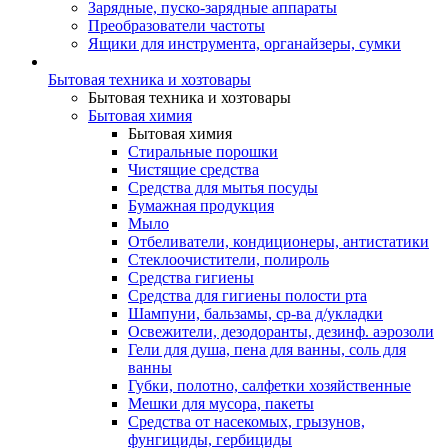
Зарядные, пуско-зарядные аппараты
Преобразователи частоты
Ящики для инструмента, органайзеры, сумки
Бытовая техника и хозтовары
Бытовая техника и хозтовары
Бытовая химия
Бытовая химия
Стиральные порошки
Чистящие средства
Средства для мытья посуды
Бумажная продукция
Мыло
Отбеливатели, кондиционеры, антистатики
Стеклоочистители, полироль
Средства гигиены
Средства для гигиены полости рта
Шампуни, бальзамы, ср-ва д/укладки
Освежители, дезодоранты, дезинф. аэрозоли
Гели для душа, пена для ванны, соль для
ванны
Губки, полотно, салфетки хозяйственные
Мешки для мусора, пакеты
Средства от насекомых, грызунов,
фунгициды, гербициды