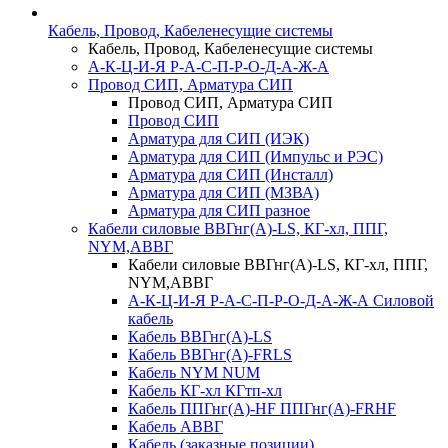
Кабель, Провод, Кабеленесущие системы
Кабель, Провод, Кабеленесущие системы
А-К-Ц-И-Я Р-А-С-П-Р-О-Д-А-Ж-А
Провод СИП, Арматура СИП
Провод СИП, Арматура СИП
Провод СИП
Арматура для СИП (ИЭК)
Арматура для СИП (Импульс и РЭС)
Арматура для СИП (Инсталл)
Арматура для СИП (МЗВА)
Арматура для СИП разное
Кабели силовые ВВГнг(А)-LS, КГ-хл, ППГ,
NYM,АВВГ
Кабели силовые ВВГнг(А)-LS, КГ-хл, ППГ,
NYM,АВВГ
А-К-Ц-И-Я Р-А-С-П-Р-О-Д-А-Ж-А Силовой
кабель
Кабель ВВГнг(А)-LS
Кабель ВВГнг(А)-FRLS
Кабель NYM NUM
Кабель КГ-хл КГтп-хл
Кабель ППГнг(А)-HF ППГнг(А)-FRHF
Кабель АВВГ
Кабель (заказные позиции)