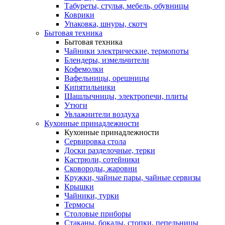
Табуреты, стулья, мебель, обувницы
Коврики
Упаковка, шнуры, скотч
Бытовая техника
Бытовая техника
Чайники электрические, термопоты
Блендеры, измельчители
Кофемолки
Вафельницы, орешницы
Кипятильники
Шашлычницы, электропечи, плиты
Утюги
Увлажнители воздуха
Кухонные принадлежности
Кухонные принадлежности
Сервировка стола
Доски разделочные, терки
Кастрюли, сотейники
Сковороды, жаровни
Кружки, чайные пары, чайные сервизы
Крышки
Чайники, турки
Термосы
Столовые приборы
Стаканы, бокалы, стопки, пепельницы