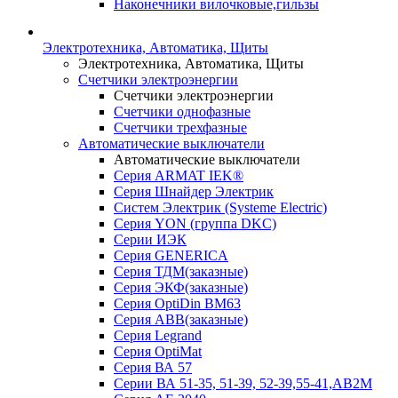
Наконечники вилочковые,гильзы
Электротехника, Автоматика, Щиты
Электротехника, Автоматика, Щиты
Счетчики электроэнергии
Счетчики электроэнергии
Счетчики однофазные
Счетчики трехфазные
Автоматические выключатели
Автоматические выключатели
Серия ARMAT IEK®
Серия Шнайдер Электрик
Систем Электрик (Systeme Electric)
Серия YON (группа DKC)
Серии ИЭК
Серия GENERICA
Серия ТДМ(заказные)
Серия ЭКФ(заказные)
Серия OptiDin BM63
Серия АВВ(заказные)
Серия Legrand
Серия OptiMat
Серия ВА 57
Серии ВА 51-35, 51-39, 52-39,55-41,АВ2М