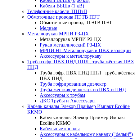
Кабели ВБШв (0,66 кВ)
Кабели ВБШв (1 кВ)
Телефонные кабели ТППэП
Обмоточные провода ПЭТВ ПЭТ
Обмоточные провода ПЭТВ ПЭТ
Медные
Металлорукав МРПИ РЗ-ЦХ
Металлорукав МРПИ РЗ-ЦХ
Рукав металлический Р3-ЦХ
МРПИ НГ Металлорукав в ПВХ изоляции
Аксессуары к металлорукаву
Труба гофр. ПВХ ПНД ППЛ , труба жёсткая ПВХ
ПНД
Труба гофр. ПВХ ПНД ППЛ , труба жёсткая
ПВХ ПНД
Труба гофрированная диэлектр.
Труба жесткая диэлектр. из ПВХ и ПНД
Аксессуары к трубам
ДКС Трубы и Аксессуары
Кабель-каналы Элекор Праймер Импакт Ecoline
ККМО
Кабель-каналы Элекор Праймер Импакт
Ecoline ККМО
Кабельные каналы
Аксессуары к кабельному каналу ("белый")