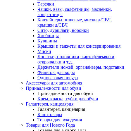
Тарелки
Чашки, вазы, салфетницы, масленки,
конфетницы
Контейнеры пищевые, миски д/СВЧ,
крышки д/СВЧ
Сито, дуршлаги, воронки
Хлебницы
Кувшины
Крышки и гаджеты для консервирования
Миски
Лопатки, половники, картофелемялки,
открывалки и т.д.
Держатели ножей, органайзеры, подставки
Фильтры для воды
Одноразовая посуда
Аксессуары для автомобиля
Принадлежности для обуви
Принадлежности для обуви
Крем, краска, губки для обуви
Галантерея, канцелярия
Галантерея, канцелярия
Канцтовары
Товары для рукоделия
Товары для Нового Года
Товары для Нового Года