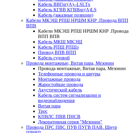
Кабель ВВГнг(А)--LSLTx
Кабель КГВВ КГВВнг(А)LS
Кабель (заказные позиции)
Кабели МКЭШ РПШ НРШМ КНР .Провода ВПП
ВПВ
Кабели МКЭШ РПШ НРШМ КНР .Провода
ВПП ВПВ
Кабель МКШ МКЭШ
Кабель РПШ РПШэ
Провод ВПВ ВПП
Кабель судовой
Провода монтажные, Витая пара, Мезонин
Провода монтажные, Витая пара, Мезонин
Телефонные провода и шнуры
Монтажные провода
Жаростойкие провода
Акустический кабель
Кабель систем сигнализации и
видеонаблюдения
Витая пара
Трос
КПВЛС ПВВ ПНСВ
Декоративная серия "Мезонин"
Провода ПРС ПВС ПУВ ПУГВ ПАВ. Шнур
ШВВП.