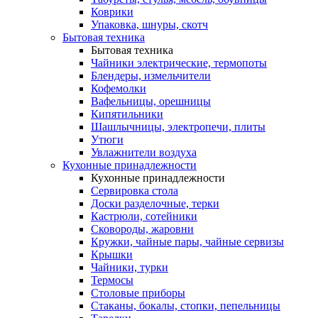
Коврики
Упаковка, шнуры, скотч
Бытовая техника
Бытовая техника
Чайники электрические, термопоты
Блендеры, измельчители
Кофемолки
Вафельницы, орешницы
Кипятильники
Шашлычницы, электропечи, плиты
Утюги
Увлажнители воздуха
Кухонные принадлежности
Кухонные принадлежности
Сервировка стола
Доски разделочные, терки
Кастрюли, сотейники
Сковороды, жаровни
Кружки, чайные пары, чайные сервизы
Крышки
Чайники, турки
Термосы
Столовые приборы
Стаканы, бокалы, стопки, пепельницы