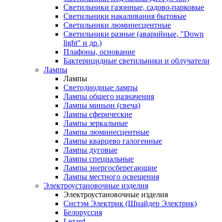
Светильники газонные, садово-парковые
Светильники накаливания бытовые
Светильники люминесцентные
Светильники разные (аварийные, "Down
light" и др.)
Плафоны, основание
Бактерицидные светильники и облучатели
Лампы
Лампы
Светодиодные лампы
Лампы общего назначения
Лампы миньон (свеча)
Лампы сферические
Лампы зеркальные
Лампы люминесцентные
Лампы кварцево галогенные
Лампы дуговые
Лампы специальные
Лампы энергосберегающие
Лампы местного освещения
Электроустановочные изделия
Электроустановочные изделия
Систэм Электрик (Шнайдер Электрик)
Белоруссия
Lezard