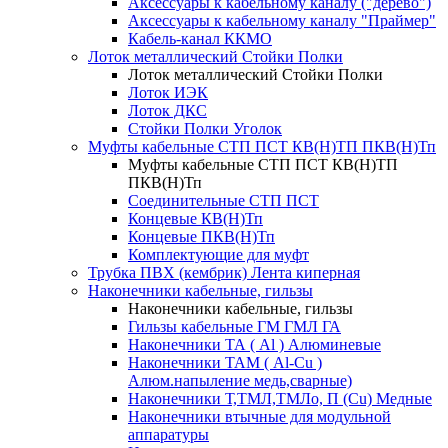
Аксессуары к кабельному каналу ("дерево")
Аксессуары к кабельному каналу "Праймер"
Кабель-канал ККМО
Лоток металлический Стойки Полки
Лоток металлический Стойки Полки
Лоток ИЭК
Лоток ДКС
Стойки Полки Уголок
Муфты кабельные СТП ПСТ КВ(Н)ТП ПКВ(Н)Тп
Муфты кабельные СТП ПСТ КВ(Н)ТП
ПКВ(Н)Тп
Соединительные СТП ПСТ
Концевые КВ(Н)Тп
Концевые ПКВ(Н)Тп
Комплектующие для муфт
Трубка ПВХ (кембрик) Лента киперная
Наконечники кабельные, гильзы
Наконечники кабельные, гильзы
Гильзы кабельные ГМ ГМЛ ГА
Наконечники ТА ( Al ) Алюминевые
Наконечники ТАМ ( Al-Cu )
Алюм.напыление медь,сварные)
Наконечники Т,ТМЛ,ТМЛо, П (Cu) Медные
Наконечники втычные для модульной
аппаратуры