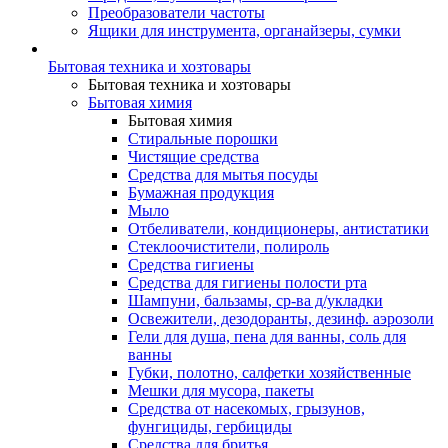
Преобразователи частоты
Ящики для инструмента, органайзеры, сумки
Бытовая техника и хозтовары
Бытовая техника и хозтовары
Бытовая химия
Бытовая химия
Стиральные порошки
Чистящие средства
Средства для мытья посуды
Бумажная продукция
Мыло
Отбеливатели, кондиционеры, антистатики
Стеклоочистители, полироль
Средства гигиены
Средства для гигиены полости рта
Шампуни, бальзамы, ср-ва д/укладки
Освежители, дезодоранты, дезинф. аэрозоли
Гели для душа, пена для ванны, соль для
ванны
Губки, полотно, салфетки хозяйственные
Мешки для мусора, пакеты
Средства от насекомых, грызунов,
фунгициды, гербициды
Средства для бритья