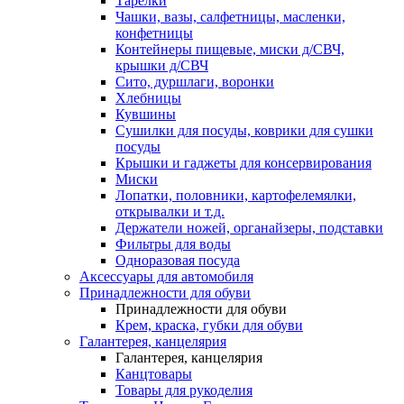
Тарелки
Чашки, вазы, салфетницы, масленки,
конфетницы
Контейнеры пищевые, миски д/СВЧ,
крышки д/СВЧ
Сито, дуршлаги, воронки
Хлебницы
Кувшины
Сушилки для посуды, коврики для сушки
посуды
Крышки и гаджеты для консервирования
Миски
Лопатки, половники, картофелемялки,
открывалки и т.д.
Держатели ножей, органайзеры, подставки
Фильтры для воды
Одноразовая посуда
Аксессуары для автомобиля
Принадлежности для обуви
Принадлежности для обуви
Крем, краска, губки для обуви
Галантерея, канцелярия
Галантерея, канцелярия
Канцтовары
Товары для рукоделия