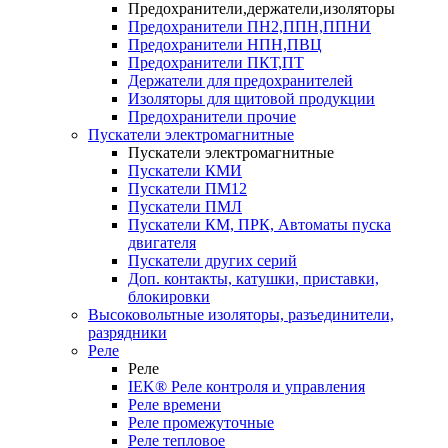
Предохранители,держатели,изоляторы
Предохранители ПН2,ППН,ППНИ
Предохранители НПН,ПВЦ
Предохранители ПКТ,ПТ
Держатели для предохранителей
Изоляторы для щитовой продукции
Предохранители прочие
Пускатели электромагнитные
Пускатели электромагнитные
Пускатели КМИ
Пускатели ПМ12
Пускатели ПМЛ
Пускатели КМ, ПРК, Автоматы пуска
двигателя
Пускатели других серий
Доп. контакты, катушки, приставки,
блокировки
Высоковольтные изоляторы, разъединители,
разрядники
Реле
Реле
IEK® Реле контроля и управления
Реле времени
Реле промежуточные
Реле тепловое