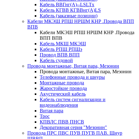
Кабель ВВГнг(А)--LSLTx
Кабель КГВВ КГВВнг(А)LS
Кабель (заказные позиции)
Кабели МКЭШ РПШ НРШМ КНР .Провода ВПП
ВПВ
Кабели МКЭШ РПШ НРШМ КНР .Провода
ВПП ВПВ
Кабель МКШ МКЭШ
Кабель РПШ РПШэ
Провод ВПВ ВПП
Кабель судовой
Провода монтажные, Витая пара, Мезонин
Провода монтажные, Витая пара, Мезонин
Телефонные провода и шнуры
Монтажные провода
Жаростойкие провода
Акустический кабель
Кабель систем сигнализации и
видеонаблюдения
Витая пара
Трос
КПВЛС ПВВ ПНСВ
Декоративная серия "Мезонин"
Провода ПРС ПВС ПУВ ПУГВ ПАВ. Шнур
ШВВП.