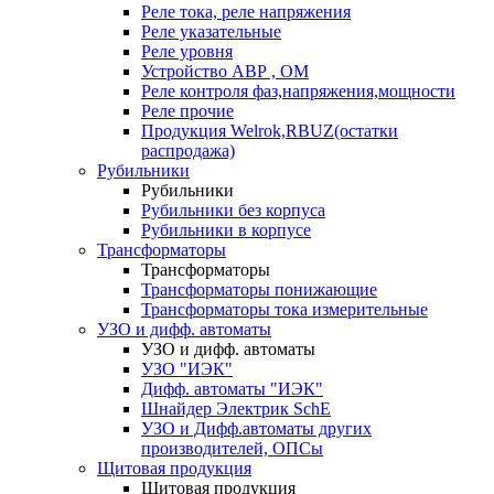
Реле тока, реле напряжения
Реле указательные
Реле уровня
Устройство АВР , ОМ
Реле контроля фаз,напряжения,мощности
Реле прочие
Продукция Welrok,RBUZ(остатки
распродажа)
Рубильники
Рубильники
Рубильники без корпуса
Рубильники в корпусе
Трансформаторы
Трансформаторы
Трансформаторы понижающие
Трансформаторы тока измерительные
УЗО и дифф. автоматы
УЗО и дифф. автоматы
УЗО "ИЭК"
Дифф. автоматы "ИЭК"
Шнайдер Электрик SchE
УЗО и Дифф.автоматы других
производителей, ОПСы
Щитовая продукция
Щитовая продукция