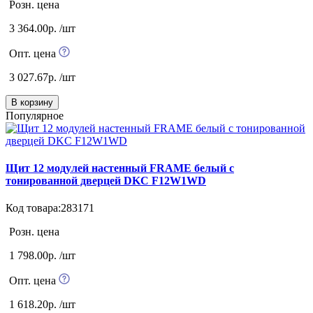
Розн. цена
3 364.00р. /шт
Опт. цена
3 027.67р. /шт
В корзину
Популярное
Щит 12 модулей настенный FRAME белый с
тонированной дверцей DKC F12W1WD
Код товара:283171
Розн. цена
1 798.00р. /шт
Опт. цена
1 618.20р. /шт