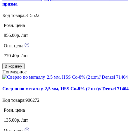
призма
Код товара:315522
Розн. цена
856.00р. /шт
Опт. цена
770.40р. /шт
В корзину
Популярное
Сверло по металлу, 2,5 мм, HSS Co-8% (2 шт)// Denzel 71404
Код товара:906272
Розн. цена
135.00р. /шт
Опт. цена