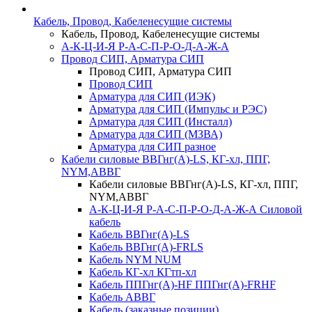
Кабель, Провод, Кабеленесущие системы
Кабель, Провод, Кабеленесущие системы
А-К-Ц-И-Я Р-А-С-П-Р-О-Д-А-Ж-А
Провод СИП, Арматура СИП
Провод СИП, Арматура СИП
Провод СИП
Арматура для СИП (ИЭК)
Арматура для СИП (Импульс и РЭС)
Арматура для СИП (Инсталл)
Арматура для СИП (МЗВА)
Арматура для СИП разное
Кабели силовые ВВГнг(А)-LS, КГ-хл, ППГ,
NYM,АВВГ
Кабели силовые ВВГнг(А)-LS, КГ-хл, ППГ,
NYM,АВВГ
А-К-Ц-И-Я Р-А-С-П-Р-О-Д-А-Ж-А Силовой
кабель
Кабель ВВГнг(А)-LS
Кабель ВВГнг(А)-FRLS
Кабель NYM NUM
Кабель КГ-хл КГтп-хл
Кабель ППГнг(А)-HF ППГнг(А)-FRHF
Кабель АВВГ
Кабель (заказные позиции)