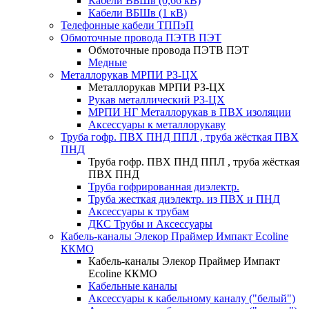
Кабели ВБШв (0,66 кВ)
Кабели ВБШв (1 кВ)
Телефонные кабели ТППэП
Обмоточные провода ПЭТВ ПЭТ
Обмоточные провода ПЭТВ ПЭТ
Медные
Металлорукав МРПИ РЗ-ЦХ
Металлорукав МРПИ РЗ-ЦХ
Рукав металлический Р3-ЦХ
МРПИ НГ Металлорукав в ПВХ изоляции
Аксессуары к металлорукаву
Труба гофр. ПВХ ПНД ППЛ , труба жёсткая ПВХ
ПНД
Труба гофр. ПВХ ПНД ППЛ , труба жёсткая
ПВХ ПНД
Труба гофрированная диэлектр.
Труба жесткая диэлектр. из ПВХ и ПНД
Аксессуары к трубам
ДКС Трубы и Аксессуары
Кабель-каналы Элекор Праймер Импакт Ecoline
ККМО
Кабель-каналы Элекор Праймер Импакт
Ecoline ККМО
Кабельные каналы
Аксессуары к кабельному каналу ("белый")