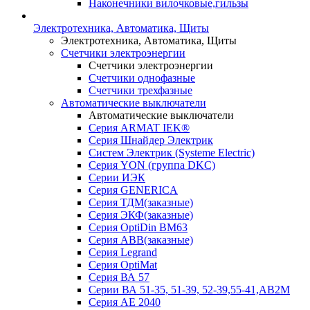
Наконечники вилочковые,гильзы
Электротехника, Автоматика, Щиты
Электротехника, Автоматика, Щиты
Счетчики электроэнергии
Счетчики электроэнергии
Счетчики однофазные
Счетчики трехфазные
Автоматические выключатели
Автоматические выключатели
Серия ARMAT IEK®
Серия Шнайдер Электрик
Систем Электрик (Systeme Electric)
Серия YON (группа DKC)
Серии ИЭК
Серия GENERICA
Серия ТДМ(заказные)
Серия ЭКФ(заказные)
Серия OptiDin BM63
Серия АВВ(заказные)
Серия Legrand
Серия OptiMat
Серия ВА 57
Серии ВА 51-35, 51-39, 52-39,55-41,АВ2М
Серия АЕ 2040