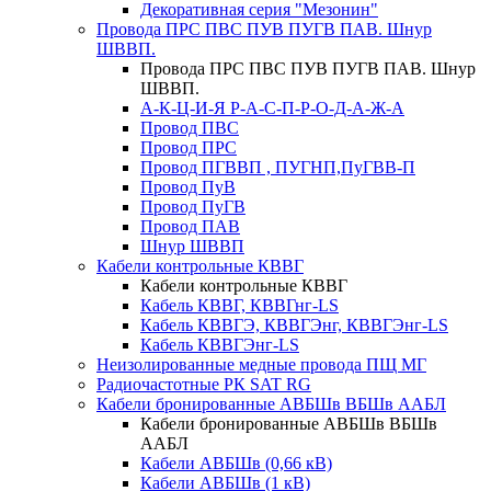
Декоративная серия "Мезонин"
Провода ПРС ПВС ПУВ ПУГВ ПАВ. Шнур
ШВВП.
Провода ПРС ПВС ПУВ ПУГВ ПАВ. Шнур
ШВВП.
А-К-Ц-И-Я Р-А-С-П-Р-О-Д-А-Ж-А
Провод ПВС
Провод ПРС
Провод ПГВВП , ПУГНП,ПуГВВ-П
Провод ПуВ
Провод ПуГВ
Провод ПАВ
Шнур ШВВП
Кабели контрольные КВВГ
Кабели контрольные КВВГ
Кабель КВВГ, КВВГнг-LS
Кабель КВВГЭ, КВВГЭнг, КВВГЭнг-LS
Кабель КВВГЭнг-LS
Неизолированные медные провода ПЩ МГ
Радиочастотные РК SAT RG
Кабели бронированные АВБШв ВБШв ААБЛ
Кабели бронированные АВБШв ВБШв
ААБЛ
Кабели АВБШв (0,66 кВ)
Кабели АВБШв (1 кВ)