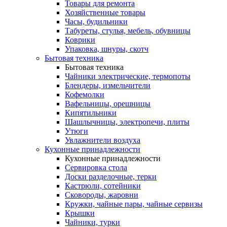
Товары для ремонта
Хозяйственные товары
Часы, будильники
Табуреты, стулья, мебель, обувницы
Коврики
Упаковка, шнуры, скотч
Бытовая техника
Бытовая техника
Чайники электрические, термопоты
Блендеры, измельчители
Кофемолки
Вафельницы, орешницы
Кипятильники
Шашлычницы, электропечи, плиты
Утюги
Увлажнители воздуха
Кухонные принадлежности
Кухонные принадлежности
Сервировка стола
Доски разделочные, терки
Кастрюли, сотейники
Сковороды, жаровни
Кружки, чайные пары, чайные сервизы
Крышки
Чайники, турки