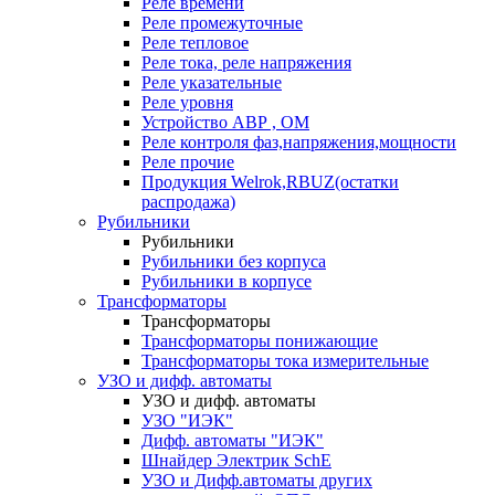
Реле времени
Реле промежуточные
Реле тепловое
Реле тока, реле напряжения
Реле указательные
Реле уровня
Устройство АВР , ОМ
Реле контроля фаз,напряжения,мощности
Реле прочие
Продукция Welrok,RBUZ(остатки
распродажа)
Рубильники
Рубильники
Рубильники без корпуса
Рубильники в корпусе
Трансформаторы
Трансформаторы
Трансформаторы понижающие
Трансформаторы тока измерительные
УЗО и дифф. автоматы
УЗО и дифф. автоматы
УЗО "ИЭК"
Дифф. автоматы "ИЭК"
Шнайдер Электрик SchE
УЗО и Дифф.автоматы других