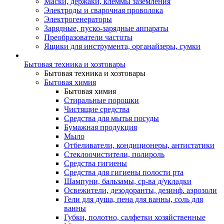
Маски, держаки, клеммы заземления
Электроды и сварочная проволока
Электрогенераторы
Зарядные, пуско-зарядные аппараты
Преобразователи частоты
Ящики для инструмента, органайзеры, сумки
Бытовая техника и хозтовары
Бытовая техника и хозтовары
Бытовая химия
Бытовая химия
Стиральные порошки
Чистящие средства
Средства для мытья посуды
Бумажная продукция
Мыло
Отбеливатели, кондиционеры, антистатики
Стеклоочистители, полироль
Средства гигиены
Средства для гигиены полости рта
Шампуни, бальзамы, ср-ва д/укладки
Освежители, дезодоранты, дезинф. аэрозоли
Гели для душа, пена для ванны, соль для
ванны
Губки, полотно, салфетки хозяйственные