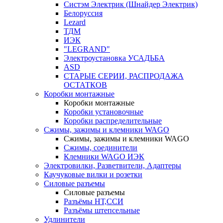
Систэм Электрик (Шнайдер Электрик)
Белоруссия
Lezard
ТДМ
ИЭК
"LEGRAND"
Электроустановка УСАДЬБА
ASD
СТАРЫЕ СЕРИИ, РАСПРОДАЖА
ОСТАТКОВ
Коробки монтажные
Коробки монтажные
Коробки установочные
Коробки распределительные
Сжимы, зажимы и клемники WAGO
Сжимы, зажимы и клемники WAGO
Сжимы, соединители
Клемники WAGO ИЭК
Электровилки, Разветвители, Адаптеры
Каучуковые вилки и розетки
Силовые разъемы
Силовые разъемы
Разъёмы НТ,ССИ
Разъёмы штепсельные
Удлинители