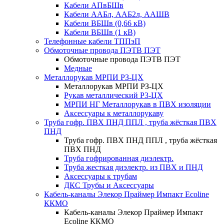
Кабели АПвБШв
Кабели ААБл, ААБ2л, ААШВ
Кабели ВБШв (0,66 кВ)
Кабели ВБШв (1 кВ)
Телефонные кабели ТППэП
Обмоточные провода ПЭТВ ПЭТ
Обмоточные провода ПЭТВ ПЭТ
Медные
Металлорукав МРПИ РЗ-ЦХ
Металлорукав МРПИ РЗ-ЦХ
Рукав металлический Р3-ЦХ
МРПИ НГ Металлорукав в ПВХ изоляции
Аксессуары к металлорукаву
Труба гофр. ПВХ ПНД ППЛ , труба жёсткая ПВХ
ПНД
Труба гофр. ПВХ ПНД ППЛ , труба жёсткая
ПВХ ПНД
Труба гофрированная диэлектр.
Труба жесткая диэлектр. из ПВХ и ПНД
Аксессуары к трубам
ДКС Трубы и Аксессуары
Кабель-каналы Элекор Праймер Импакт Ecoline
ККМО
Кабель-каналы Элекор Праймер Импакт
Ecoline ККМО