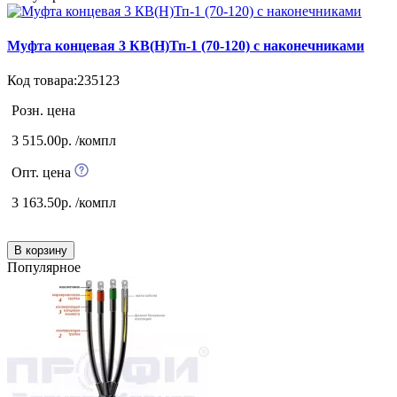
Муфта концевая 3 КВ(Н)Тп-1 (70-120) с наконечниками
Код товара:235123
Розн. цена
3 515.00р. /компл
Опт. цена
3 163.50р. /компл
В корзину
Популярное