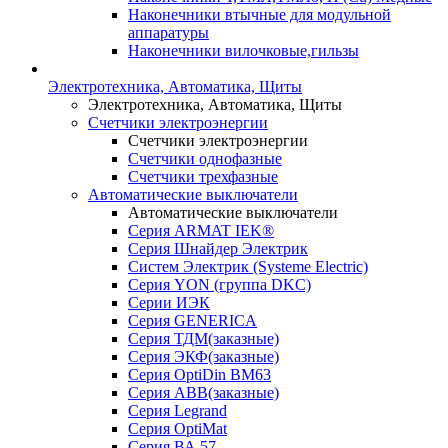
Наконечники втычные для модульной
аппаратуры
Наконечники вилочковые,гильзы
Электротехника, Автоматика, Щиты
Электротехника, Автоматика, Щиты
Счетчики электроэнергии
Счетчики электроэнергии
Счетчики однофазные
Счетчики трехфазные
Автоматические выключатели
Автоматические выключатели
Серия ARMAT IEK®
Серия Шнайдер Электрик
Систем Электрик (Systeme Electric)
Серия YON (группа DKC)
Серии ИЭК
Серия GENERICA
Серия ТДМ(заказные)
Серия ЭКФ(заказные)
Серия OptiDin BM63
Серия АВВ(заказные)
Серия Legrand
Серия OptiMat
Серия ВА 57