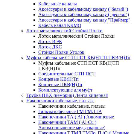
Кабельные каналы
Аксессуары к кабельному каналу ("белый")
Аксессуары к кабельному каналу ("дерево")
Аксессуары к кабельному каналу "Праймер"
Кабель-канал ККМО
Лоток металлический Стойки Полки
Лоток металлический Стойки Полки
Лоток ИЭК
Лоток ДКС
Стойки Полки Уголок
Муфты кабельные СТП ПСТ КВ(Н)ТП ПКВ(Н)Тп
Муфты кабельные СТП ПСТ КВ(Н)ТП
ПКВ(Н)Тп
Соединительные СТП ПСТ
Концевые КВ(Н)Тп
Концевые ПКВ(Н)Тп
Комплектующие для муфт
Трубка ПВХ (кембрик) Лента киперная
Наконечники кабельные, гильзы
Наконечники кабельные, гильзы
Гильзы кабельные ГМ ГМЛ ГА
Наконечники ТА ( Al ) Алюминевые
Наконечники ТАМ ( Al-Cu )
Алюм.напыление медь,сварные)
Наконечники Т,ТМЛ,ТМЛо, П (Cu) Медные