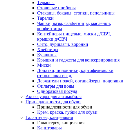
Термосы
Столовые приборы
Стаканы, бокалы, стопки, пепельницы
Тарелки
Чашки, вазы, салфетницы, масленки,
конфетницы
Контейнеры пищевые, миски д/СВЧ,
крышки д/СВЧ
Сито, дуршлаги, воронки
Хлебницы
Кувшины
Крышки и гаджеты для консервирования
Миски
Лопатки, половники, картофелемялки,
открывалки и т.д.
Держатели ножей, органайзеры, подставки
Фильтры для воды
Одноразовая посуда
Аксессуары для автомобиля
Принадлежности для обуви
Принадлежности для обуви
Крем, краска, губки для обуви
Галантерея, канцелярия
Галантерея, канцелярия
Канцтовары