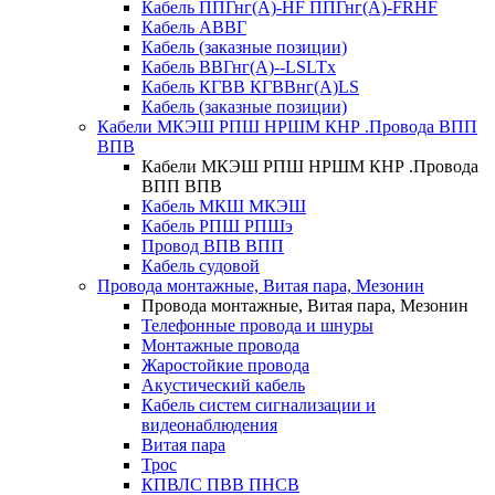
Кабель ППГнг(А)-HF ППГнг(А)-FRHF
Кабель АВВГ
Кабель (заказные позиции)
Кабель ВВГнг(А)--LSLTx
Кабель КГВВ КГВВнг(А)LS
Кабель (заказные позиции)
Кабели МКЭШ РПШ НРШМ КНР .Провода ВПП
ВПВ
Кабели МКЭШ РПШ НРШМ КНР .Провода
ВПП ВПВ
Кабель МКШ МКЭШ
Кабель РПШ РПШэ
Провод ВПВ ВПП
Кабель судовой
Провода монтажные, Витая пара, Мезонин
Провода монтажные, Витая пара, Мезонин
Телефонные провода и шнуры
Монтажные провода
Жаростойкие провода
Акустический кабель
Кабель систем сигнализации и
видеонаблюдения
Витая пара
Трос
КПВЛС ПВВ ПНСВ