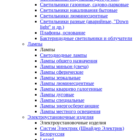
Светильники газонные, садово-парковые
Светильники накаливания бытовые
Светильники люминесцентные
Светильники разные (аварийные, "Down
light" и др.)
Плафоны, основание
Бактерицидные светильники и облучатели
Лампы
Лампы
Светодиодные лампы
Лампы общего назначения
Лампы миньон (свеча)
Лампы сферические
Лампы зеркальные
Лампы люминесцентные
Лампы кварцево галогенные
Лампы дуговые
Лампы специальные
Лампы энергосберегающие
Лампы местного освещения
Электроустановочные изделия
Электроустановочные изделия
Систэм Электрик (Шнайдер Электрик)
Белоруссия
Lezard