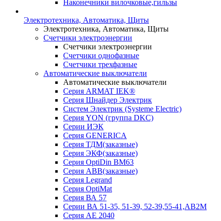
Наконечники вилочковые,гильзы
Электротехника, Автоматика, Щиты
Электротехника, Автоматика, Щиты
Счетчики электроэнергии
Счетчики электроэнергии
Счетчики однофазные
Счетчики трехфазные
Автоматические выключатели
Автоматические выключатели
Серия ARMAT IEK®
Серия Шнайдер Электрик
Систем Электрик (Systeme Electric)
Серия YON (группа DKC)
Серии ИЭК
Серия GENERICA
Серия ТДМ(заказные)
Серия ЭКФ(заказные)
Серия OptiDin BM63
Серия АВВ(заказные)
Серия Legrand
Серия OptiMat
Серия ВА 57
Серии ВА 51-35, 51-39, 52-39,55-41,АВ2М
Серия АЕ 2040