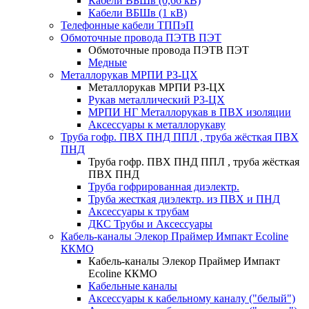
Кабели ВБШв (0,66 кВ)
Кабели ВБШв (1 кВ)
Телефонные кабели ТППэП
Обмоточные провода ПЭТВ ПЭТ
Обмоточные провода ПЭТВ ПЭТ
Медные
Металлорукав МРПИ РЗ-ЦХ
Металлорукав МРПИ РЗ-ЦХ
Рукав металлический Р3-ЦХ
МРПИ НГ Металлорукав в ПВХ изоляции
Аксессуары к металлорукаву
Труба гофр. ПВХ ПНД ППЛ , труба жёсткая ПВХ
ПНД
Труба гофр. ПВХ ПНД ППЛ , труба жёсткая
ПВХ ПНД
Труба гофрированная диэлектр.
Труба жесткая диэлектр. из ПВХ и ПНД
Аксессуары к трубам
ДКС Трубы и Аксессуары
Кабель-каналы Элекор Праймер Импакт Ecoline
ККМО
Кабель-каналы Элекор Праймер Импакт
Ecoline ККМО
Кабельные каналы
Аксессуары к кабельному каналу ("белый")