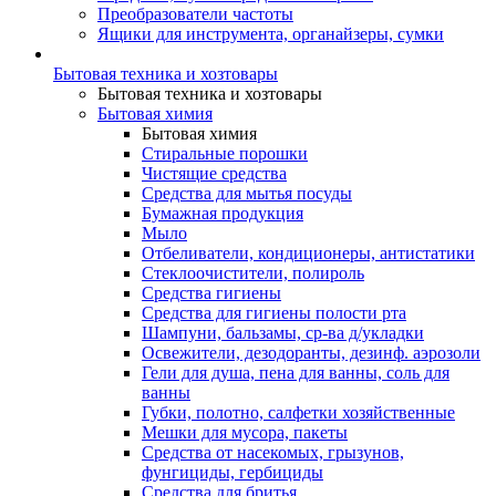
Преобразователи частоты
Ящики для инструмента, органайзеры, сумки
Бытовая техника и хозтовары
Бытовая техника и хозтовары
Бытовая химия
Бытовая химия
Стиральные порошки
Чистящие средства
Средства для мытья посуды
Бумажная продукция
Мыло
Отбеливатели, кондиционеры, антистатики
Стеклоочистители, полироль
Средства гигиены
Средства для гигиены полости рта
Шампуни, бальзамы, ср-ва д/укладки
Освежители, дезодоранты, дезинф. аэрозоли
Гели для душа, пена для ванны, соль для
ванны
Губки, полотно, салфетки хозяйственные
Мешки для мусора, пакеты
Средства от насекомых, грызунов,
фунгициды, гербициды
Средства для бритья