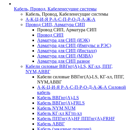
Кабель, Провод, Кабеленесущие системы
Кабель, Провод, Кабеленесущие системы
А-К-Ц-И-Я Р-А-С-П-Р-О-Д-А-Ж-А
Провод СИП, Арматура СИП
Провод СИП, Арматура СИП
Провод СИП
Арматура для СИП (ИЭК)
Арматура для СИП (Импульс и РЭС)
Арматура для СИП (Инсталл)
Арматура для СИП (МЗВА)
Арматура для СИП разное
Кабели силовые ВВГнг(А)-LS, КГ-хл, ППГ,
NYM,АВВГ
Кабели силовые ВВГнг(А)-LS, КГ-хл, ППГ,
NYM,АВВГ
А-К-Ц-И-Я Р-А-С-П-Р-О-Д-А-Ж-А Силовой
кабель
Кабель ВВГнг(А)-LS
Кабель ВВГнг(А)-FRLS
Кабель NYM NUM
Кабель КГ-хл КГтп-хл
Кабель ППГнг(А)-HF ППГнг(А)-FRHF
Кабель АВВГ
Кабель (заказные позиции)