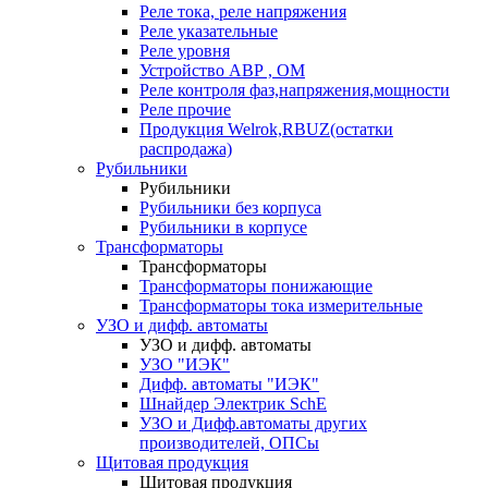
Реле тока, реле напряжения
Реле указательные
Реле уровня
Устройство АВР , ОМ
Реле контроля фаз,напряжения,мощности
Реле прочие
Продукция Welrok,RBUZ(остатки
распродажа)
Рубильники
Рубильники
Рубильники без корпуса
Рубильники в корпусе
Трансформаторы
Трансформаторы
Трансформаторы понижающие
Трансформаторы тока измерительные
УЗО и дифф. автоматы
УЗО и дифф. автоматы
УЗО "ИЭК"
Дифф. автоматы "ИЭК"
Шнайдер Электрик SchE
УЗО и Дифф.автоматы других
производителей, ОПСы
Щитовая продукция
Щитовая продукция