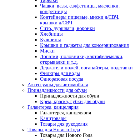
Тарелки
Чашки, вазы, салфетницы, масленки,
конфетницы
Контейнеры пищевые, миски д/СВЧ,
крышки д/СВЧ
Сито, дуршлаги, воронки
Хлебницы
Кувшины
Крышки и гаджеты для консервирования
Миски
Лопатки, половники, картофелемялки,
открывалки и т.д.
Держатели ножей, органайзеры, подставки
Фильтры для воды
Одноразовая посуда
Аксессуары для автомобиля
Принадлежности для обуви
Принадлежности для обуви
Крем, краска, губки для обуви
Галантерея, канцелярия
Галантерея, канцелярия
Канцтовары
Товары для рукоделия
Товары для Нового Года
Товары для Нового Года