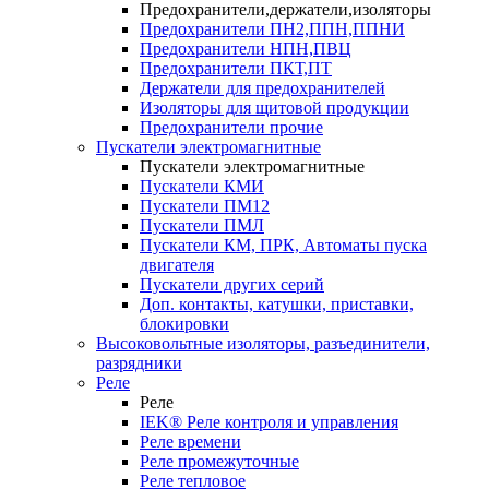
Предохранители,держатели,изоляторы
Предохранители ПН2,ППН,ППНИ
Предохранители НПН,ПВЦ
Предохранители ПКТ,ПТ
Держатели для предохранителей
Изоляторы для щитовой продукции
Предохранители прочие
Пускатели электромагнитные
Пускатели электромагнитные
Пускатели КМИ
Пускатели ПМ12
Пускатели ПМЛ
Пускатели КМ, ПРК, Автоматы пуска
двигателя
Пускатели других серий
Доп. контакты, катушки, приставки,
блокировки
Высоковольтные изоляторы, разъединители,
разрядники
Реле
Реле
IEK® Реле контроля и управления
Реле времени
Реле промежуточные
Реле тепловое