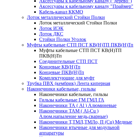
Аксессуары к кабельному каналу ("дерево")
Аксессуары к кабельному каналу "Праймер"
Кабель-канал ККМО
Лоток металлический Стойки Полки
Лоток металлический Стойки Полки
Лоток ИЭК
Лоток ДКС
Стойки Полки Уголок
Муфты кабельные СТП ПСТ КВ(Н)ТП ПКВ(Н)Тп
Муфты кабельные СТП ПСТ КВ(Н)ТП
ПКВ(Н)Тп
Соединительные СТП ПСТ
Концевые КВ(Н)Тп
Концевые ПКВ(Н)Тп
Комплектующие для муфт
Трубка ПВХ (кембрик) Лента киперная
Наконечники кабельные, гильзы
Наконечники кабельные, гильзы
Гильзы кабельные ГМ ГМЛ ГА
Наконечники ТА ( Al ) Алюминевые
Наконечники ТАМ ( Al-Cu )
Алюм.напыление медь,сварные)
Наконечники Т,ТМЛ,ТМЛо, П (Cu) Медные
Наконечники втычные для модульной
аппаратуры