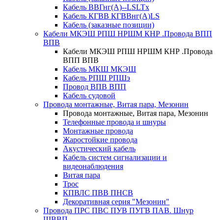
Кабель ВВГнг(А)--LSLTx
Кабель КГВВ КГВВнг(А)LS
Кабель (заказные позиции)
Кабели МКЭШ РПШ НРШМ КНР .Провода ВПП
ВПВ
Кабели МКЭШ РПШ НРШМ КНР .Провода
ВПП ВПВ
Кабель МКШ МКЭШ
Кабель РПШ РПШэ
Провод ВПВ ВПП
Кабель судовой
Провода монтажные, Витая пара, Мезонин
Провода монтажные, Витая пара, Мезонин
Телефонные провода и шнуры
Монтажные провода
Жаростойкие провода
Акустический кабель
Кабель систем сигнализации и
видеонаблюдения
Витая пара
Трос
КПВЛС ПВВ ПНСВ
Декоративная серия "Мезонин"
Провода ПРС ПВС ПУВ ПУГВ ПАВ. Шнур
ШВВП.