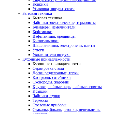
Коврики
Упаковка, шнуры, скотч
Бытовая техника
Бытовая техника
Чайники электрические, термопоты
Блендеры, измельчители
Кофемолки
Вафельницы, орешницы
Кипятильники
Шашлычницы, электропечи, плиты
Утюги
Увлажнители воздуха
Кухонные принадлежности
Кухонные принадлежности
Сервировка стола
Доски разделочные, терки
Кастрюли, сотейники
Сковороды, жаровни
Кружки, чайные пары, чайные сервизы
Крышки
Чайники, турки
Термосы
Столовые приборы
Стаканы, бокалы, стопки, пепельницы