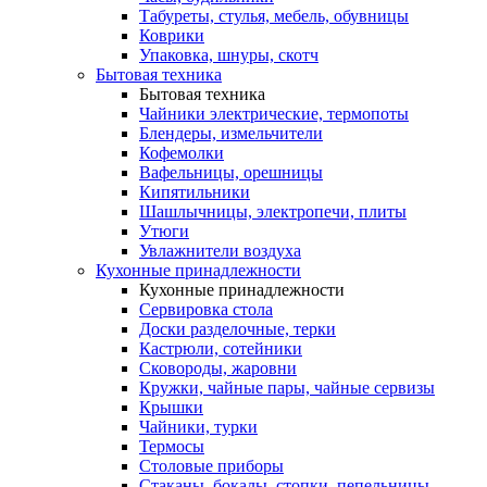
Табуреты, стулья, мебель, обувницы
Коврики
Упаковка, шнуры, скотч
Бытовая техника
Бытовая техника
Чайники электрические, термопоты
Блендеры, измельчители
Кофемолки
Вафельницы, орешницы
Кипятильники
Шашлычницы, электропечи, плиты
Утюги
Увлажнители воздуха
Кухонные принадлежности
Кухонные принадлежности
Сервировка стола
Доски разделочные, терки
Кастрюли, сотейники
Сковороды, жаровни
Кружки, чайные пары, чайные сервизы
Крышки
Чайники, турки
Термосы
Столовые приборы
Стаканы, бокалы, стопки, пепельницы