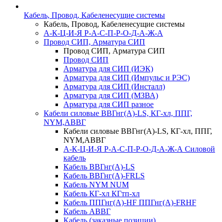
Кабель, Провод, Кабеленесущие системы
Кабель, Провод, Кабеленесущие системы
А-К-Ц-И-Я Р-А-С-П-Р-О-Д-А-Ж-А
Провод СИП, Арматура СИП
Провод СИП, Арматура СИП
Провод СИП
Арматура для СИП (ИЭК)
Арматура для СИП (Импульс и РЭС)
Арматура для СИП (Инсталл)
Арматура для СИП (МЗВА)
Арматура для СИП разное
Кабели силовые ВВГнг(А)-LS, КГ-хл, ППГ,
NYM,АВВГ
Кабели силовые ВВГнг(А)-LS, КГ-хл, ППГ,
NYM,АВВГ
А-К-Ц-И-Я Р-А-С-П-Р-О-Д-А-Ж-А Силовой
кабель
Кабель ВВГнг(А)-LS
Кабель ВВГнг(А)-FRLS
Кабель NYM NUM
Кабель КГ-хл КГтп-хл
Кабель ППГнг(А)-HF ППГнг(А)-FRHF
Кабель АВВГ
Кабель (заказные позиции)