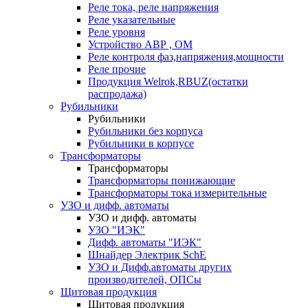
Реле тока, реле напряжения
Реле указательные
Реле уровня
Устройство АВР , ОМ
Реле контроля фаз,напряжения,мощности
Реле прочие
Продукция Welrok,RBUZ(остатки
распродажа)
Рубильники
Рубильники
Рубильники без корпуса
Рубильники в корпусе
Трансформаторы
Трансформаторы
Трансформаторы понижающие
Трансформаторы тока измерительные
УЗО и дифф. автоматы
УЗО и дифф. автоматы
УЗО "ИЭК"
Дифф. автоматы "ИЭК"
Шнайдер Электрик SchE
УЗО и Дифф.автоматы других
производителей, ОПСы
Щитовая продукция
Щитовая продукция