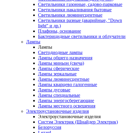
Светильники газонные, садово-парковые
Светильники накаливания бытовые
Светильники люминесцентные
Светильники разные (аварийные, "Down
light" и др.)
Плафоны, основание
Бактерицидные светильники и облучатели
Лампы
Лампы
Светодиодные лампы
Лампы общего назначения
Лампы миньон (свеча)
Лампы сферические
Лампы зеркальные
Лампы люминесцентные
Лампы кварцево галогенные
Лампы дуговые
Лампы специальные
Лампы энергосберегающие
Лампы местного освещения
Электроустановочные изделия
Электроустановочные изделия
Систэм Электрик (Шнайдер Электрик)
Белоруссия
Lezard