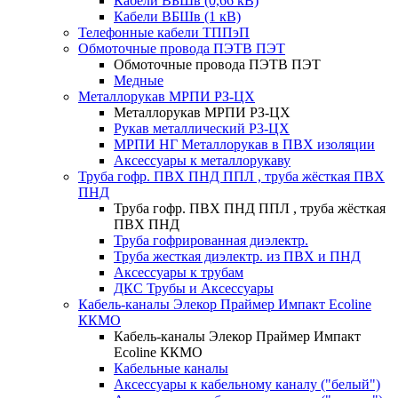
Кабели ВБШв (0,66 кВ)
Кабели ВБШв (1 кВ)
Телефонные кабели ТППэП
Обмоточные провода ПЭТВ ПЭТ
Обмоточные провода ПЭТВ ПЭТ
Медные
Металлорукав МРПИ РЗ-ЦХ
Металлорукав МРПИ РЗ-ЦХ
Рукав металлический Р3-ЦХ
МРПИ НГ Металлорукав в ПВХ изоляции
Аксессуары к металлорукаву
Труба гофр. ПВХ ПНД ППЛ , труба жёсткая ПВХ
ПНД
Труба гофр. ПВХ ПНД ППЛ , труба жёсткая
ПВХ ПНД
Труба гофрированная диэлектр.
Труба жесткая диэлектр. из ПВХ и ПНД
Аксессуары к трубам
ДКС Трубы и Аксессуары
Кабель-каналы Элекор Праймер Импакт Ecoline
ККМО
Кабель-каналы Элекор Праймер Импакт
Ecoline ККМО
Кабельные каналы
Аксессуары к кабельному каналу ("белый")