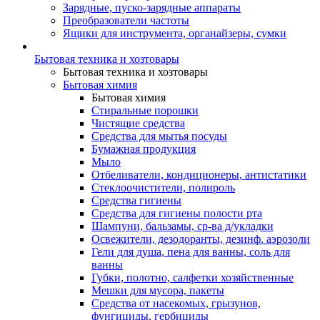
Зарядные, пуско-зарядные аппараты
Преобразователи частоты
Ящики для инструмента, органайзеры, сумки
Бытовая техника и хозтовары
Бытовая техника и хозтовары
Бытовая химия
Бытовая химия
Стиральные порошки
Чистящие средства
Средства для мытья посуды
Бумажная продукция
Мыло
Отбеливатели, кондиционеры, антистатики
Стеклоочистители, полироль
Средства гигиены
Средства для гигиены полости рта
Шампуни, бальзамы, ср-ва д/укладки
Освежители, дезодоранты, дезинф. аэрозоли
Гели для душа, пена для ванны, соль для
ванны
Губки, полотно, салфетки хозяйственные
Мешки для мусора, пакеты
Средства от насекомых, грызунов,
фунгициды, гербициды