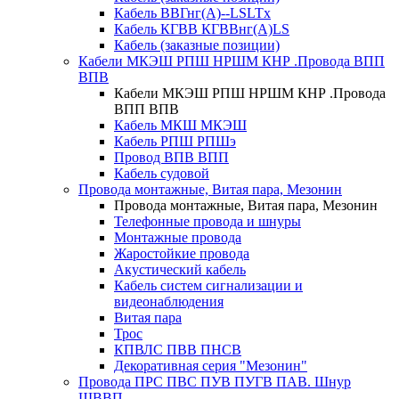
Кабель ВВГнг(А)--LSLTx
Кабель КГВВ КГВВнг(А)LS
Кабель (заказные позиции)
Кабели МКЭШ РПШ НРШМ КНР .Провода ВПП
ВПВ
Кабели МКЭШ РПШ НРШМ КНР .Провода
ВПП ВПВ
Кабель МКШ МКЭШ
Кабель РПШ РПШэ
Провод ВПВ ВПП
Кабель судовой
Провода монтажные, Витая пара, Мезонин
Провода монтажные, Витая пара, Мезонин
Телефонные провода и шнуры
Монтажные провода
Жаростойкие провода
Акустический кабель
Кабель систем сигнализации и
видеонаблюдения
Витая пара
Трос
КПВЛС ПВВ ПНСВ
Декоративная серия "Мезонин"
Провода ПРС ПВС ПУВ ПУГВ ПАВ. Шнур
ШВВП.