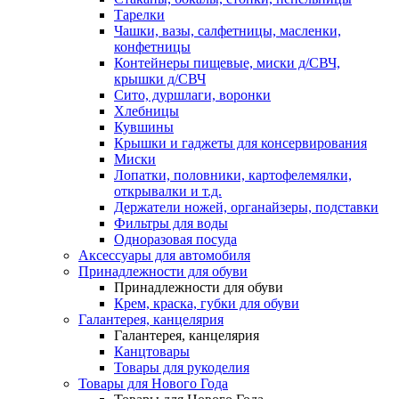
Тарелки
Чашки, вазы, салфетницы, масленки,
конфетницы
Контейнеры пищевые, миски д/СВЧ,
крышки д/СВЧ
Сито, дуршлаги, воронки
Хлебницы
Кувшины
Крышки и гаджеты для консервирования
Миски
Лопатки, половники, картофелемялки,
открывалки и т.д.
Держатели ножей, органайзеры, подставки
Фильтры для воды
Одноразовая посуда
Аксессуары для автомобиля
Принадлежности для обуви
Принадлежности для обуви
Крем, краска, губки для обуви
Галантерея, канцелярия
Галантерея, канцелярия
Канцтовары
Товары для рукоделия
Товары для Нового Года