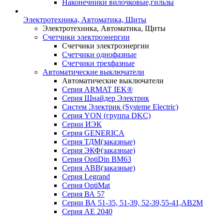
Наконечники вилочковые,гильзы
Электротехника, Автоматика, Щиты
Электротехника, Автоматика, Щиты
Счетчики электроэнергии
Счетчики электроэнергии
Счетчики однофазные
Счетчики трехфазные
Автоматические выключатели
Автоматические выключатели
Серия ARMAT IEK®
Серия Шнайдер Электрик
Систем Электрик (Systeme Electric)
Серия YON (группа DKC)
Серии ИЭК
Серия GENERICA
Серия ТДМ(заказные)
Серия ЭКФ(заказные)
Серия OptiDin BM63
Серия АВВ(заказные)
Серия Legrand
Серия OptiMat
Серия ВА 57
Серии ВА 51-35, 51-39, 52-39,55-41,АВ2М
Серия АЕ 2040