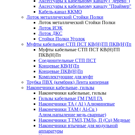
Аксессуары к кабельному каналу ("дерево")
Аксессуары к кабельному каналу "Праймер"
Кабель-канал ККМО
Лоток металлический Стойки Полки
Лоток металлический Стойки Полки
Лоток ИЭК
Лоток ДКС
Стойки Полки Уголок
Муфты кабельные СТП ПСТ КВ(Н)ТП ПКВ(Н)Тп
Муфты кабельные СТП ПСТ КВ(Н)ТП
ПКВ(Н)Тп
Соединительные СТП ПСТ
Концевые КВ(Н)Тп
Концевые ПКВ(Н)Тп
Комплектующие для муфт
Трубка ПВХ (кембрик) Лента киперная
Наконечники кабельные, гильзы
Наконечники кабельные, гильзы
Гильзы кабельные ГМ ГМЛ ГА
Наконечники ТА ( Al ) Алюминевые
Наконечники ТАМ ( Al-Cu )
Алюм.напыление медь,сварные)
Наконечники Т,ТМЛ,ТМЛо, П (Cu) Медные
Наконечники втычные для модульной
аппаратуры