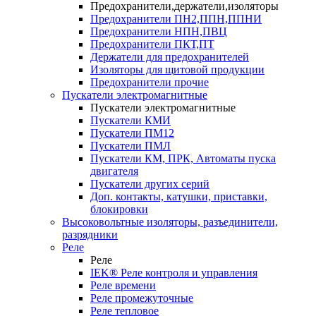
Предохранители,держатели,изоляторы
Предохранители ПН2,ППН,ППНИ
Предохранители НПН,ПВЦ
Предохранители ПКТ,ПТ
Держатели для предохранителей
Изоляторы для щитовой продукции
Предохранители прочие
Пускатели электромагнитные
Пускатели электромагнитные
Пускатели КМИ
Пускатели ПМ12
Пускатели ПМЛ
Пускатели КМ, ПРК, Автоматы пуска
двигателя
Пускатели других серий
Доп. контакты, катушки, приставки,
блокировки
Высоковольтные изоляторы, разъединители,
разрядники
Реле
Реле
IEK® Реле контроля и управления
Реле времени
Реле промежуточные
Реле тепловое