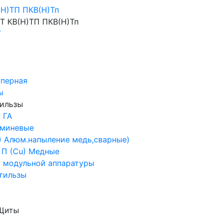
Н)ТП ПКВ(Н)Тп
Т КВ(Н)ТП ПКВ(Н)Тп
Т
иперная
ы
гильзы
 ГА
юминевые
 ) Алюм.напыление медь,сварные)
 П (Cu) Медные
 модульной аппаратуры
гильзы
 Щиты