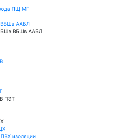
вода ПЩ МГ
 ВБШв ААБЛ
АВБШв ВБШв ААБЛ
В
Т
В ПЭТ
ЦХ
ЦХ
 ПВХ изоляции