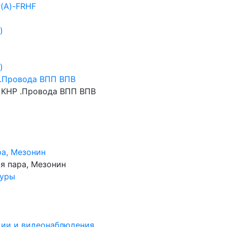
г(А)-FRHF
)
)
.Провода ВПП ВПВ
КНР .Провода ВПП ВПВ
ра, Мезонин
я пара, Мезонин
нуры
ции и видеонаблюдения