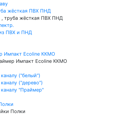
аву
уба жёсткая ПВХ ПНД
 , труба жёсткая ПВХ ПНД
лектр.
 из ПВХ и ПНД
р Импакт Ecoline ККМО
аймер Импакт Ecoline ККМО
каналу ("белый")
каналу ("дерево")
 каналу "Праймер"
Полки
ойки Полки