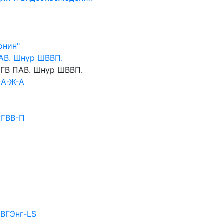
онин"
АВ. Шнур ШВВП.
ГВ ПАВ. Шнур ШВВП.
-А-Ж-А
уГВВ-П
ВВГЭнг-LS