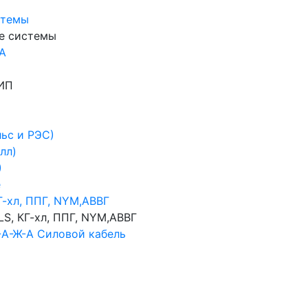
стемы
ие системы
-А
ИП
ьс и РЭС)
лл)
)
е
Г-хл, ППГ, NYM,АВВГ
LS, КГ-хл, ППГ, NYM,АВВГ
-А-Ж-А Силовой кабель