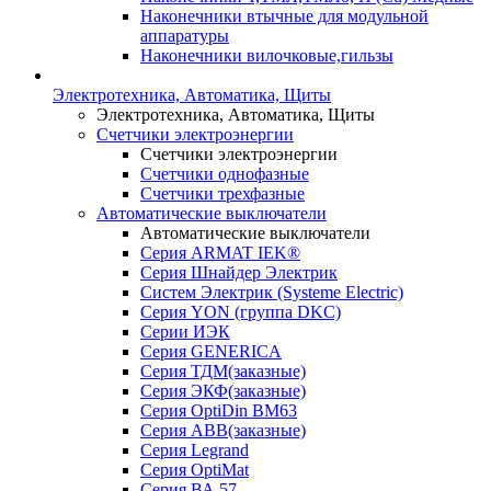
Наконечники втычные для модульной
аппаратуры
Наконечники вилочковые,гильзы
Электротехника, Автоматика, Щиты
Электротехника, Автоматика, Щиты
Счетчики электроэнергии
Счетчики электроэнергии
Счетчики однофазные
Счетчики трехфазные
Автоматические выключатели
Автоматические выключатели
Серия ARMAT IEK®
Серия Шнайдер Электрик
Систем Электрик (Systeme Electric)
Серия YON (группа DKC)
Серии ИЭК
Серия GENERICA
Серия ТДМ(заказные)
Серия ЭКФ(заказные)
Серия OptiDin BM63
Серия АВВ(заказные)
Серия Legrand
Серия OptiMat
Серия ВА 57