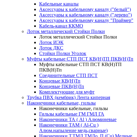
Кабельные каналы
Аксессуары к кабельному каналу ("белый")
Аксессуары к кабельному каналу ("дерево")
Аксессуары к кабельному каналу "Праймер"
Кабель-канал ККМО
Лоток металлический Стойки Полки
Лоток металлический Стойки Полки
Лоток ИЭК
Лоток ДКС
Стойки Полки Уголок
Муфты кабельные СТП ПСТ КВ(Н)ТП ПКВ(Н)Тп
Муфты кабельные СТП ПСТ КВ(Н)ТП
ПКВ(Н)Тп
Соединительные СТП ПСТ
Концевые КВ(Н)Тп
Концевые ПКВ(Н)Тп
Комплектующие для муфт
Трубка ПВХ (кембрик) Лента киперная
Наконечники кабельные, гильзы
Наконечники кабельные, гильзы
Гильзы кабельные ГМ ГМЛ ГА
Наконечники ТА ( Al ) Алюминевые
Наконечники ТАМ ( Al-Cu )
Алюм.напыление медь,сварные)
Наконечники Т,ТМЛ,ТМЛо, П (Cu) Медные