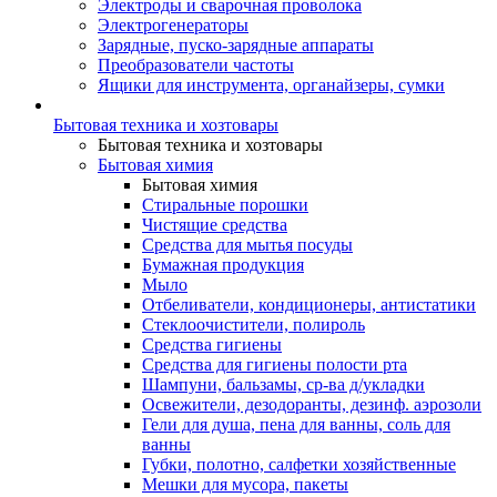
Электроды и сварочная проволока
Электрогенераторы
Зарядные, пуско-зарядные аппараты
Преобразователи частоты
Ящики для инструмента, органайзеры, сумки
Бытовая техника и хозтовары
Бытовая техника и хозтовары
Бытовая химия
Бытовая химия
Стиральные порошки
Чистящие средства
Средства для мытья посуды
Бумажная продукция
Мыло
Отбеливатели, кондиционеры, антистатики
Стеклоочистители, полироль
Средства гигиены
Средства для гигиены полости рта
Шампуни, бальзамы, ср-ва д/укладки
Освежители, дезодоранты, дезинф. аэрозоли
Гели для душа, пена для ванны, соль для
ванны
Губки, полотно, салфетки хозяйственные
Мешки для мусора, пакеты