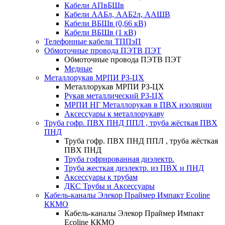
Кабели АПвБШв
Кабели ААБл, ААБ2л, ААШВ
Кабели ВБШв (0,66 кВ)
Кабели ВБШв (1 кВ)
Телефонные кабели ТППэП
Обмоточные провода ПЭТВ ПЭТ
Обмоточные провода ПЭТВ ПЭТ
Медные
Металлорукав МРПИ РЗ-ЦХ
Металлорукав МРПИ РЗ-ЦХ
Рукав металлический Р3-ЦХ
МРПИ НГ Металлорукав в ПВХ изоляции
Аксессуары к металлорукаву
Труба гофр. ПВХ ПНД ППЛ , труба жёсткая ПВХ
ПНД
Труба гофр. ПВХ ПНД ППЛ , труба жёсткая
ПВХ ПНД
Труба гофрированная диэлектр.
Труба жесткая диэлектр. из ПВХ и ПНД
Аксессуары к трубам
ДКС Трубы и Аксессуары
Кабель-каналы Элекор Праймер Импакт Ecoline
ККМО
Кабель-каналы Элекор Праймер Импакт
Ecoline ККМО