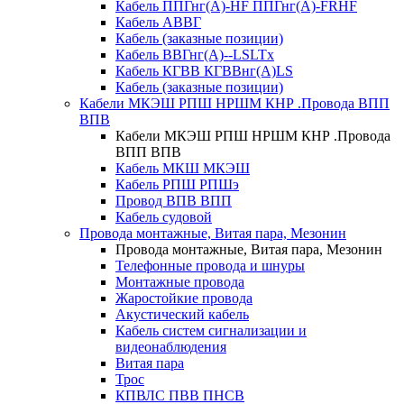
Кабель ППГнг(А)-HF ППГнг(А)-FRHF
Кабель АВВГ
Кабель (заказные позиции)
Кабель ВВГнг(А)--LSLTx
Кабель КГВВ КГВВнг(А)LS
Кабель (заказные позиции)
Кабели МКЭШ РПШ НРШМ КНР .Провода ВПП
ВПВ
Кабели МКЭШ РПШ НРШМ КНР .Провода
ВПП ВПВ
Кабель МКШ МКЭШ
Кабель РПШ РПШэ
Провод ВПВ ВПП
Кабель судовой
Провода монтажные, Витая пара, Мезонин
Провода монтажные, Витая пара, Мезонин
Телефонные провода и шнуры
Монтажные провода
Жаростойкие провода
Акустический кабель
Кабель систем сигнализации и
видеонаблюдения
Витая пара
Трос
КПВЛС ПВВ ПНСВ