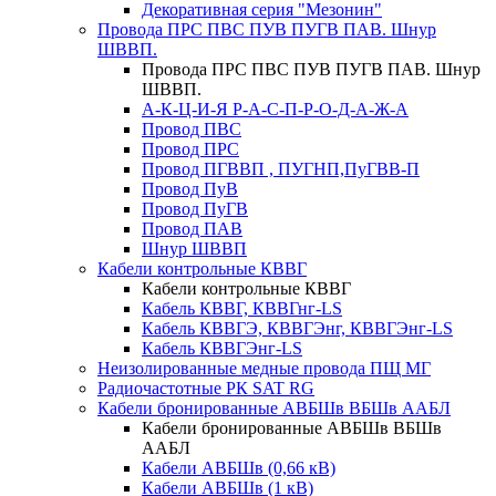
Декоративная серия "Мезонин"
Провода ПРС ПВС ПУВ ПУГВ ПАВ. Шнур
ШВВП.
Провода ПРС ПВС ПУВ ПУГВ ПАВ. Шнур
ШВВП.
А-К-Ц-И-Я Р-А-С-П-Р-О-Д-А-Ж-А
Провод ПВС
Провод ПРС
Провод ПГВВП , ПУГНП,ПуГВВ-П
Провод ПуВ
Провод ПуГВ
Провод ПАВ
Шнур ШВВП
Кабели контрольные КВВГ
Кабели контрольные КВВГ
Кабель КВВГ, КВВГнг-LS
Кабель КВВГЭ, КВВГЭнг, КВВГЭнг-LS
Кабель КВВГЭнг-LS
Неизолированные медные провода ПЩ МГ
Радиочастотные РК SAT RG
Кабели бронированные АВБШв ВБШв ААБЛ
Кабели бронированные АВБШв ВБШв
ААБЛ
Кабели АВБШв (0,66 кВ)
Кабели АВБШв (1 кВ)