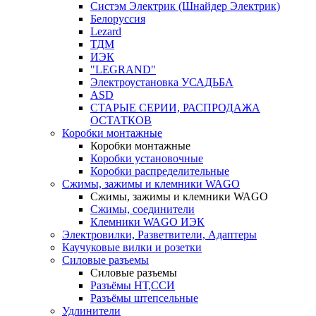
Систэм Электрик (Шнайдер Электрик)
Белоруссия
Lezard
ТДМ
ИЭК
"LEGRAND"
Электроустановка УСАДЬБА
ASD
СТАРЫЕ СЕРИИ, РАСПРОДАЖА
ОСТАТКОВ
Коробки монтажные
Коробки монтажные
Коробки установочные
Коробки распределительные
Сжимы, зажимы и клемники WAGO
Сжимы, зажимы и клемники WAGO
Сжимы, соединители
Клемники WAGO ИЭК
Электровилки, Разветвители, Адаптеры
Каучуковые вилки и розетки
Силовые разъемы
Силовые разъемы
Разъёмы НТ,ССИ
Разъёмы штепсельные
Удлинители