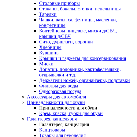
Столовые приборы
Стаканы, бокалы, стопки, пепельницы
Тарелки
Чашки, вазы, салфетницы, масленки,
конфетницы
Контейнеры пищевые, миски д/СВЧ,
крышки д/СВЧ
Сито, дуршлаги, воронки
Хлебницы
Кувшины
Крышки и гаджеты для консервирования
Миски
Лопатки, половники, картофелемялки,
открывалки и т.д.
Держатели ножей, органайзеры, подставки
Фильтры для воды
Одноразовая посуда
Аксессуары для автомобиля
Принадлежности для обуви
Принадлежности для обуви
Крем, краска, губки для обуви
Галантерея, канцелярия
Галантерея, канцелярия
Канцтовары
Товары для рукоделия