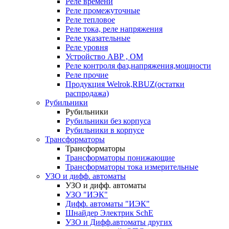
Реле времени
Реле промежуточные
Реле тепловое
Реле тока, реле напряжения
Реле указательные
Реле уровня
Устройство АВР , ОМ
Реле контроля фаз,напряжения,мощности
Реле прочие
Продукция Welrok,RBUZ(остатки
распродажа)
Рубильники
Рубильники
Рубильники без корпуса
Рубильники в корпусе
Трансформаторы
Трансформаторы
Трансформаторы понижающие
Трансформаторы тока измерительные
УЗО и дифф. автоматы
УЗО и дифф. автоматы
УЗО "ИЭК"
Дифф. автоматы "ИЭК"
Шнайдер Электрик SchE
УЗО и Дифф.автоматы других