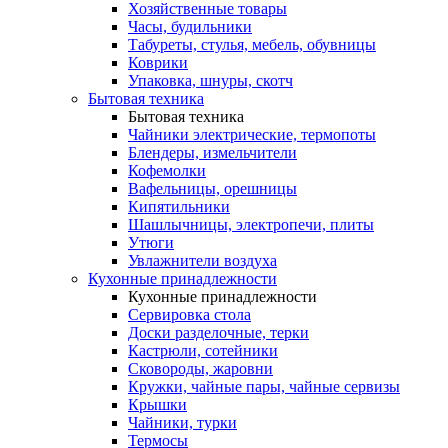
Хозяйственные товары
Часы, будильники
Табуреты, стулья, мебель, обувницы
Коврики
Упаковка, шнуры, скотч
Бытовая техника
Бытовая техника
Чайники электрические, термопоты
Блендеры, измельчители
Кофемолки
Вафельницы, орешницы
Кипятильники
Шашлычницы, электропечи, плиты
Утюги
Увлажнители воздуха
Кухонные принадлежности
Кухонные принадлежности
Сервировка стола
Доски разделочные, терки
Кастрюли, сотейники
Сковороды, жаровни
Кружки, чайные пары, чайные сервизы
Крышки
Чайники, турки
Термосы