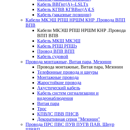
Кабель ВВГнг(А)--LSLTx
Кабель КГВВ КГВВнг(А)LS
Кабель (заказные позиции)
Кабели МКЭШ РПШ НРШМ КНР .Провода ВПП
ВПВ
Кабели МКЭШ РПШ НРШМ КНР .Провода
ВПП ВПВ
Кабель МКШ МКЭШ
Кабель РПШ РПШэ
Провод ВПВ ВПП
Кабель судовой
Провода монтажные, Витая пара, Мезонин
Провода монтажные, Витая пара, Мезонин
Телефонные провода и шнуры
Монтажные провода
Жаростойкие провода
Акустический кабель
Кабель систем сигнализации и
видеонаблюдения
Витая пара
Трос
КПВЛС ПВВ ПНСВ
Декоративная серия "Мезонин"
Провода ПРС ПВС ПУВ ПУГВ ПАВ. Шнур
ШВВП.