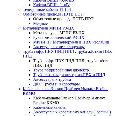
Кабели ВБШв (0,66 кВ)
Кабели ВБШв (1 кВ)
Телефонные кабели ТППэП
Обмоточные провода ПЭТВ ПЭТ
Обмоточные провода ПЭТВ ПЭТ
Медные
Металлорукав МРПИ РЗ-ЦХ
Металлорукав МРПИ РЗ-ЦХ
Рукав металлический Р3-ЦХ
МРПИ НГ Металлорукав в ПВХ изоляции
Аксессуары к металлорукаву
Труба гофр. ПВХ ПНД ППЛ , труба жёсткая ПВХ
ПНД
Труба гофр. ПВХ ПНД ППЛ , труба жёсткая
ПВХ ПНД
Труба гофрированная диэлектр.
Труба жесткая диэлектр. из ПВХ и ПНД
Аксессуары к трубам
ДКС Трубы и Аксессуары
Кабель-каналы Элекор Праймер Импакт Ecoline
ККМО
Кабель-каналы Элекор Праймер Импакт
Ecoline ККМО
Кабельные каналы
Аксессуары к кабельному каналу ("белый")