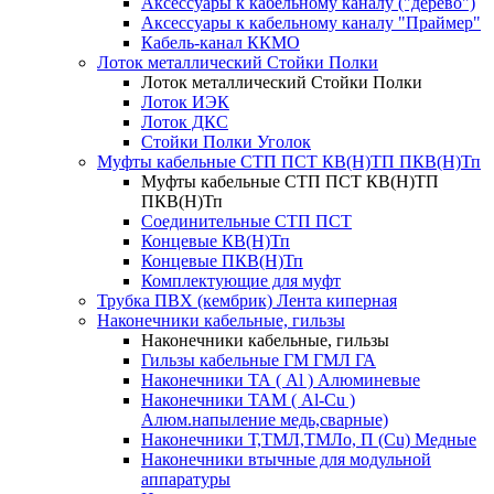
Аксессуары к кабельному каналу ("дерево")
Аксессуары к кабельному каналу "Праймер"
Кабель-канал ККМО
Лоток металлический Стойки Полки
Лоток металлический Стойки Полки
Лоток ИЭК
Лоток ДКС
Стойки Полки Уголок
Муфты кабельные СТП ПСТ КВ(Н)ТП ПКВ(Н)Тп
Муфты кабельные СТП ПСТ КВ(Н)ТП
ПКВ(Н)Тп
Соединительные СТП ПСТ
Концевые КВ(Н)Тп
Концевые ПКВ(Н)Тп
Комплектующие для муфт
Трубка ПВХ (кембрик) Лента киперная
Наконечники кабельные, гильзы
Наконечники кабельные, гильзы
Гильзы кабельные ГМ ГМЛ ГА
Наконечники ТА ( Al ) Алюминевые
Наконечники ТАМ ( Al-Cu )
Алюм.напыление медь,сварные)
Наконечники Т,ТМЛ,ТМЛо, П (Cu) Медные
Наконечники втычные для модульной
аппаратуры