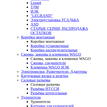
Lezard
ТДМ
ИЭК
"LEGRAND"
Электроустановка УСАДЬБА
ASD
СТАРЫЕ СЕРИИ, РАСПРОДАЖА
ОСТАТКОВ
Коробки монтажные
Коробки монтажные
Коробки установочные
Коробки распределительные
Сжимы, зажимы и клемники WAGO
Сжимы, зажимы и клемники WAGO
Сжимы, соединители
Клемники WAGO ИЭК
Электровилки, Разветвители, Адаптеры
Каучуковые вилки и розетки
Силовые разъемы
Силовые разъемы
Разъёмы НТ,ССИ
Разъёмы штепсельные
Удлинители
Удлинители
Катушки для удлинителей