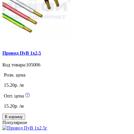
Провод ПуВ 1х2,5
Код товара:105006
Розн. цена
15.20р. /м
Опт. цена
15.20р. /м
В корзину
Популярное