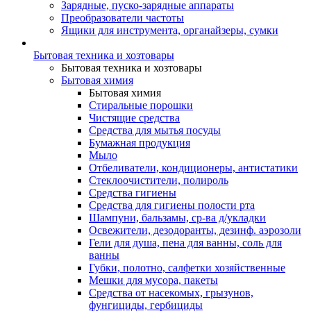
Зарядные, пуско-зарядные аппараты
Преобразователи частоты
Ящики для инструмента, органайзеры, сумки
Бытовая техника и хозтовары
Бытовая техника и хозтовары
Бытовая химия
Бытовая химия
Стиральные порошки
Чистящие средства
Средства для мытья посуды
Бумажная продукция
Мыло
Отбеливатели, кондиционеры, антистатики
Стеклоочистители, полироль
Средства гигиены
Средства для гигиены полости рта
Шампуни, бальзамы, ср-ва д/укладки
Освежители, дезодоранты, дезинф. аэрозоли
Гели для душа, пена для ванны, соль для
ванны
Губки, полотно, салфетки хозяйственные
Мешки для мусора, пакеты
Средства от насекомых, грызунов,
фунгициды, гербициды