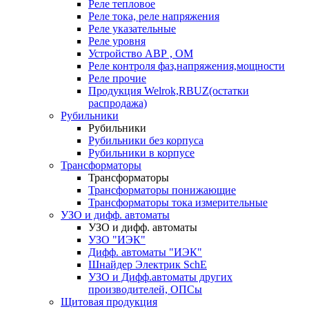
Реле тепловое
Реле тока, реле напряжения
Реле указательные
Реле уровня
Устройство АВР , ОМ
Реле контроля фаз,напряжения,мощности
Реле прочие
Продукция Welrok,RBUZ(остатки
распродажа)
Рубильники
Рубильники
Рубильники без корпуса
Рубильники в корпусе
Трансформаторы
Трансформаторы
Трансформаторы понижающие
Трансформаторы тока измерительные
УЗО и дифф. автоматы
УЗО и дифф. автоматы
УЗО "ИЭК"
Дифф. автоматы "ИЭК"
Шнайдер Электрик SchE
УЗО и Дифф.автоматы других
производителей, ОПСы
Щитовая продукция