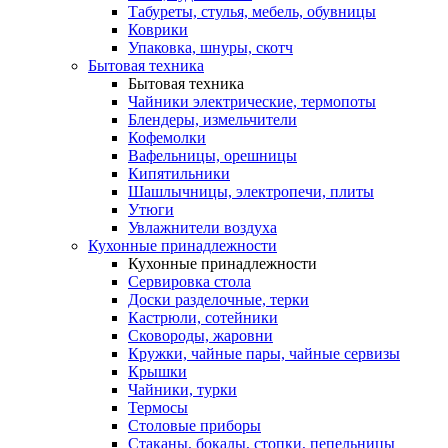
Табуреты, стулья, мебель, обувницы
Коврики
Упаковка, шнуры, скотч
Бытовая техника
Бытовая техника
Чайники электрические, термопоты
Блендеры, измельчители
Кофемолки
Вафельницы, орешницы
Кипятильники
Шашлычницы, электропечи, плиты
Утюги
Увлажнители воздуха
Кухонные принадлежности
Кухонные принадлежности
Сервировка стола
Доски разделочные, терки
Кастрюли, сотейники
Сковороды, жаровни
Кружки, чайные пары, чайные сервизы
Крышки
Чайники, турки
Термосы
Столовые приборы
Стаканы, бокалы, стопки, пепельницы