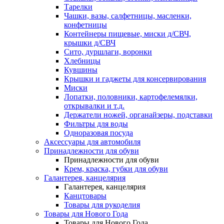
Тарелки
Чашки, вазы, салфетницы, масленки,
конфетницы
Контейнеры пищевые, миски д/СВЧ,
крышки д/СВЧ
Сито, дуршлаги, воронки
Хлебницы
Кувшины
Крышки и гаджеты для консервирования
Миски
Лопатки, половники, картофелемялки,
открывалки и т.д.
Держатели ножей, органайзеры, подставки
Фильтры для воды
Одноразовая посуда
Аксессуары для автомобиля
Принадлежности для обуви
Принадлежности для обуви
Крем, краска, губки для обуви
Галантерея, канцелярия
Галантерея, канцелярия
Канцтовары
Товары для рукоделия
Товары для Нового Года
Товары для Нового Года