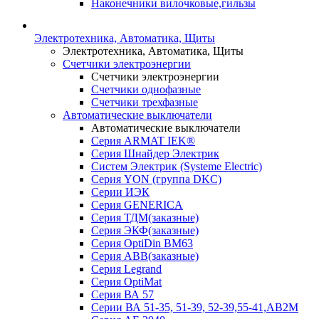
Наконечники вилочковые,гильзы
Электротехника, Автоматика, Щиты
Электротехника, Автоматика, Щиты
Счетчики электроэнергии
Счетчики электроэнергии
Счетчики однофазные
Счетчики трехфазные
Автоматические выключатели
Автоматические выключатели
Серия ARMAT IEK®
Серия Шнайдер Электрик
Систем Электрик (Systeme Electric)
Серия YON (группа DKC)
Серии ИЭК
Серия GENERICA
Серия ТДМ(заказные)
Серия ЭКФ(заказные)
Серия OptiDin BM63
Серия АВВ(заказные)
Серия Legrand
Серия OptiMat
Серия ВА 57
Серии ВА 51-35, 51-39, 52-39,55-41,АВ2М