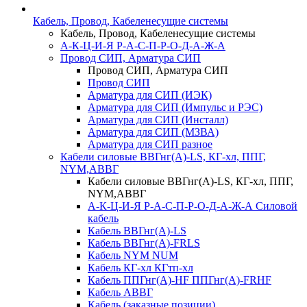
Кабель, Провод, Кабеленесущие системы
Кабель, Провод, Кабеленесущие системы
А-К-Ц-И-Я Р-А-С-П-Р-О-Д-А-Ж-А
Провод СИП, Арматура СИП
Провод СИП, Арматура СИП
Провод СИП
Арматура для СИП (ИЭК)
Арматура для СИП (Импульс и РЭС)
Арматура для СИП (Инсталл)
Арматура для СИП (МЗВА)
Арматура для СИП разное
Кабели силовые ВВГнг(А)-LS, КГ-хл, ППГ,
NYM,АВВГ
Кабели силовые ВВГнг(А)-LS, КГ-хл, ППГ,
NYM,АВВГ
А-К-Ц-И-Я Р-А-С-П-Р-О-Д-А-Ж-А Силовой
кабель
Кабель ВВГнг(А)-LS
Кабель ВВГнг(А)-FRLS
Кабель NYM NUM
Кабель КГ-хл КГтп-хл
Кабель ППГнг(А)-HF ППГнг(А)-FRHF
Кабель АВВГ
Кабель (заказные позиции)