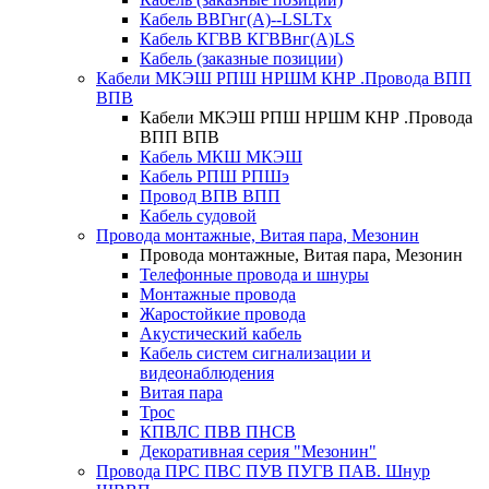
Кабель ВВГнг(А)--LSLTx
Кабель КГВВ КГВВнг(А)LS
Кабель (заказные позиции)
Кабели МКЭШ РПШ НРШМ КНР .Провода ВПП
ВПВ
Кабели МКЭШ РПШ НРШМ КНР .Провода
ВПП ВПВ
Кабель МКШ МКЭШ
Кабель РПШ РПШэ
Провод ВПВ ВПП
Кабель судовой
Провода монтажные, Витая пара, Мезонин
Провода монтажные, Витая пара, Мезонин
Телефонные провода и шнуры
Монтажные провода
Жаростойкие провода
Акустический кабель
Кабель систем сигнализации и
видеонаблюдения
Витая пара
Трос
КПВЛС ПВВ ПНСВ
Декоративная серия "Мезонин"
Провода ПРС ПВС ПУВ ПУГВ ПАВ. Шнур