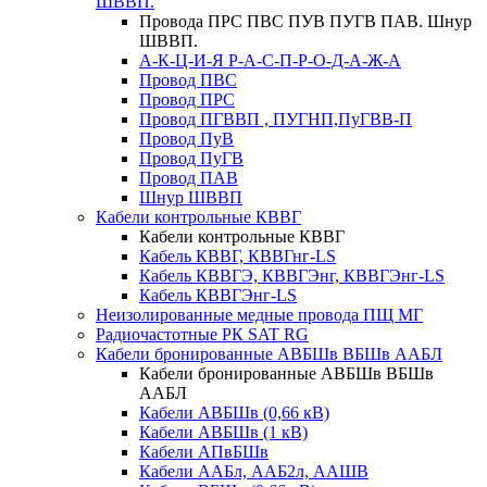
ШВВП.
Провода ПРС ПВС ПУВ ПУГВ ПАВ. Шнур
ШВВП.
А-К-Ц-И-Я Р-А-С-П-Р-О-Д-А-Ж-А
Провод ПВС
Провод ПРС
Провод ПГВВП , ПУГНП,ПуГВВ-П
Провод ПуВ
Провод ПуГВ
Провод ПАВ
Шнур ШВВП
Кабели контрольные КВВГ
Кабели контрольные КВВГ
Кабель КВВГ, КВВГнг-LS
Кабель КВВГЭ, КВВГЭнг, КВВГЭнг-LS
Кабель КВВГЭнг-LS
Неизолированные медные провода ПЩ МГ
Радиочастотные РК SAT RG
Кабели бронированные АВБШв ВБШв ААБЛ
Кабели бронированные АВБШв ВБШв
ААБЛ
Кабели АВБШв (0,66 кВ)
Кабели АВБШв (1 кВ)
Кабели АПвБШв
Кабели ААБл, ААБ2л, ААШВ