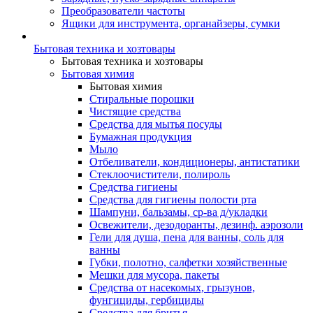
Преобразователи частоты
Ящики для инструмента, органайзеры, сумки
Бытовая техника и хозтовары
Бытовая техника и хозтовары
Бытовая химия
Бытовая химия
Стиральные порошки
Чистящие средства
Средства для мытья посуды
Бумажная продукция
Мыло
Отбеливатели, кондиционеры, антистатики
Стеклоочистители, полироль
Средства гигиены
Средства для гигиены полости рта
Шампуни, бальзамы, ср-ва д/укладки
Освежители, дезодоранты, дезинф. аэрозоли
Гели для душа, пена для ванны, соль для
ванны
Губки, полотно, салфетки хозяйственные
Мешки для мусора, пакеты
Средства от насекомых, грызунов,
фунгициды, гербициды
Средства для бритья