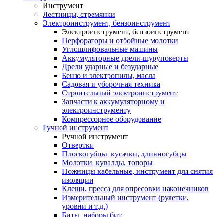
Инструмент
Лестницы, стремянки
Электроинструмент, бензоинструмент
Электроинструмент, бензоинструмент
Перфораторы и отбойные молотки
Углошлифовальные машины
Аккумуляторные дрели-шуруповерты
Дрели ударные и безударные
Бензо и электропилы, масла
Садовая и уборочная техника
Строительный электроинструмент
Запчасти к аккумуляторному и
электроинструменту
Компрессорное оборудование
Ручной инструмент
Ручной инструмент
Отвертки
Плоскогубцы, кусачки, длинногубцы
Молотки, кувалды, топоры
Ножницы кабельные, инструмент для снятия
изоляции
Клещи, пресса для опресовки наконечников
Измерительный инструмент (рулетки,
уровни и т.д.)
Биты, наборы бит