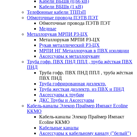
Кабели ВБШв (0,66 кВ)
Кабели ВБШв (1 кВ)
Телефонные кабели ТППэП
Обмоточные провода ПЭТВ ПЭТ
Обмоточные провода ПЭТВ ПЭТ
Медные
Металлорукав МРПИ РЗ-ЦХ
Металлорукав МРПИ РЗ-ЦХ
Рукав металлический Р3-ЦХ
МРПИ НГ Металлорукав в ПВХ изоляции
Аксессуары к металлорукаву
Труба гофр. ПВХ ПНД ППЛ , труба жёсткая ПВХ
ПНД
Труба гофр. ПВХ ПНД ППЛ , труба жёсткая
ПВХ ПНД
Труба гофрированная диэлектр.
Труба жесткая диэлектр. из ПВХ и ПНД
Аксессуары к трубам
ДКС Трубы и Аксессуары
Кабель-каналы Элекор Праймер Импакт Ecoline
ККМО
Кабель-каналы Элекор Праймер Импакт
Ecoline ККМО
Кабельные каналы
Аксессуары к кабельному каналу ("белый")