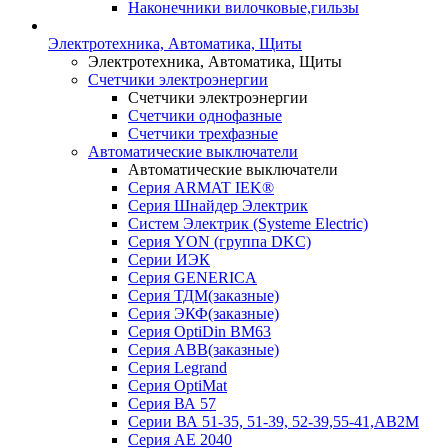
Наконечники вилочковые,гильзы
Электротехника, Автоматика, Щиты
Электротехника, Автоматика, Щиты
Счетчики электроэнергии
Счетчики электроэнергии
Счетчики однофазные
Счетчики трехфазные
Автоматические выключатели
Автоматические выключатели
Серия ARMAT IEK®
Серия Шнайдер Электрик
Систем Электрик (Systeme Electric)
Серия YON (группа DKC)
Серии ИЭК
Серия GENERICA
Серия ТДМ(заказные)
Серия ЭКФ(заказные)
Серия OptiDin BM63
Серия АВВ(заказные)
Серия Legrand
Серия OptiMat
Серия ВА 57
Серии ВА 51-35, 51-39, 52-39,55-41,АВ2М
Серия АЕ 2040