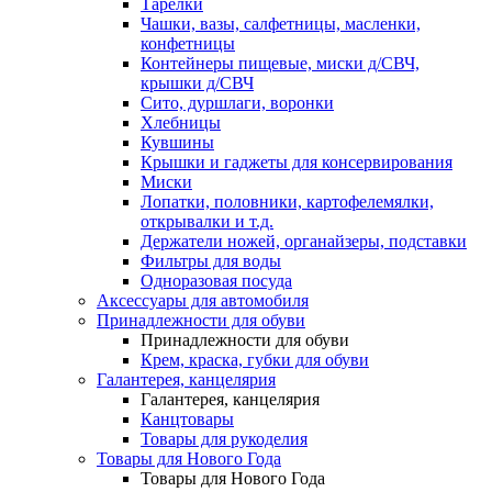
Тарелки
Чашки, вазы, салфетницы, масленки,
конфетницы
Контейнеры пищевые, миски д/СВЧ,
крышки д/СВЧ
Сито, дуршлаги, воронки
Хлебницы
Кувшины
Крышки и гаджеты для консервирования
Миски
Лопатки, половники, картофелемялки,
открывалки и т.д.
Держатели ножей, органайзеры, подставки
Фильтры для воды
Одноразовая посуда
Аксессуары для автомобиля
Принадлежности для обуви
Принадлежности для обуви
Крем, краска, губки для обуви
Галантерея, канцелярия
Галантерея, канцелярия
Канцтовары
Товары для рукоделия
Товары для Нового Года
Товары для Нового Года