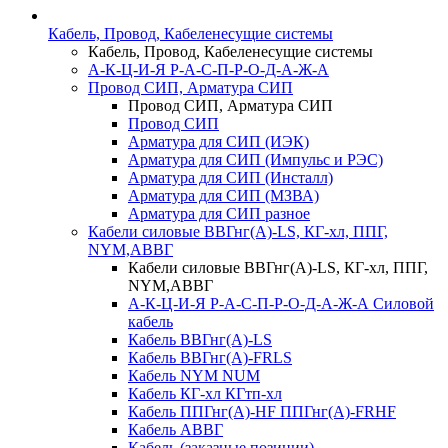
Кабель, Провод, Кабеленесущие системы
Кабель, Провод, Кабеленесущие системы
А-К-Ц-И-Я Р-А-С-П-Р-О-Д-А-Ж-А
Провод СИП, Арматура СИП
Провод СИП, Арматура СИП
Провод СИП
Арматура для СИП (ИЭК)
Арматура для СИП (Импульс и РЭС)
Арматура для СИП (Инсталл)
Арматура для СИП (МЗВА)
Арматура для СИП разное
Кабели силовые ВВГнг(А)-LS, КГ-хл, ППГ,
NYM,АВВГ
Кабели силовые ВВГнг(А)-LS, КГ-хл, ППГ,
NYM,АВВГ
А-К-Ц-И-Я Р-А-С-П-Р-О-Д-А-Ж-А Силовой
кабель
Кабель ВВГнг(А)-LS
Кабель ВВГнг(А)-FRLS
Кабель NYM NUM
Кабель КГ-хл КГтп-хл
Кабель ППГнг(А)-HF ППГнг(А)-FRHF
Кабель АВВГ
Кабель (заказные позиции)