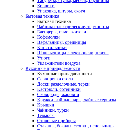
Табуреты, стулья, мебель, обувницы
Коврики
Упаковка, шнуры, скотч
Бытовая техника
Бытовая техника
Чайники электрические, термопоты
Блендеры, измельчители
Кофемолки
Вафельницы, орешницы
Кипятильники
Шашлычницы, электропечи, плиты
Утюги
Увлажнители воздуха
Кухонные принадлежности
Кухонные принадлежности
Сервировка стола
Доски разделочные, терки
Кастрюли, сотейники
Сковороды, жаровни
Кружки, чайные пары, чайные сервизы
Крышки
Чайники, турки
Термосы
Столовые приборы
Стаканы, бокалы, стопки, пепельницы