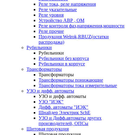
Реле тока, реле напряжения
Реле указательные
Реле уровня
Устройство АВР , ОМ
Реле контроля фаз,напряжения,мощности
Реле прочие
Продукция Welrok,RBUZ(остатки
распродажа)
Рубильники
Рубильники
Рубильники без корпуса
Рубильники в корпусе
Трансформаторы
Трансформаторы
Трансформаторы понижающие
Трансформаторы тока измерительные
УЗО и дифф. автоматы
УЗО и дифф. автоматы
УЗО "ИЭК"
Дифф. автоматы "ИЭК"
Шнайдер Электрик SchE
УЗО и Дифф.автоматы других
производителей, ОПСы
Щитовая продукция
Щитовая продукция