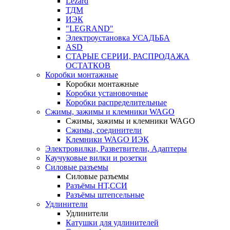
Lezard
ТДМ
ИЭК
"LEGRAND"
Электроустановка УСАДЬБА
ASD
СТАРЫЕ СЕРИИ, РАСПРОДАЖА
ОСТАТКОВ
Коробки монтажные
Коробки монтажные
Коробки установочные
Коробки распределительные
Сжимы, зажимы и клемники WAGO
Сжимы, зажимы и клемники WAGO
Сжимы, соединители
Клемники WAGO ИЭК
Электровилки, Разветвители, Адаптеры
Каучуковые вилки и розетки
Силовые разъемы
Силовые разъемы
Разъёмы НТ,ССИ
Разъёмы штепсельные
Удлинители
Удлинители
Катушки для удлинителей