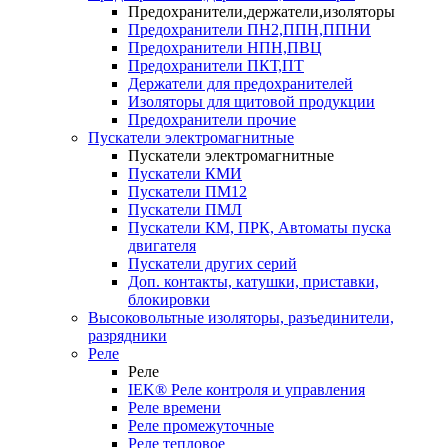
Предохранители,держатели,изоляторы
Предохранители ПН2,ППН,ППНИ
Предохранители НПН,ПВЦ
Предохранители ПКТ,ПТ
Держатели для предохранителей
Изоляторы для щитовой продукции
Предохранители прочие
Пускатели электромагнитные
Пускатели электромагнитные
Пускатели КМИ
Пускатели ПМ12
Пускатели ПМЛ
Пускатели КМ, ПРК, Автоматы пуска
двигателя
Пускатели других серий
Доп. контакты, катушки, приставки,
блокировки
Высоковольтные изоляторы, разъединители,
разрядники
Реле
Реле
IEK® Реле контроля и управления
Реле времени
Реле промежуточные
Реле тепловое