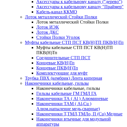
Аксессуары к кабельному каналу ("дерево")
Аксессуары к кабельному каналу "Праймер"
Кабель-канал ККМО
Лоток металлический Стойки Полки
Лоток металлический Стойки Полки
Лоток ИЭК
Лоток ДКС
Стойки Полки Уголок
Муфты кабельные СТП ПСТ КВ(Н)ТП ПКВ(Н)Тп
Муфты кабельные СТП ПСТ КВ(Н)ТП
ПКВ(Н)Тп
Соединительные СТП ПСТ
Концевые КВ(Н)Тп
Концевые ПКВ(Н)Тп
Комплектующие для муфт
Трубка ПВХ (кембрик) Лента киперная
Наконечники кабельные, гильзы
Наконечники кабельные, гильзы
Гильзы кабельные ГМ ГМЛ ГА
Наконечники ТА ( Al ) Алюминевые
Наконечники ТАМ ( Al-Cu )
Алюм.напыление медь,сварные)
Наконечники Т,ТМЛ,ТМЛо, П (Cu) Медные
Наконечники втычные для модульной
аппаратуры