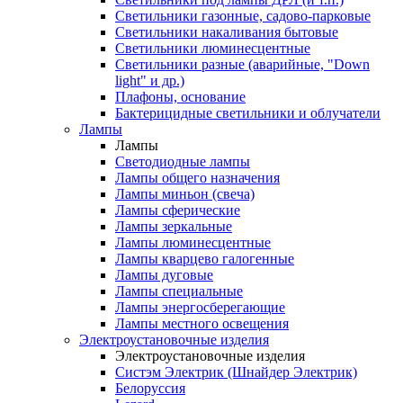
Светильники газонные, садово-парковые
Светильники накаливания бытовые
Светильники люминесцентные
Светильники разные (аварийные, "Down
light" и др.)
Плафоны, основание
Бактерицидные светильники и облучатели
Лампы
Лампы
Светодиодные лампы
Лампы общего назначения
Лампы миньон (свеча)
Лампы сферические
Лампы зеркальные
Лампы люминесцентные
Лампы кварцево галогенные
Лампы дуговые
Лампы специальные
Лампы энергосберегающие
Лампы местного освещения
Электроустановочные изделия
Электроустановочные изделия
Систэм Электрик (Шнайдер Электрик)
Белоруссия