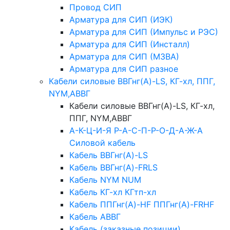
Провод СИП
Арматура для СИП (ИЭК)
Арматура для СИП (Импульс и РЭС)
Арматура для СИП (Инсталл)
Арматура для СИП (МЗВА)
Арматура для СИП разное
Кабели силовые ВВГнг(А)-LS, КГ-хл, ППГ,
NYM,АВВГ
Кабели силовые ВВГнг(А)-LS, КГ-хл,
ППГ, NYM,АВВГ
А-К-Ц-И-Я Р-А-С-П-Р-О-Д-А-Ж-А
Силовой кабель
Кабель ВВГнг(А)-LS
Кабель ВВГнг(А)-FRLS
Кабель NYM NUM
Кабель КГ-хл КГтп-хл
Кабель ППГнг(А)-HF ППГнг(А)-FRHF
Кабель АВВГ
Кабель (заказные позиции)