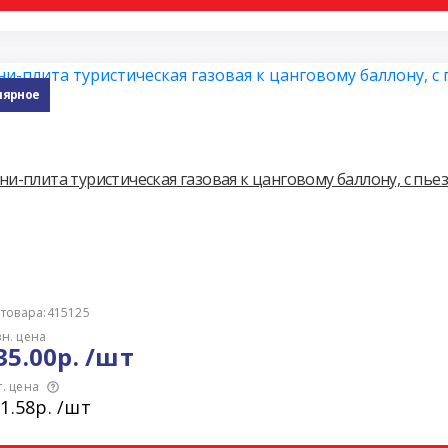
лярное
и-плита туристическая газовая к цанговому баллону, с пье
 товара:415125
н. цена
35.00р. /шт
. цена
1.58р. /шт