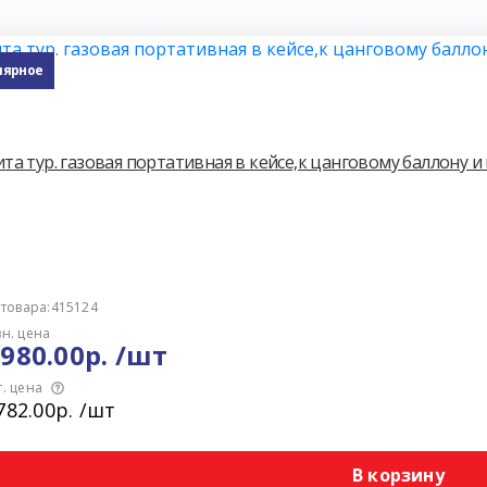
лярное
та тур. газовая портативная в кейсе,к цанговому баллону 
 товара:415124
н. цена
 980.00р. /шт
. цена
782.00р. /шт
В корзину