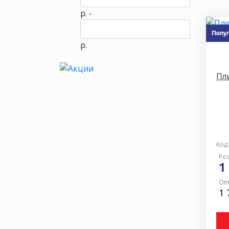
р. -
Попу
р.
Пли
Код
Роз
1
Опт
1 