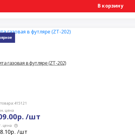
В корзину
лярное
та газовая в футляре (ZT-202)
 товара:415121
н. цена
09.00р. /шт
. цена
8.10р. /шт