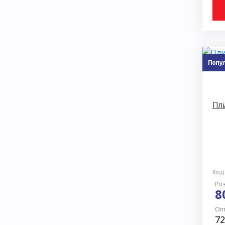
Попу
Пли
Код
Роз
8
Опт
72