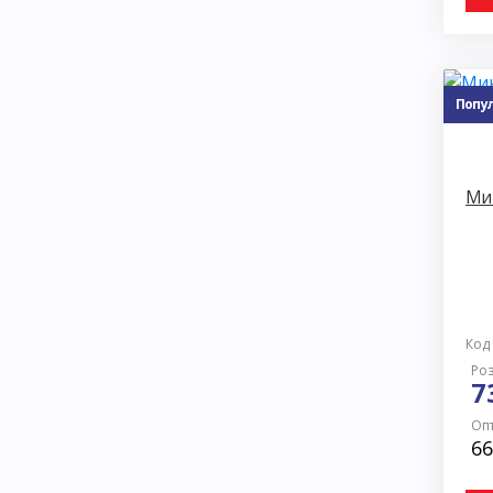
Попу
Мин
Код
Роз
7
Опт
66