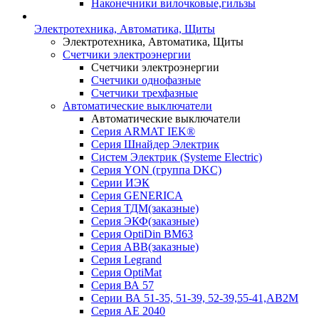
Наконечники вилочковые,гильзы
Электротехника, Автоматика, Щиты
Электротехника, Автоматика, Щиты
Счетчики электроэнергии
Счетчики электроэнергии
Счетчики однофазные
Счетчики трехфазные
Автоматические выключатели
Автоматические выключатели
Серия ARMAT IEK®
Серия Шнайдер Электрик
Систем Электрик (Systeme Electric)
Серия YON (группа DKC)
Серии ИЭК
Серия GENERICA
Серия ТДМ(заказные)
Серия ЭКФ(заказные)
Серия OptiDin BM63
Серия АВВ(заказные)
Серия Legrand
Серия OptiMat
Серия ВА 57
Серии ВА 51-35, 51-39, 52-39,55-41,АВ2М
Серия АЕ 2040