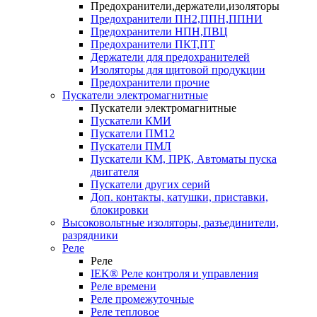
Предохранители,держатели,изоляторы
Предохранители ПН2,ППН,ППНИ
Предохранители НПН,ПВЦ
Предохранители ПКТ,ПТ
Держатели для предохранителей
Изоляторы для щитовой продукции
Предохранители прочие
Пускатели электромагнитные
Пускатели электромагнитные
Пускатели КМИ
Пускатели ПМ12
Пускатели ПМЛ
Пускатели КМ, ПРК, Автоматы пуска
двигателя
Пускатели других серий
Доп. контакты, катушки, приставки,
блокировки
Высоковольтные изоляторы, разъединители,
разрядники
Реле
Реле
IEK® Реле контроля и управления
Реле времени
Реле промежуточные
Реле тепловое