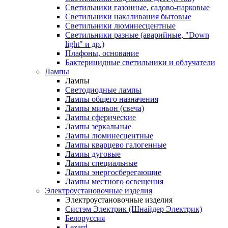
Светильники газонные, садово-парковые
Светильники накаливания бытовые
Светильники люминесцентные
Светильники разные (аварийные, "Down
light" и др.)
Плафоны, основание
Бактерицидные светильники и облучатели
Лампы
Лампы
Светодиодные лампы
Лампы общего назначения
Лампы миньон (свеча)
Лампы сферические
Лампы зеркальные
Лампы люминесцентные
Лампы кварцево галогенные
Лампы дуговые
Лампы специальные
Лампы энергосберегающие
Лампы местного освещения
Электроустановочные изделия
Электроустановочные изделия
Систэм Электрик (Шнайдер Электрик)
Белоруссия
Lezard