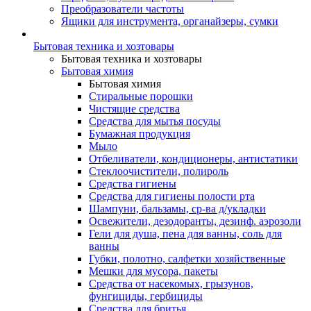
Преобразователи частоты
Ящики для инструмента, органайзеры, сумки
Бытовая техника и хозтовары
Бытовая техника и хозтовары
Бытовая химия
Бытовая химия
Стиральные порошки
Чистящие средства
Средства для мытья посуды
Бумажная продукция
Мыло
Отбеливатели, кондиционеры, антистатики
Стеклоочистители, полироль
Средства гигиены
Средства для гигиены полости рта
Шампуни, бальзамы, ср-ва д/укладки
Освежители, дезодоранты, дезинф. аэрозоли
Гели для душа, пена для ванны, соль для
ванны
Губки, полотно, салфетки хозяйственные
Мешки для мусора, пакеты
Средства от насекомых, грызунов,
фунгициды, гербициды
Средства для бритья