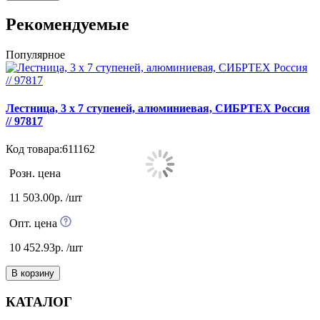
Рекомендуемые
Популярное
К
Лестница, 3 х 7 ступеней, алюминиевая, СИБРТЕХ Pоссия
// 97817
К
Код товара:611162
Розн. цена
11 503.00р. /шт
Опт. цена
10 452.93р. /шт
В корзину
КАТАЛОГ