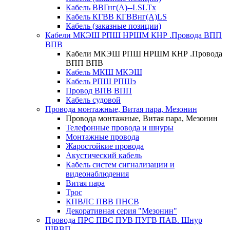
Кабель ВВГнг(А)--LSLTx
Кабель КГВВ КГВВнг(А)LS
Кабель (заказные позиции)
Кабели МКЭШ РПШ НРШМ КНР .Провода ВПП
ВПВ
Кабели МКЭШ РПШ НРШМ КНР .Провода
ВПП ВПВ
Кабель МКШ МКЭШ
Кабель РПШ РПШэ
Провод ВПВ ВПП
Кабель судовой
Провода монтажные, Витая пара, Мезонин
Провода монтажные, Витая пара, Мезонин
Телефонные провода и шнуры
Монтажные провода
Жаростойкие провода
Акустический кабель
Кабель систем сигнализации и
видеонаблюдения
Витая пара
Трос
КПВЛС ПВВ ПНСВ
Декоративная серия "Мезонин"
Провода ПРС ПВС ПУВ ПУГВ ПАВ. Шнур
ШВВП.