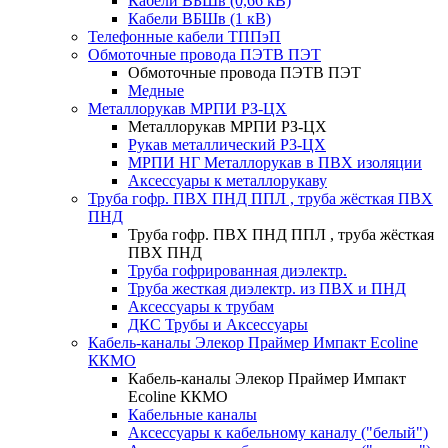
Кабели ВБШв (0,66 кВ)
Кабели ВБШв (1 кВ)
Телефонные кабели ТППэП
Обмоточные провода ПЭТВ ПЭТ
Обмоточные провода ПЭТВ ПЭТ
Медные
Металлорукав МРПИ РЗ-ЦХ
Металлорукав МРПИ РЗ-ЦХ
Рукав металлический Р3-ЦХ
МРПИ НГ Металлорукав в ПВХ изоляции
Аксессуары к металлорукаву
Труба гофр. ПВХ ПНД ППЛ , труба жёсткая ПВХ
ПНД
Труба гофр. ПВХ ПНД ППЛ , труба жёсткая
ПВХ ПНД
Труба гофрированная диэлектр.
Труба жесткая диэлектр. из ПВХ и ПНД
Аксессуары к трубам
ДКС Трубы и Аксессуары
Кабель-каналы Элекор Праймер Импакт Ecoline
ККМО
Кабель-каналы Элекор Праймер Импакт
Ecoline ККМО
Кабельные каналы
Аксессуары к кабельному каналу ("белый")