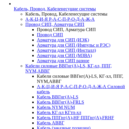
Кабель, Провод, Кабеленесущие системы
Кабель, Провод, Кабеленесущие системы
А-К-Ц-И-Я Р-А-С-П-Р-О-Д-А-Ж-А
Провод СИП, Арматура СИП
Провод СИП, Арматура СИП
Провод СИП
Арматура для СИП (ИЭК)
Арматура для СИП (Импульс и РЭС)
Арматура для СИП (Инсталл)
Арматура для СИП (МЗВА)
Арматура для СИП разное
Кабели силовые ВВГнг(А)-LS, КГ-хл, ППГ,
NYM,АВВГ
Кабели силовые ВВГнг(А)-LS, КГ-хл, ППГ,
NYM,АВВГ
А-К-Ц-И-Я Р-А-С-П-Р-О-Д-А-Ж-А Силовой
кабель
Кабель ВВГнг(А)-LS
Кабель ВВГнг(А)-FRLS
Кабель NYM NUM
Кабель КГ-хл КГтп-хл
Кабель ППГнг(А)-HF ППГнг(А)-FRHF
Кабель АВВГ
Кабель (заказные позиции)