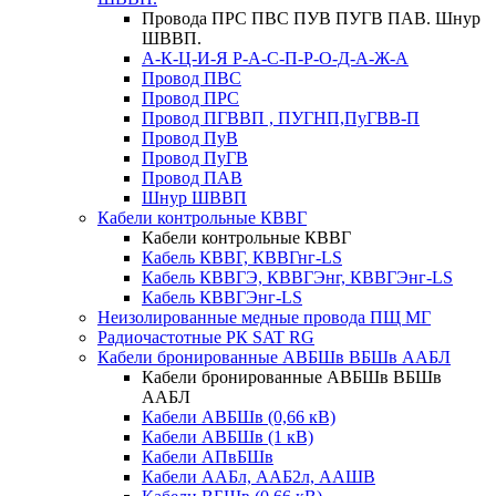
Провода ПРС ПВС ПУВ ПУГВ ПАВ. Шнур
ШВВП.
А-К-Ц-И-Я Р-А-С-П-Р-О-Д-А-Ж-А
Провод ПВС
Провод ПРС
Провод ПГВВП , ПУГНП,ПуГВВ-П
Провод ПуВ
Провод ПуГВ
Провод ПАВ
Шнур ШВВП
Кабели контрольные КВВГ
Кабели контрольные КВВГ
Кабель КВВГ, КВВГнг-LS
Кабель КВВГЭ, КВВГЭнг, КВВГЭнг-LS
Кабель КВВГЭнг-LS
Неизолированные медные провода ПЩ МГ
Радиочастотные РК SAT RG
Кабели бронированные АВБШв ВБШв ААБЛ
Кабели бронированные АВБШв ВБШв
ААБЛ
Кабели АВБШв (0,66 кВ)
Кабели АВБШв (1 кВ)
Кабели АПвБШв
Кабели ААБл, ААБ2л, ААШВ