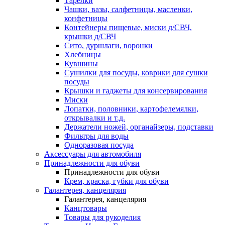
Тарелки
Чашки, вазы, салфетницы, масленки,
конфетницы
Контейнеры пищевые, миски д/СВЧ,
крышки д/СВЧ
Сито, дуршлаги, воронки
Хлебницы
Кувшины
Сушилки для посуды, коврики для сушки
посуды
Крышки и гаджеты для консервирования
Миски
Лопатки, половники, картофелемялки,
открывалки и т.д.
Держатели ножей, органайзеры, подставки
Фильтры для воды
Одноразовая посуда
Аксессуары для автомобиля
Принадлежности для обуви
Принадлежности для обуви
Крем, краска, губки для обуви
Галантерея, канцелярия
Галантерея, канцелярия
Канцтовары
Товары для рукоделия