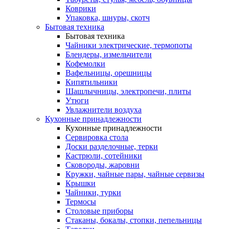
Коврики
Упаковка, шнуры, скотч
Бытовая техника
Бытовая техника
Чайники электрические, термопоты
Блендеры, измельчители
Кофемолки
Вафельницы, орешницы
Кипятильники
Шашлычницы, электропечи, плиты
Утюги
Увлажнители воздуха
Кухонные принадлежности
Кухонные принадлежности
Сервировка стола
Доски разделочные, терки
Кастрюли, сотейники
Сковороды, жаровни
Кружки, чайные пары, чайные сервизы
Крышки
Чайники, турки
Термосы
Столовые приборы
Стаканы, бокалы, стопки, пепельницы