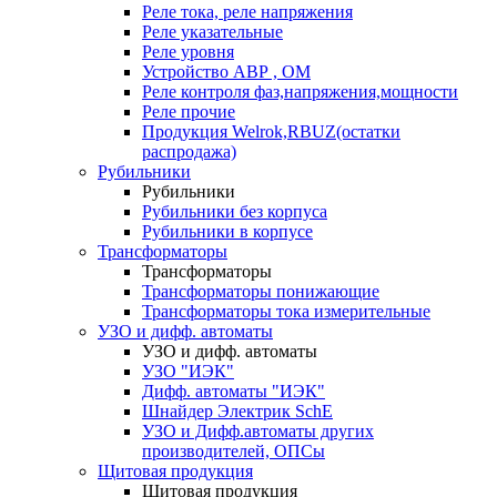
Реле тока, реле напряжения
Реле указательные
Реле уровня
Устройство АВР , ОМ
Реле контроля фаз,напряжения,мощности
Реле прочие
Продукция Welrok,RBUZ(остатки
распродажа)
Рубильники
Рубильники
Рубильники без корпуса
Рубильники в корпусе
Трансформаторы
Трансформаторы
Трансформаторы понижающие
Трансформаторы тока измерительные
УЗО и дифф. автоматы
УЗО и дифф. автоматы
УЗО "ИЭК"
Дифф. автоматы "ИЭК"
Шнайдер Электрик SchE
УЗО и Дифф.автоматы других
производителей, ОПСы
Щитовая продукция
Щитовая продукция