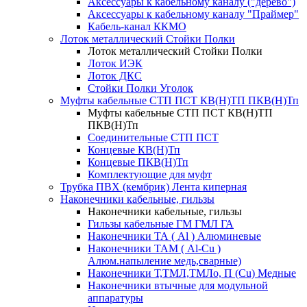
Аксессуары к кабельному каналу ("дерево")
Аксессуары к кабельному каналу "Праймер"
Кабель-канал ККМО
Лоток металлический Стойки Полки
Лоток металлический Стойки Полки
Лоток ИЭК
Лоток ДКС
Стойки Полки Уголок
Муфты кабельные СТП ПСТ КВ(Н)ТП ПКВ(Н)Тп
Муфты кабельные СТП ПСТ КВ(Н)ТП
ПКВ(Н)Тп
Соединительные СТП ПСТ
Концевые КВ(Н)Тп
Концевые ПКВ(Н)Тп
Комплектующие для муфт
Трубка ПВХ (кембрик) Лента киперная
Наконечники кабельные, гильзы
Наконечники кабельные, гильзы
Гильзы кабельные ГМ ГМЛ ГА
Наконечники ТА ( Al ) Алюминевые
Наконечники ТАМ ( Al-Cu )
Алюм.напыление медь,сварные)
Наконечники Т,ТМЛ,ТМЛо, П (Cu) Медные
Наконечники втычные для модульной
аппаратуры