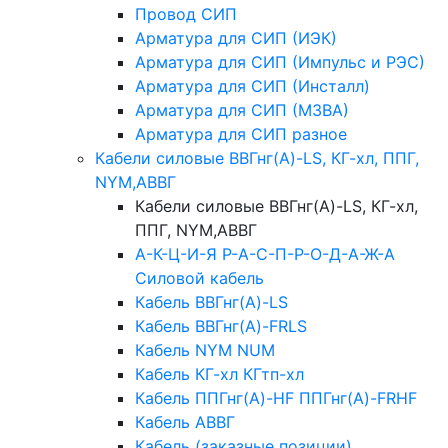
Провод СИП
Арматура для СИП (ИЭК)
Арматура для СИП (Импульс и РЭС)
Арматура для СИП (Инсталл)
Арматура для СИП (МЗВА)
Арматура для СИП разное
Кабели силовые ВВГнг(А)-LS, КГ-хл, ППГ,
NYM,АВВГ
Кабели силовые ВВГнг(А)-LS, КГ-хл,
ППГ, NYM,АВВГ
А-К-Ц-И-Я Р-А-С-П-Р-О-Д-А-Ж-А
Силовой кабель
Кабель ВВГнг(А)-LS
Кабель ВВГнг(А)-FRLS
Кабель NYM NUM
Кабель КГ-хл КГтп-хл
Кабель ППГнг(А)-HF ППГнг(А)-FRHF
Кабель АВВГ
Кабель (заказные позиции)