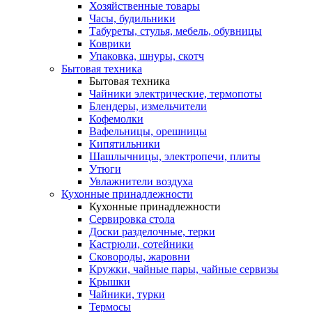
Хозяйственные товары
Часы, будильники
Табуреты, стулья, мебель, обувницы
Коврики
Упаковка, шнуры, скотч
Бытовая техника
Бытовая техника
Чайники электрические, термопоты
Блендеры, измельчители
Кофемолки
Вафельницы, орешницы
Кипятильники
Шашлычницы, электропечи, плиты
Утюги
Увлажнители воздуха
Кухонные принадлежности
Кухонные принадлежности
Сервировка стола
Доски разделочные, терки
Кастрюли, сотейники
Сковороды, жаровни
Кружки, чайные пары, чайные сервизы
Крышки
Чайники, турки
Термосы