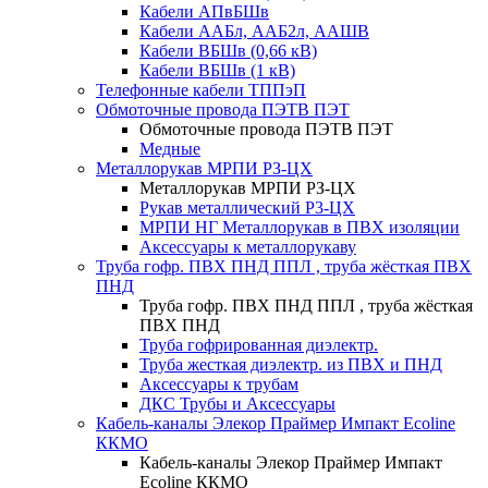
Кабели АПвБШв
Кабели ААБл, ААБ2л, ААШВ
Кабели ВБШв (0,66 кВ)
Кабели ВБШв (1 кВ)
Телефонные кабели ТППэП
Обмоточные провода ПЭТВ ПЭТ
Обмоточные провода ПЭТВ ПЭТ
Медные
Металлорукав МРПИ РЗ-ЦХ
Металлорукав МРПИ РЗ-ЦХ
Рукав металлический Р3-ЦХ
МРПИ НГ Металлорукав в ПВХ изоляции
Аксессуары к металлорукаву
Труба гофр. ПВХ ПНД ППЛ , труба жёсткая ПВХ
ПНД
Труба гофр. ПВХ ПНД ППЛ , труба жёсткая
ПВХ ПНД
Труба гофрированная диэлектр.
Труба жесткая диэлектр. из ПВХ и ПНД
Аксессуары к трубам
ДКС Трубы и Аксессуары
Кабель-каналы Элекор Праймер Импакт Ecoline
ККМО
Кабель-каналы Элекор Праймер Импакт
Ecoline ККМО