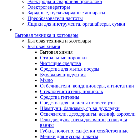
Электроды и сварочная проволока
Электрогенераторы
Зарядные, пуско-зарядные аппараты
Преобразователи частоты
Ящики для инструмента, органайзеры, сумки
Бытовая техника и хозтовары
Бытовая техника и хозтовары
Бытовая химия
Бытовая химия
Стиральные порошки
Чистящие средства
Средства для мытья посуды
Бумажная продукция
Мыло
Отбеливатели, кондиционеры, антистатики
Стеклоочистители, полироль
Средства гигиены
Средства для гигиены полости рта
Шампуни, бальзамы, ср-ва д/укладки
Освежители, дезодоранты, дезинф. аэрозоли
Гели для душа, пена для ванны, соль для
ванны
Губки, полотно, салфетки хозяйственные
Мешки для мусора, пакеты