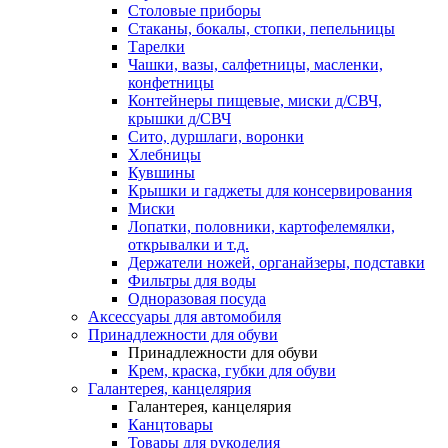
Столовые приборы
Стаканы, бокалы, стопки, пепельницы
Тарелки
Чашки, вазы, салфетницы, масленки,
конфетницы
Контейнеры пищевые, миски д/СВЧ,
крышки д/СВЧ
Сито, дуршлаги, воронки
Хлебницы
Кувшины
Крышки и гаджеты для консервирования
Миски
Лопатки, половники, картофелемялки,
открывалки и т.д.
Держатели ножей, органайзеры, подставки
Фильтры для воды
Одноразовая посуда
Аксессуары для автомобиля
Принадлежности для обуви
Принадлежности для обуви
Крем, краска, губки для обуви
Галантерея, канцелярия
Галантерея, канцелярия
Канцтовары
Товары для рукоделия