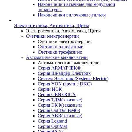
Наконечники втычные для модульной
аппаратуры
Наконечники вилочковые,гильзы
Электротехника, Автоматика, Щиты
Электротехника, Автоматика, Щиты
Счетчики электроэнергии
Счетчики электроэнергии
Счетчики однофазные
Счетчики трехфазные
Автоматические выключатели
Автоматические выключатели
Серия ARMAT IEK®
Серия Шнайдер Электрик
Систем Электрик (Systeme Electric)
Серия YON (группа DKC)
Серии ИЭК
Серия GENERICA
Серия ТДМ(заказные)
Серия ЭКФ(заказные)
Серия OptiDin BM63
Серия АВВ(заказные)
Серия Legrand
Серия OptiMat
Серия ВА 57