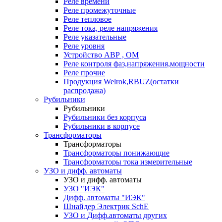
Реле времени
Реле промежуточные
Реле тепловое
Реле тока, реле напряжения
Реле указательные
Реле уровня
Устройство АВР , ОМ
Реле контроля фаз,напряжения,мощности
Реле прочие
Продукция Welrok,RBUZ(остатки
распродажа)
Рубильники
Рубильники
Рубильники без корпуса
Рубильники в корпусе
Трансформаторы
Трансформаторы
Трансформаторы понижающие
Трансформаторы тока измерительные
УЗО и дифф. автоматы
УЗО и дифф. автоматы
УЗО "ИЭК"
Дифф. автоматы "ИЭК"
Шнайдер Электрик SchE
УЗО и Дифф.автоматы других