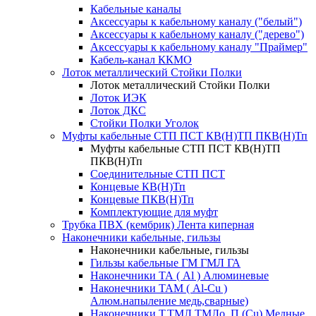
Кабельные каналы
Аксессуары к кабельному каналу ("белый")
Аксессуары к кабельному каналу ("дерево")
Аксессуары к кабельному каналу "Праймер"
Кабель-канал ККМО
Лоток металлический Стойки Полки
Лоток металлический Стойки Полки
Лоток ИЭК
Лоток ДКС
Стойки Полки Уголок
Муфты кабельные СТП ПСТ КВ(Н)ТП ПКВ(Н)Тп
Муфты кабельные СТП ПСТ КВ(Н)ТП
ПКВ(Н)Тп
Соединительные СТП ПСТ
Концевые КВ(Н)Тп
Концевые ПКВ(Н)Тп
Комплектующие для муфт
Трубка ПВХ (кембрик) Лента киперная
Наконечники кабельные, гильзы
Наконечники кабельные, гильзы
Гильзы кабельные ГМ ГМЛ ГА
Наконечники ТА ( Al ) Алюминевые
Наконечники ТАМ ( Al-Cu )
Алюм.напыление медь,сварные)
Наконечники Т,ТМЛ,ТМЛо, П (Cu) Медные