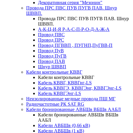
Декоративная серия "Мезонин"
Провода ПРС ПВС ПУВ ПУГВ ПАВ. Шнур
ШВВП.
Провода ПРС ПВС ПУВ ПУГВ ПАВ. Шнур
ШВВП.
А-К-Ц-И-Я Р-А-С-П-Р-О-Д-А-Ж-А
Провод ПВС
Провод ПРС
Провод ПГВВП , ПУГНП,ПуГВВ-П
Провод ПуВ
Провод ПуГВ
Провод ПАВ
Шнур ШВВП
Кабели контрольные КВВГ
Кабели контрольные КВВГ
Кабель КВВГ, КВВГнг-LS
Кабель КВВГЭ, КВВГЭнг, КВВГЭнг-LS
Кабель КВВГЭнг-LS
Неизолированные медные провода ПЩ МГ
Радиочастотные РК SAT RG
Кабели бронированные АВБШв ВБШв ААБЛ
Кабели бронированные АВБШв ВБШв
ААБЛ
Кабели АВБШв (0,66 кВ)
Кабели АВБШв (1 кВ)