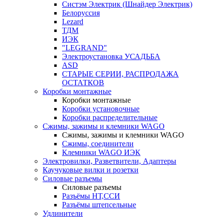
Систэм Электрик (Шнайдер Электрик)
Белоруссия
Lezard
ТДМ
ИЭК
"LEGRAND"
Электроустановка УСАДЬБА
ASD
СТАРЫЕ СЕРИИ, РАСПРОДАЖА
ОСТАТКОВ
Коробки монтажные
Коробки монтажные
Коробки установочные
Коробки распределительные
Сжимы, зажимы и клемники WAGO
Сжимы, зажимы и клемники WAGO
Сжимы, соединители
Клемники WAGO ИЭК
Электровилки, Разветвители, Адаптеры
Каучуковые вилки и розетки
Силовые разъемы
Силовые разъемы
Разъёмы НТ,ССИ
Разъёмы штепсельные
Удлинители