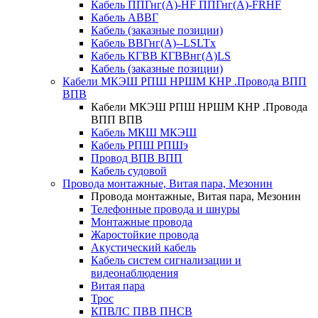
Кабель ППГнг(А)-HF ППГнг(А)-FRHF
Кабель АВВГ
Кабель (заказные позиции)
Кабель ВВГнг(А)--LSLTx
Кабель КГВВ КГВВнг(А)LS
Кабель (заказные позиции)
Кабели МКЭШ РПШ НРШМ КНР .Провода ВПП
ВПВ
Кабели МКЭШ РПШ НРШМ КНР .Провода
ВПП ВПВ
Кабель МКШ МКЭШ
Кабель РПШ РПШэ
Провод ВПВ ВПП
Кабель судовой
Провода монтажные, Витая пара, Мезонин
Провода монтажные, Витая пара, Мезонин
Телефонные провода и шнуры
Монтажные провода
Жаростойкие провода
Акустический кабель
Кабель систем сигнализации и
видеонаблюдения
Витая пара
Трос
КПВЛС ПВВ ПНСВ