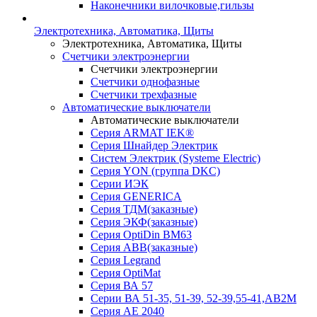
Наконечники вилочковые,гильзы
Электротехника, Автоматика, Щиты
Электротехника, Автоматика, Щиты
Счетчики электроэнергии
Счетчики электроэнергии
Счетчики однофазные
Счетчики трехфазные
Автоматические выключатели
Автоматические выключатели
Серия ARMAT IEK®
Серия Шнайдер Электрик
Систем Электрик (Systeme Electric)
Серия YON (группа DKC)
Серии ИЭК
Серия GENERICA
Серия ТДМ(заказные)
Серия ЭКФ(заказные)
Серия OptiDin BM63
Серия АВВ(заказные)
Серия Legrand
Серия OptiMat
Серия ВА 57
Серии ВА 51-35, 51-39, 52-39,55-41,АВ2М
Серия АЕ 2040