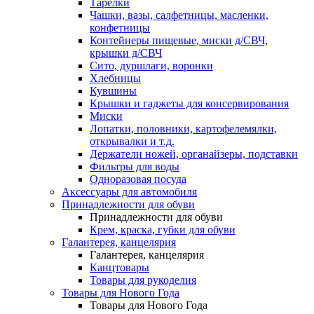
Тарелки
Чашки, вазы, салфетницы, масленки,
конфетницы
Контейнеры пищевые, миски д/СВЧ,
крышки д/СВЧ
Сито, дуршлаги, воронки
Хлебницы
Кувшины
Крышки и гаджеты для консервирования
Миски
Лопатки, половники, картофелемялки,
открывалки и т.д.
Держатели ножей, органайзеры, подставки
Фильтры для воды
Одноразовая посуда
Аксессуары для автомобиля
Принадлежности для обуви
Принадлежности для обуви
Крем, краска, губки для обуви
Галантерея, канцелярия
Галантерея, канцелярия
Канцтовары
Товары для рукоделия
Товары для Нового Года
Товары для Нового Года