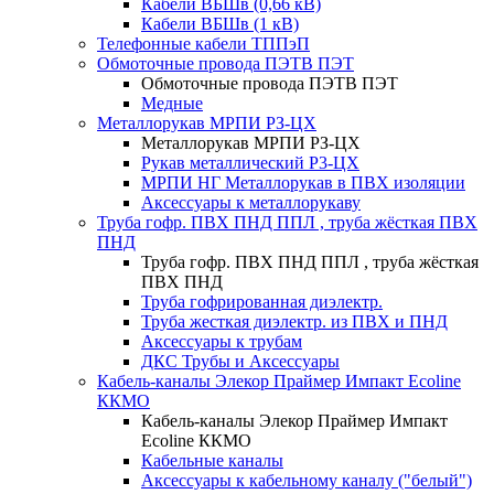
Кабели ВБШв (0,66 кВ)
Кабели ВБШв (1 кВ)
Телефонные кабели ТППэП
Обмоточные провода ПЭТВ ПЭТ
Обмоточные провода ПЭТВ ПЭТ
Медные
Металлорукав МРПИ РЗ-ЦХ
Металлорукав МРПИ РЗ-ЦХ
Рукав металлический Р3-ЦХ
МРПИ НГ Металлорукав в ПВХ изоляции
Аксессуары к металлорукаву
Труба гофр. ПВХ ПНД ППЛ , труба жёсткая ПВХ
ПНД
Труба гофр. ПВХ ПНД ППЛ , труба жёсткая
ПВХ ПНД
Труба гофрированная диэлектр.
Труба жесткая диэлектр. из ПВХ и ПНД
Аксессуары к трубам
ДКС Трубы и Аксессуары
Кабель-каналы Элекор Праймер Импакт Ecoline
ККМО
Кабель-каналы Элекор Праймер Импакт
Ecoline ККМО
Кабельные каналы
Аксессуары к кабельному каналу ("белый")