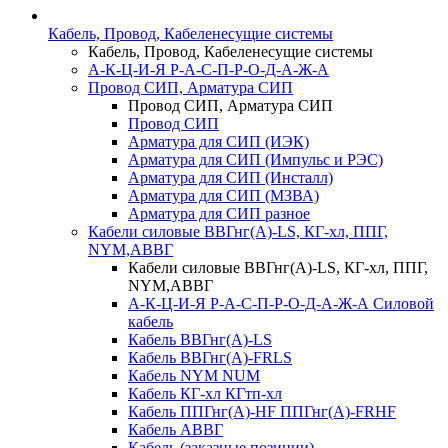
Кабель, Провод, Кабеленесущие системы
Кабель, Провод, Кабеленесущие системы
А-К-Ц-И-Я Р-А-С-П-Р-О-Д-А-Ж-А
Провод СИП, Арматура СИП
Провод СИП, Арматура СИП
Провод СИП
Арматура для СИП (ИЭК)
Арматура для СИП (Импульс и РЭС)
Арматура для СИП (Инсталл)
Арматура для СИП (МЗВА)
Арматура для СИП разное
Кабели силовые ВВГнг(А)-LS, КГ-хл, ППГ,
NYM,АВВГ
Кабели силовые ВВГнг(А)-LS, КГ-хл, ППГ,
NYM,АВВГ
А-К-Ц-И-Я Р-А-С-П-Р-О-Д-А-Ж-А Силовой
кабель
Кабель ВВГнг(А)-LS
Кабель ВВГнг(А)-FRLS
Кабель NYM NUM
Кабель КГ-хл КГтп-хл
Кабель ППГнг(А)-HF ППГнг(А)-FRHF
Кабель АВВГ
Кабель (заказные позиции)