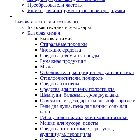
Преобразователи частоты
Ящики для инструмента, органайзеры, сумки
Бытовая техника и хозтовары
Бытовая техника и хозтовары
Бытовая химия
Бытовая химия
Стиральные порошки
Чистящие средства
Средства для мытья посуды
Бумажная продукция
Мыло
Отбеливатели, кондиционеры, антистатики
Стеклоочистители, полироль
Средства гигиены
Средства для гигиены полости рта
Шампуни, бальзамы, ср-ва д/укладки
Освежители, дезодоранты, дезинф. аэрозоли
Гели для душа, пена для ванны, соль для
ванны
Губки, полотно, салфетки хозяйственные
Мешки для мусора, пакеты
Средства от насекомых, грызунов,
фунгициды, гербициды
Средства для бритья