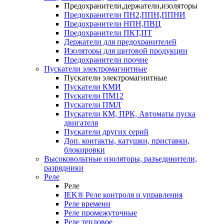
Предохранители,держатели,изоляторы
Предохранители ПН2,ППН,ППНИ
Предохранители НПН,ПВЦ
Предохранители ПКТ,ПТ
Держатели для предохранителей
Изоляторы для щитовой продукции
Предохранители прочие
Пускатели электромагнитные
Пускатели электромагнитные
Пускатели КМИ
Пускатели ПМ12
Пускатели ПМЛ
Пускатели КМ, ПРК, Автоматы пуска
двигателя
Пускатели других серий
Доп. контакты, катушки, приставки,
блокировки
Высоковольтные изоляторы, разъединители,
разрядники
Реле
Реле
IEK® Реле контроля и управления
Реле времени
Реле промежуточные
Реле тепловое