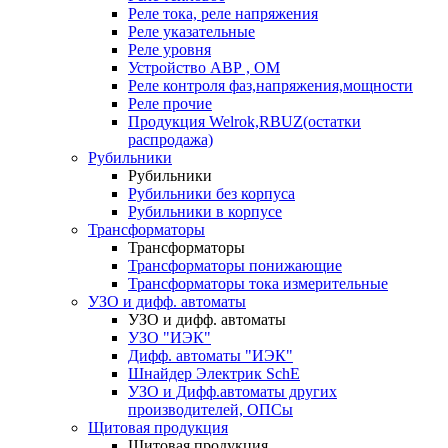
Реле тока, реле напряжения
Реле указательные
Реле уровня
Устройство АВР , ОМ
Реле контроля фаз,напряжения,мощности
Реле прочие
Продукция Welrok,RBUZ(остатки
распродажа)
Рубильники
Рубильники
Рубильники без корпуса
Рубильники в корпусе
Трансформаторы
Трансформаторы
Трансформаторы понижающие
Трансформаторы тока измерительные
УЗО и дифф. автоматы
УЗО и дифф. автоматы
УЗО "ИЭК"
Дифф. автоматы "ИЭК"
Шнайдер Электрик SchE
УЗО и Дифф.автоматы других
производителей, ОПСы
Щитовая продукция
Щитовая продукция