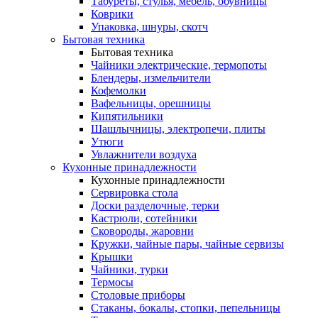
Табуреты, стулья, мебель, обувницы
Коврики
Упаковка, шнуры, скотч
Бытовая техника
Бытовая техника
Чайники электрические, термопоты
Блендеры, измельчители
Кофемолки
Вафельницы, орешницы
Кипятильники
Шашлычницы, электропечи, плиты
Утюги
Увлажнители воздуха
Кухонные принадлежности
Кухонные принадлежности
Сервировка стола
Доски разделочные, терки
Кастрюли, сотейники
Сковороды, жаровни
Кружки, чайные пары, чайные сервизы
Крышки
Чайники, турки
Термосы
Столовые приборы
Стаканы, бокалы, стопки, пепельницы