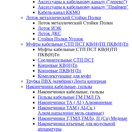
Аксессуары к кабельному каналу ("дерево")
Аксессуары к кабельному каналу "Праймер"
Кабель-канал ККМО
Лоток металлический Стойки Полки
Лоток металлический Стойки Полки
Лоток ИЭК
Лоток ДКС
Стойки Полки Уголок
Муфты кабельные СТП ПСТ КВ(Н)ТП ПКВ(Н)Тп
Муфты кабельные СТП ПСТ КВ(Н)ТП
ПКВ(Н)Тп
Соединительные СТП ПСТ
Концевые КВ(Н)Тп
Концевые ПКВ(Н)Тп
Комплектующие для муфт
Трубка ПВХ (кембрик) Лента киперная
Наконечники кабельные, гильзы
Наконечники кабельные, гильзы
Гильзы кабельные ГМ ГМЛ ГА
Наконечники ТА ( Al ) Алюминевые
Наконечники ТАМ ( Al-Cu )
Алюм.напыление медь,сварные)
Наконечники Т,ТМЛ,ТМЛо, П (Cu) Медные
Наконечники втычные для модульной
аппаратуры