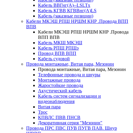
Кабель ВВГнг(А)--LSLTx
Кабель КГВВ КГВВнг(А)LS
Кабель (заказные позиции)
Кабели МКЭШ РПШ НРШМ КНР .Провода ВПП
ВПВ
Кабели МКЭШ РПШ НРШМ КНР .Провода
ВПП ВПВ
Кабель МКШ МКЭШ
Кабель РПШ РПШэ
Провод ВПВ ВПП
Кабель судовой
Провода монтажные, Витая пара, Мезонин
Провода монтажные, Витая пара, Мезонин
Телефонные провода и шнуры
Монтажные провода
Жаростойкие провода
Акустический кабель
Кабель систем сигнализации и
видеонаблюдения
Витая пара
Трос
КПВЛС ПВВ ПНСВ
Декоративная серия "Мезонин"
Провода ПРС ПВС ПУВ ПУГВ ПАВ. Шнур