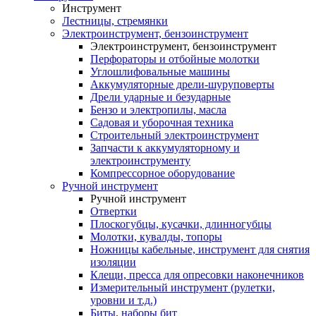
Инструмент
Лестницы, стремянки
Электроинструмент, бензоинструмент
Электроинструмент, бензоинструмент
Перфораторы и отбойные молотки
Углошлифовальные машины
Аккумуляторные дрели-шуруповерты
Дрели ударные и безударные
Бензо и электропилы, масла
Садовая и уборочная техника
Строительный электроинструмент
Запчасти к аккумуляторному и
электроинструменту
Компрессорное оборудование
Ручной инструмент
Ручной инструмент
Отвертки
Плоскогубцы, кусачки, длинногубцы
Молотки, кувалды, топоры
Ножницы кабельные, инструмент для снятия
изоляции
Клещи, пресса для опресовки наконечников
Измерительный инструмент (рулетки,
уровни и т.д.)
Биты, наборы бит