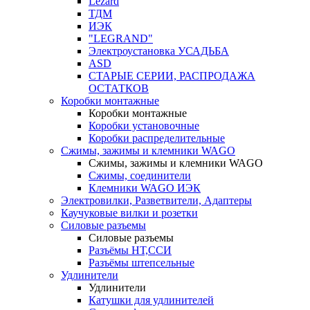
Lezard
ТДМ
ИЭК
"LEGRAND"
Электроустановка УСАДЬБА
ASD
СТАРЫЕ СЕРИИ, РАСПРОДАЖА
ОСТАТКОВ
Коробки монтажные
Коробки монтажные
Коробки установочные
Коробки распределительные
Сжимы, зажимы и клемники WAGO
Сжимы, зажимы и клемники WAGO
Сжимы, соединители
Клемники WAGO ИЭК
Электровилки, Разветвители, Адаптеры
Каучуковые вилки и розетки
Силовые разъемы
Силовые разъемы
Разъёмы НТ,ССИ
Разъёмы штепсельные
Удлинители
Удлинители
Катушки для удлинителей