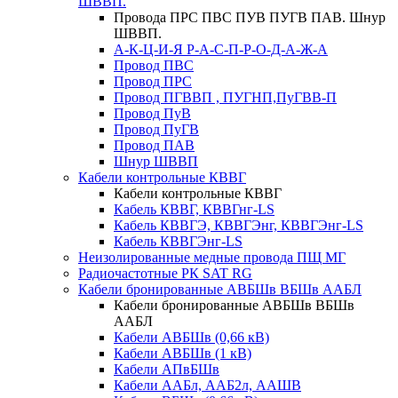
ШВВП.
Провода ПРС ПВС ПУВ ПУГВ ПАВ. Шнур
ШВВП.
А-К-Ц-И-Я Р-А-С-П-Р-О-Д-А-Ж-А
Провод ПВС
Провод ПРС
Провод ПГВВП , ПУГНП,ПуГВВ-П
Провод ПуВ
Провод ПуГВ
Провод ПАВ
Шнур ШВВП
Кабели контрольные КВВГ
Кабели контрольные КВВГ
Кабель КВВГ, КВВГнг-LS
Кабель КВВГЭ, КВВГЭнг, КВВГЭнг-LS
Кабель КВВГЭнг-LS
Неизолированные медные провода ПЩ МГ
Радиочастотные РК SAT RG
Кабели бронированные АВБШв ВБШв ААБЛ
Кабели бронированные АВБШв ВБШв
ААБЛ
Кабели АВБШв (0,66 кВ)
Кабели АВБШв (1 кВ)
Кабели АПвБШв
Кабели ААБл, ААБ2л, ААШВ