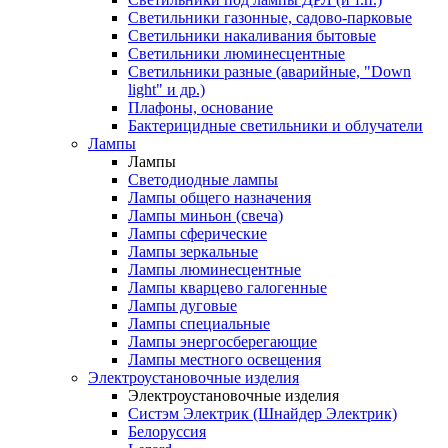
Светильники газонные, садово-парковые
Светильники накаливания бытовые
Светильники люминесцентные
Светильники разные (аварийные, "Down
light" и др.)
Плафоны, основание
Бактерицидные светильники и облучатели
Лампы
Лампы
Светодиодные лампы
Лампы общего назначения
Лампы миньон (свеча)
Лампы сферические
Лампы зеркальные
Лампы люминесцентные
Лампы кварцево галогенные
Лампы дуговые
Лампы специальные
Лампы энергосберегающие
Лампы местного освещения
Электроустановочные изделия
Электроустановочные изделия
Систэм Электрик (Шнайдер Электрик)
Белоруссия