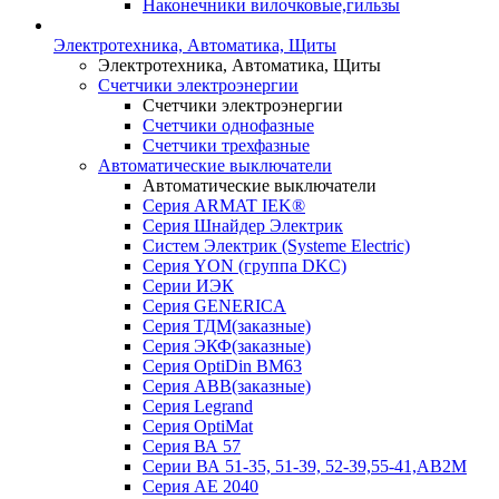
Наконечники вилочковые,гильзы
Электротехника, Автоматика, Щиты
Электротехника, Автоматика, Щиты
Счетчики электроэнергии
Счетчики электроэнергии
Счетчики однофазные
Счетчики трехфазные
Автоматические выключатели
Автоматические выключатели
Серия ARMAT IEK®
Серия Шнайдер Электрик
Систем Электрик (Systeme Electric)
Серия YON (группа DKC)
Серии ИЭК
Серия GENERICA
Серия ТДМ(заказные)
Серия ЭКФ(заказные)
Серия OptiDin BM63
Серия АВВ(заказные)
Серия Legrand
Серия OptiMat
Серия ВА 57
Серии ВА 51-35, 51-39, 52-39,55-41,АВ2М
Серия АЕ 2040