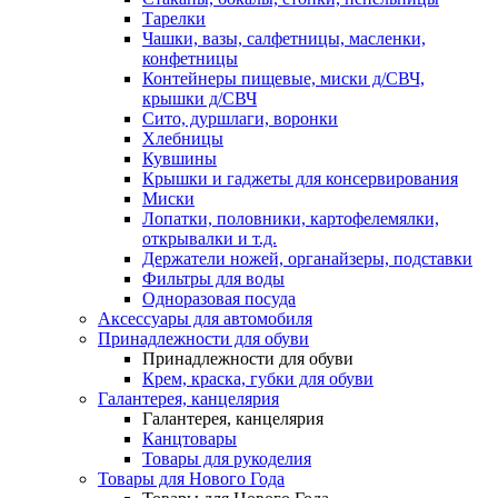
Тарелки
Чашки, вазы, салфетницы, масленки,
конфетницы
Контейнеры пищевые, миски д/СВЧ,
крышки д/СВЧ
Сито, дуршлаги, воронки
Хлебницы
Кувшины
Крышки и гаджеты для консервирования
Миски
Лопатки, половники, картофелемялки,
открывалки и т.д.
Держатели ножей, органайзеры, подставки
Фильтры для воды
Одноразовая посуда
Аксессуары для автомобиля
Принадлежности для обуви
Принадлежности для обуви
Крем, краска, губки для обуви
Галантерея, канцелярия
Галантерея, канцелярия
Канцтовары
Товары для рукоделия
Товары для Нового Года