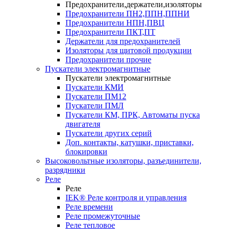
Предохранители,держатели,изоляторы
Предохранители ПН2,ППН,ППНИ
Предохранители НПН,ПВЦ
Предохранители ПКТ,ПТ
Держатели для предохранителей
Изоляторы для щитовой продукции
Предохранители прочие
Пускатели электромагнитные
Пускатели электромагнитные
Пускатели КМИ
Пускатели ПМ12
Пускатели ПМЛ
Пускатели КМ, ПРК, Автоматы пуска
двигателя
Пускатели других серий
Доп. контакты, катушки, приставки,
блокировки
Высоковольтные изоляторы, разъединители,
разрядники
Реле
Реле
IEK® Реле контроля и управления
Реле времени
Реле промежуточные
Реле тепловое