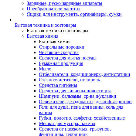
Зарядные, пуско-зарядные аппараты
Преобразователи частоты
Ящики для инструмента, органайзеры, сумки
Бытовая техника и хозтовары
Бытовая техника и хозтовары
Бытовая химия
Бытовая химия
Стиральные порошки
Чистящие средства
Средства для мытья посуды
Бумажная продукция
Мыло
Отбеливатели, кондиционеры, антистатики
Стеклоочистители, полироль
Средства гигиены
Средства для гигиены полости рта
Шампуни, бальзамы, ср-ва д/укладки
Освежители, дезодоранты, дезинф. аэрозоли
Гели для душа, пена для ванны, соль для
ванны
Губки, полотно, салфетки хозяйственные
Мешки для мусора, пакеты
Средства от насекомых, грызунов,
фунгициды, гербициды