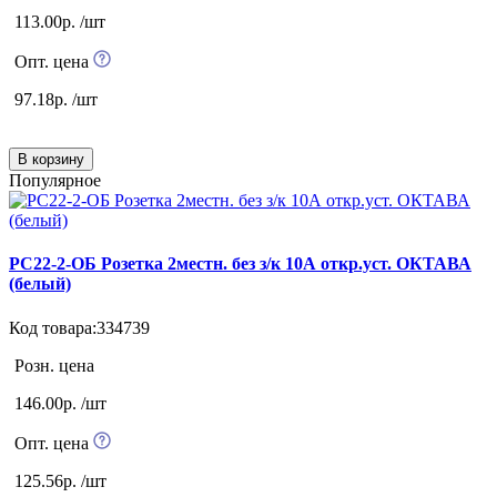
113.00р. /шт
Опт. цена
97.18р. /шт
В корзину
Популярное
РС22-2-ОБ Розетка 2местн. без з/к 10А откр.уст. ОКТАВА
(белый)
Код товара:334739
Розн. цена
146.00р. /шт
Опт. цена
125.56р. /шт