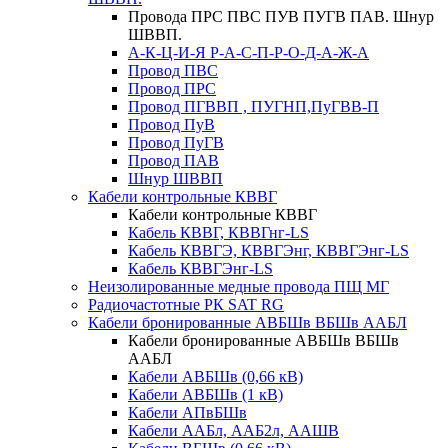
Провода ПРС ПВС ПУВ ПУГВ ПАВ. Шнур
ШВВП.
А-К-Ц-И-Я Р-А-С-П-Р-О-Д-А-Ж-А
Провод ПВС
Провод ПРС
Провод ПГВВП , ПУГНП,ПуГВВ-П
Провод ПуВ
Провод ПуГВ
Провод ПАВ
Шнур ШВВП
Кабели контрольные КВВГ
Кабели контрольные КВВГ
Кабель КВВГ, КВВГнг-LS
Кабель КВВГЭ, КВВГЭнг, КВВГЭнг-LS
Кабель КВВГЭнг-LS
Неизолированные медные провода ПЩ МГ
Радиочастотные РК SAT RG
Кабели бронированные АВБШв ВБШв ААБЛ
Кабели бронированные АВБШв ВБШв
ААБЛ
Кабели АВБШв (0,66 кВ)
Кабели АВБШв (1 кВ)
Кабели АПвБШв
Кабели ААБл, ААБ2л, ААШВ