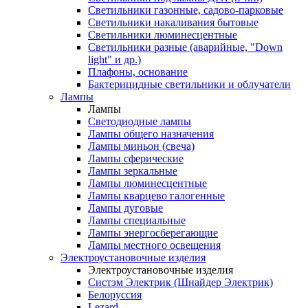
Светильники газонные, садово-парковые
Светильники накаливания бытовые
Светильники люминесцентные
Светильники разные (аварийные, "Down
light" и др.)
Плафоны, основание
Бактерицидные светильники и облучатели
Лампы
Лампы
Светодиодные лампы
Лампы общего назначения
Лампы миньон (свеча)
Лампы сферические
Лампы зеркальные
Лампы люминесцентные
Лампы кварцево галогенные
Лампы дуговые
Лампы специальные
Лампы энергосберегающие
Лампы местного освещения
Электроустановочные изделия
Электроустановочные изделия
Систэм Электрик (Шнайдер Электрик)
Белоруссия
Lezard