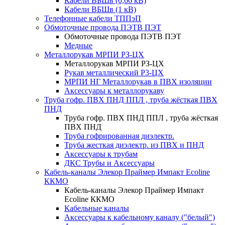
Кабели ВБШв (0,66 кВ)
Кабели ВБШв (1 кВ)
Телефонные кабели ТППэП
Обмоточные провода ПЭТВ ПЭТ
Обмоточные провода ПЭТВ ПЭТ
Медные
Металлорукав МРПИ РЗ-ЦХ
Металлорукав МРПИ РЗ-ЦХ
Рукав металлический Р3-ЦХ
МРПИ НГ Металлорукав в ПВХ изоляции
Аксессуары к металлорукаву
Труба гофр. ПВХ ПНД ППЛ , труба жёсткая ПВХ
ПНД
Труба гофр. ПВХ ПНД ППЛ , труба жёсткая
ПВХ ПНД
Труба гофрированная диэлектр.
Труба жесткая диэлектр. из ПВХ и ПНД
Аксессуары к трубам
ДКС Трубы и Аксессуары
Кабель-каналы Элекор Праймер Импакт Ecoline
ККМО
Кабель-каналы Элекор Праймер Импакт
Ecoline ККМО
Кабельные каналы
Аксессуары к кабельному каналу ("белый")