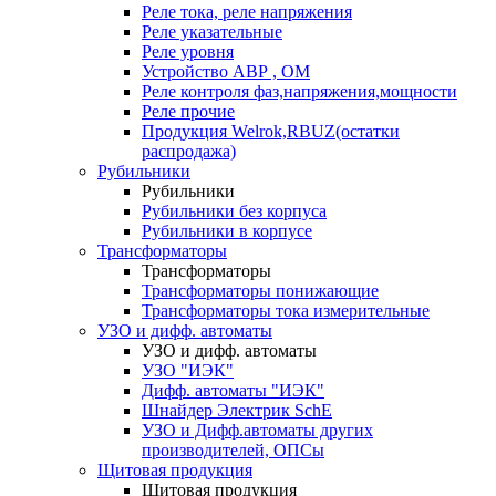
Реле тока, реле напряжения
Реле указательные
Реле уровня
Устройство АВР , ОМ
Реле контроля фаз,напряжения,мощности
Реле прочие
Продукция Welrok,RBUZ(остатки
распродажа)
Рубильники
Рубильники
Рубильники без корпуса
Рубильники в корпусе
Трансформаторы
Трансформаторы
Трансформаторы понижающие
Трансформаторы тока измерительные
УЗО и дифф. автоматы
УЗО и дифф. автоматы
УЗО "ИЭК"
Дифф. автоматы "ИЭК"
Шнайдер Электрик SchE
УЗО и Дифф.автоматы других
производителей, ОПСы
Щитовая продукция
Щитовая продукция