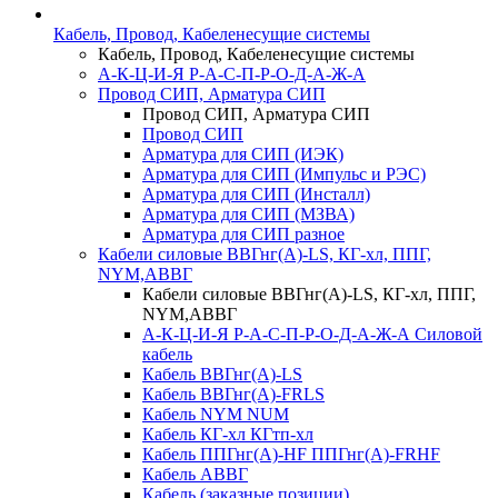
Кабель, Провод, Кабеленесущие системы
Кабель, Провод, Кабеленесущие системы
А-К-Ц-И-Я Р-А-С-П-Р-О-Д-А-Ж-А
Провод СИП, Арматура СИП
Провод СИП, Арматура СИП
Провод СИП
Арматура для СИП (ИЭК)
Арматура для СИП (Импульс и РЭС)
Арматура для СИП (Инсталл)
Арматура для СИП (МЗВА)
Арматура для СИП разное
Кабели силовые ВВГнг(А)-LS, КГ-хл, ППГ,
NYM,АВВГ
Кабели силовые ВВГнг(А)-LS, КГ-хл, ППГ,
NYM,АВВГ
А-К-Ц-И-Я Р-А-С-П-Р-О-Д-А-Ж-А Силовой
кабель
Кабель ВВГнг(А)-LS
Кабель ВВГнг(А)-FRLS
Кабель NYM NUM
Кабель КГ-хл КГтп-хл
Кабель ППГнг(А)-HF ППГнг(А)-FRHF
Кабель АВВГ
Кабель (заказные позиции)