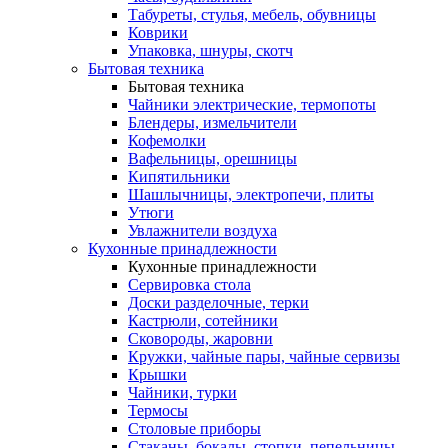
Табуреты, стулья, мебель, обувницы
Коврики
Упаковка, шнуры, скотч
Бытовая техника
Бытовая техника
Чайники электрические, термопоты
Блендеры, измельчители
Кофемолки
Вафельницы, орешницы
Кипятильники
Шашлычницы, электропечи, плиты
Утюги
Увлажнители воздуха
Кухонные принадлежности
Кухонные принадлежности
Сервировка стола
Доски разделочные, терки
Кастрюли, сотейники
Сковороды, жаровни
Кружки, чайные пары, чайные сервизы
Крышки
Чайники, турки
Термосы
Столовые приборы
Стаканы, бокалы, стопки, пепельницы