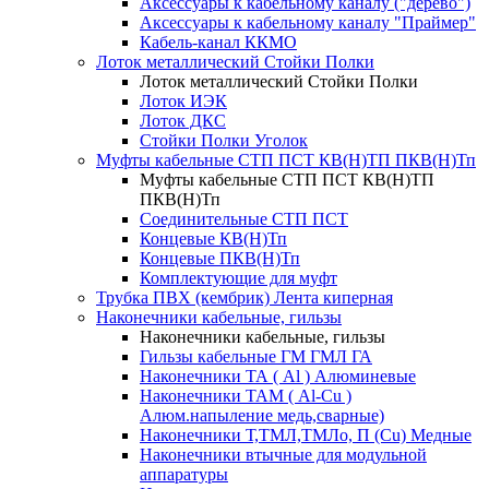
Аксессуары к кабельному каналу ("дерево")
Аксессуары к кабельному каналу "Праймер"
Кабель-канал ККМО
Лоток металлический Стойки Полки
Лоток металлический Стойки Полки
Лоток ИЭК
Лоток ДКС
Стойки Полки Уголок
Муфты кабельные СТП ПСТ КВ(Н)ТП ПКВ(Н)Тп
Муфты кабельные СТП ПСТ КВ(Н)ТП
ПКВ(Н)Тп
Соединительные СТП ПСТ
Концевые КВ(Н)Тп
Концевые ПКВ(Н)Тп
Комплектующие для муфт
Трубка ПВХ (кембрик) Лента киперная
Наконечники кабельные, гильзы
Наконечники кабельные, гильзы
Гильзы кабельные ГМ ГМЛ ГА
Наконечники ТА ( Al ) Алюминевые
Наконечники ТАМ ( Al-Cu )
Алюм.напыление медь,сварные)
Наконечники Т,ТМЛ,ТМЛо, П (Cu) Медные
Наконечники втычные для модульной
аппаратуры