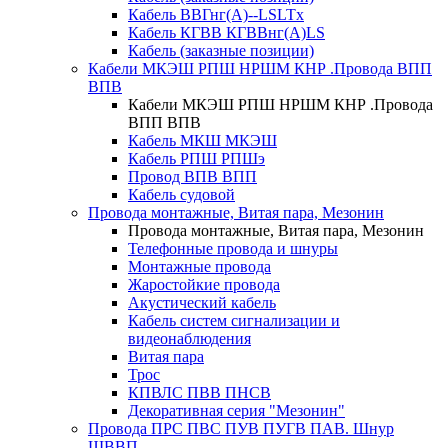
Кабель ВВГнг(А)--LSLTx
Кабель КГВВ КГВВнг(А)LS
Кабель (заказные позиции)
Кабели МКЭШ РПШ НРШМ КНР .Провода ВПП
ВПВ
Кабели МКЭШ РПШ НРШМ КНР .Провода
ВПП ВПВ
Кабель МКШ МКЭШ
Кабель РПШ РПШэ
Провод ВПВ ВПП
Кабель судовой
Провода монтажные, Витая пара, Мезонин
Провода монтажные, Витая пара, Мезонин
Телефонные провода и шнуры
Монтажные провода
Жаростойкие провода
Акустический кабель
Кабель систем сигнализации и
видеонаблюдения
Витая пара
Трос
КПВЛС ПВВ ПНСВ
Декоративная серия "Мезонин"
Провода ПРС ПВС ПУВ ПУГВ ПАВ. Шнур
ШВВП.