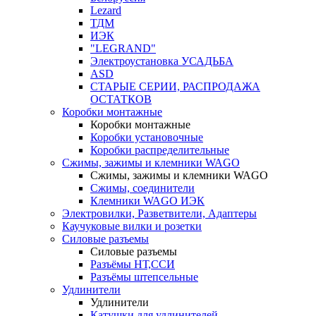
Lezard
ТДМ
ИЭК
"LEGRAND"
Электроустановка УСАДЬБА
ASD
СТАРЫЕ СЕРИИ, РАСПРОДАЖА
ОСТАТКОВ
Коробки монтажные
Коробки монтажные
Коробки установочные
Коробки распределительные
Сжимы, зажимы и клемники WAGO
Сжимы, зажимы и клемники WAGO
Сжимы, соединители
Клемники WAGO ИЭК
Электровилки, Разветвители, Адаптеры
Каучуковые вилки и розетки
Силовые разъемы
Силовые разъемы
Разъёмы НТ,ССИ
Разъёмы штепсельные
Удлинители
Удлинители
Катушки для удлинителей