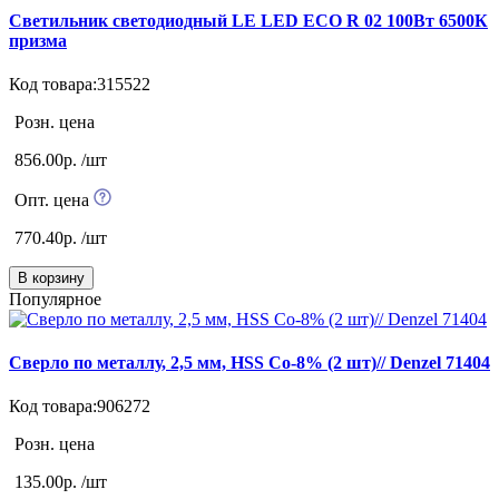
Светильник светодиодный LE LED ECO R 02 100Вт 6500К
призма
Код товара:315522
Розн. цена
856.00р. /шт
Опт. цена
770.40р. /шт
В корзину
Популярное
Сверло по металлу, 2,5 мм, HSS Co-8% (2 шт)// Denzel 71404
Код товара:906272
Розн. цена
135.00р. /шт