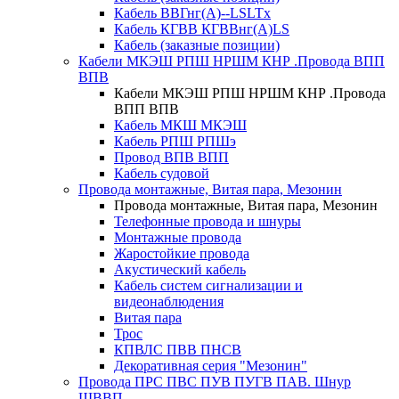
Кабель ВВГнг(А)--LSLTx
Кабель КГВВ КГВВнг(А)LS
Кабель (заказные позиции)
Кабели МКЭШ РПШ НРШМ КНР .Провода ВПП
ВПВ
Кабели МКЭШ РПШ НРШМ КНР .Провода
ВПП ВПВ
Кабель МКШ МКЭШ
Кабель РПШ РПШэ
Провод ВПВ ВПП
Кабель судовой
Провода монтажные, Витая пара, Мезонин
Провода монтажные, Витая пара, Мезонин
Телефонные провода и шнуры
Монтажные провода
Жаростойкие провода
Акустический кабель
Кабель систем сигнализации и
видеонаблюдения
Витая пара
Трос
КПВЛС ПВВ ПНСВ
Декоративная серия "Мезонин"
Провода ПРС ПВС ПУВ ПУГВ ПАВ. Шнур
ШВВП.