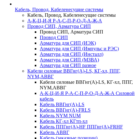
Кабель, Провод, Кабеленесущие системы
Кабель, Провод, Кабеленесущие системы
А-К-Ц-И-Я Р-А-С-П-Р-О-Д-А-Ж-А
Провод СИП, Арматура СИП
Провод СИП, Арматура СИП
Провод СИП
Арматура для СИП (ИЭК)
Арматура для СИП (Импульс и РЭС)
Арматура для СИП (Инсталл)
Арматура для СИП (МЗВА)
Арматура для СИП разное
Кабели силовые ВВГнг(А)-LS, КГ-хл, ППГ,
NYM,АВВГ
Кабели силовые ВВГнг(А)-LS, КГ-хл, ППГ,
NYM,АВВГ
А-К-Ц-И-Я Р-А-С-П-Р-О-Д-А-Ж-А Силовой
кабель
Кабель ВВГнг(А)-LS
Кабель ВВГнг(А)-FRLS
Кабель NYM NUM
Кабель КГ-хл КГтп-хл
Кабель ППГнг(А)-HF ППГнг(А)-FRHF
Кабель АВВГ
Кабель (заказные позиции)