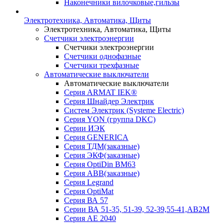
Наконечники вилочковые,гильзы
Электротехника, Автоматика, Щиты
Электротехника, Автоматика, Щиты
Счетчики электроэнергии
Счетчики электроэнергии
Счетчики однофазные
Счетчики трехфазные
Автоматические выключатели
Автоматические выключатели
Серия ARMAT IEK®
Серия Шнайдер Электрик
Систем Электрик (Systeme Electric)
Серия YON (группа DKC)
Серии ИЭК
Серия GENERICA
Серия ТДМ(заказные)
Серия ЭКФ(заказные)
Серия OptiDin BM63
Серия АВВ(заказные)
Серия Legrand
Серия OptiMat
Серия ВА 57
Серии ВА 51-35, 51-39, 52-39,55-41,АВ2М
Серия АЕ 2040