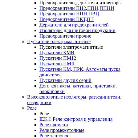
Предохранители,держатели,изоляторы
Предохранители ПН2,ППН,ППНИ
Предохранители НПН,ПВЦ
Предохранители ПКТ,ПТ
Держатели для предохранителей
Изоляторы для щитовой продукции
Предохранители прочие
Пускатели электромагнитные
Пускатели электромагнитные
Пускатели КМИ
Пускатели ПМ12
Пускатели ПМЛ
Пускатели КМ, ПРК, Автоматы пуска
двигателя
Пускатели других серий
Доп. контакты, катушки, приставки,
блокировки
Высоковольтные изоляторы, разъединители,
разрядники
Реле
Реле
IEK® Реле контроля и управления
Реле времени
Реле промежуточные
Реле тепловое