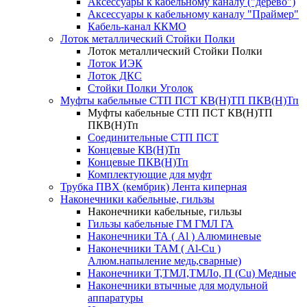
Аксессуары к кабельному каналу ("дерево")
Аксессуары к кабельному каналу "Праймер"
Кабель-канал ККМО
Лоток металлический Стойки Полки
Лоток металлический Стойки Полки
Лоток ИЭК
Лоток ДКС
Стойки Полки Уголок
Муфты кабельные СТП ПСТ КВ(Н)ТП ПКВ(Н)Тп
Муфты кабельные СТП ПСТ КВ(Н)ТП
ПКВ(Н)Тп
Соединительные СТП ПСТ
Концевые КВ(Н)Тп
Концевые ПКВ(Н)Тп
Комплектующие для муфт
Трубка ПВХ (кембрик) Лента киперная
Наконечники кабельные, гильзы
Наконечники кабельные, гильзы
Гильзы кабельные ГМ ГМЛ ГА
Наконечники ТА ( Al ) Алюминевые
Наконечники ТАМ ( Al-Cu )
Алюм.напыление медь,сварные)
Наконечники Т,ТМЛ,ТМЛо, П (Cu) Медные
Наконечники втычные для модульной
аппаратуры