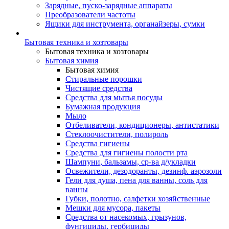
Зарядные, пуско-зарядные аппараты
Преобразователи частоты
Ящики для инструмента, органайзеры, сумки
Бытовая техника и хозтовары
Бытовая техника и хозтовары
Бытовая химия
Бытовая химия
Стиральные порошки
Чистящие средства
Средства для мытья посуды
Бумажная продукция
Мыло
Отбеливатели, кондиционеры, антистатики
Стеклоочистители, полироль
Средства гигиены
Средства для гигиены полости рта
Шампуни, бальзамы, ср-ва д/укладки
Освежители, дезодоранты, дезинф. аэрозоли
Гели для душа, пена для ванны, соль для
ванны
Губки, полотно, салфетки хозяйственные
Мешки для мусора, пакеты
Средства от насекомых, грызунов,
фунгициды, гербициды