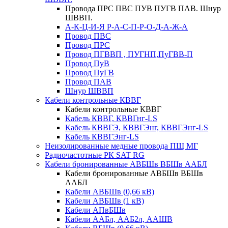
Провода ПРС ПВС ПУВ ПУГВ ПАВ. Шнур
ШВВП.
А-К-Ц-И-Я Р-А-С-П-Р-О-Д-А-Ж-А
Провод ПВС
Провод ПРС
Провод ПГВВП , ПУГНП,ПуГВВ-П
Провод ПуВ
Провод ПуГВ
Провод ПАВ
Шнур ШВВП
Кабели контрольные КВВГ
Кабели контрольные КВВГ
Кабель КВВГ, КВВГнг-LS
Кабель КВВГЭ, КВВГЭнг, КВВГЭнг-LS
Кабель КВВГЭнг-LS
Неизолированные медные провода ПЩ МГ
Радиочастотные РК SAT RG
Кабели бронированные АВБШв ВБШв ААБЛ
Кабели бронированные АВБШв ВБШв
ААБЛ
Кабели АВБШв (0,66 кВ)
Кабели АВБШв (1 кВ)
Кабели АПвБШв
Кабели ААБл, ААБ2л, ААШВ