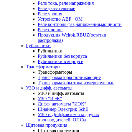
Реле тока, реле напряжения
Реле указательные
Реле уровня
Устройство АВР , ОМ
Реле контроля фаз,напряжения,мощности
Реле прочие
Продукция Welrok,RBUZ(остатки
распродажа)
Рубильники
Рубильники
Рубильники без корпуса
Рубильники в корпусе
Трансформаторы
Трансформаторы
Трансформаторы понижающие
Трансформаторы тока измерительные
УЗО и дифф. автоматы
УЗО и дифф. автоматы
УЗО "ИЭК"
Дифф. автоматы "ИЭК"
Шнайдер Электрик SchE
УЗО и Дифф.автоматы других
производителей, ОПСы
Щитовая продукция
Щитовая продукция