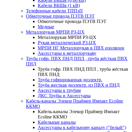
Кабели ВБШв (0,66 кВ)
Кабели ВБШв (1 кВ)
Телефонные кабели ТППэП
Обмоточные провода ПЭТВ ПЭТ
Обмоточные провода ПЭТВ ПЭТ
Медные
Металлорукав МРПИ РЗ-ЦХ
Металлорукав МРПИ РЗ-ЦХ
Рукав металлический Р3-ЦХ
МРПИ НГ Металлорукав в ПВХ изоляции
Аксессуары к металлорукаву
Труба гофр. ПВХ ПНД ППЛ , труба жёсткая ПВХ
ПНД
Труба гофр. ПВХ ПНД ППЛ , труба жёсткая
ПВХ ПНД
Труба гофрированная диэлектр.
Труба жесткая диэлектр. из ПВХ и ПНД
Аксессуары к трубам
ДКС Трубы и Аксессуары
Кабель-каналы Элекор Праймер Импакт Ecoline
ККМО
Кабель-каналы Элекор Праймер Импакт
Ecoline ККМО
Кабельные каналы
Аксессуары к кабельному каналу ("белый")