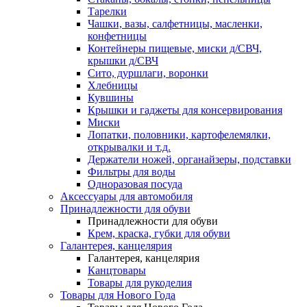
Тарелки
Чашки, вазы, салфетницы, масленки,
конфетницы
Контейнеры пищевые, миски д/СВЧ,
крышки д/СВЧ
Сито, дуршлаги, воронки
Хлебницы
Кувшины
Крышки и гаджеты для консервирования
Миски
Лопатки, половники, картофелемялки,
открывалки и т.д.
Держатели ножей, органайзеры, подставки
Фильтры для воды
Одноразовая посуда
Аксессуары для автомобиля
Принадлежности для обуви
Принадлежности для обуви
Крем, краска, губки для обуви
Галантерея, канцелярия
Галантерея, канцелярия
Канцтовары
Товары для рукоделия
Товары для Нового Года