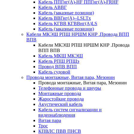
Кабель ППГнг(А)-HF ППГнг(А)-FRHF
Кабель АВВГ
Кабель (заказные позиции)
Кабель ВВГнг(А)--LSLTx
Кабель КГВВ КГВВнг(А)LS
Кабель (заказные позиции)
Кабели МКЭШ РПШ НРШМ КНР .Провода ВПП
ВПВ
Кабели МКЭШ РПШ НРШМ КНР .Провода
ВПП ВПВ
Кабель МКШ МКЭШ
Кабель РПШ РПШэ
Провод ВПВ ВПП
Кабель судовой
Провода монтажные, Витая пара, Мезонин
Провода монтажные, Витая пара, Мезонин
Телефонные провода и шнуры
Монтажные провода
Жаростойкие провода
Акустический кабель
Кабель систем сигнализации и
видеонаблюдения
Витая пара
Трос
КПВЛС ПВВ ПНСВ