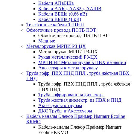
Кабели АПвБШв
Кабели ААБл, ААБ2л, ААШВ
Кабели ВБШв (0,66 кВ)
Кабели ВБШв (1 кВ)
Телефонные кабели ТППэП
Обмоточные провода ПЭТВ ПЭТ
Обмоточные провода ПЭТВ ПЭТ
Медные
Металлорукав МРПИ РЗ-ЦХ
Металлорукав МРПИ РЗ-ЦХ
Рукав металлический Р3-ЦХ
МРПИ НГ Металлорукав в ПВХ изоляции
Аксессуары к металлорукаву
Труба гофр. ПВХ ПНД ППЛ , труба жёсткая ПВХ
ПНД
Труба гофр. ПВХ ПНД ППЛ , труба жёсткая
ПВХ ПНД
Труба гофрированная диэлектр.
Труба жесткая диэлектр. из ПВХ и ПНД
Аксессуары к трубам
ДКС Трубы и Аксессуары
Кабель-каналы Элекор Праймер Импакт Ecoline
ККМО
Кабель-каналы Элекор Праймер Импакт
Ecoline ККМО