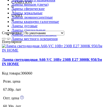
Лампы общего назначения
CAMELION
Лампы миньон (свеча)
0
Лампы сферические
Лампы зеркальные
UNIEL
Лампы люминесцентные
0
Лампы кварцево галогенные
Лампы дуговые
Лампы специальные
Сортировка:
Лампы энергосберегающие
Лампы местного освещения
Популярное
Лампа светодиодная А60-VC 10Вт 230В Е27 3000К 950Лм
IN HOME
Код товара:306060
Розн. цена
67.00р. /шт
Опт. цена
60.30р. /шт