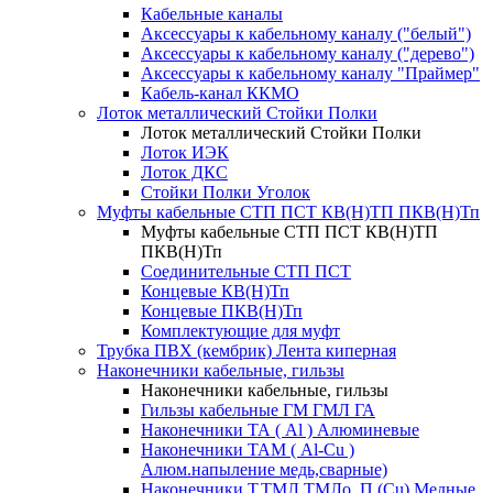
Кабельные каналы
Аксессуары к кабельному каналу ("белый")
Аксессуары к кабельному каналу ("дерево")
Аксессуары к кабельному каналу "Праймер"
Кабель-канал ККМО
Лоток металлический Стойки Полки
Лоток металлический Стойки Полки
Лоток ИЭК
Лоток ДКС
Стойки Полки Уголок
Муфты кабельные СТП ПСТ КВ(Н)ТП ПКВ(Н)Тп
Муфты кабельные СТП ПСТ КВ(Н)ТП
ПКВ(Н)Тп
Соединительные СТП ПСТ
Концевые КВ(Н)Тп
Концевые ПКВ(Н)Тп
Комплектующие для муфт
Трубка ПВХ (кембрик) Лента киперная
Наконечники кабельные, гильзы
Наконечники кабельные, гильзы
Гильзы кабельные ГМ ГМЛ ГА
Наконечники ТА ( Al ) Алюминевые
Наконечники ТАМ ( Al-Cu )
Алюм.напыление медь,сварные)
Наконечники Т,ТМЛ,ТМЛо, П (Cu) Медные