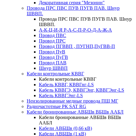
Декоративная серия "Мезонин"
Провода ПРС ПВС ПУВ ПУГВ ПАВ. Шнур
ШВВП.
Провода ПРС ПВС ПУВ ПУГВ ПАВ. Шнур
ШВВП.
А-К-Ц-И-Я Р-А-С-П-Р-О-Д-А-Ж-А
Провод ПВС
Провод ПРС
Провод ПГВВП , ПУГНП,ПуГВВ-П
Провод ПуВ
Провод ПуГВ
Провод ПАВ
Шнур ШВВП
Кабели контрольные КВВГ
Кабели контрольные КВВГ
Кабель КВВГ, КВВГнг-LS
Кабель КВВГЭ, КВВГЭнг, КВВГЭнг-LS
Кабель КВВГЭнг-LS
Неизолированные медные провода ПЩ МГ
Радиочастотные РК SAT RG
Кабели бронированные АВБШв ВБШв ААБЛ
Кабели бронированные АВБШв ВБШв
ААБЛ
Кабели АВБШв (0,66 кВ)
Кабели АВБШв (1 кВ)