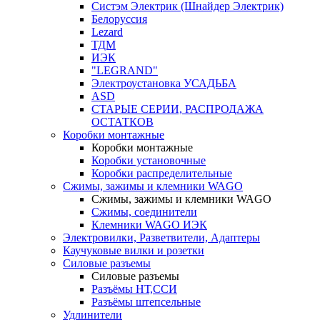
Систэм Электрик (Шнайдер Электрик)
Белоруссия
Lezard
ТДМ
ИЭК
"LEGRAND"
Электроустановка УСАДЬБА
ASD
СТАРЫЕ СЕРИИ, РАСПРОДАЖА
ОСТАТКОВ
Коробки монтажные
Коробки монтажные
Коробки установочные
Коробки распределительные
Сжимы, зажимы и клемники WAGO
Сжимы, зажимы и клемники WAGO
Сжимы, соединители
Клемники WAGO ИЭК
Электровилки, Разветвители, Адаптеры
Каучуковые вилки и розетки
Силовые разъемы
Силовые разъемы
Разъёмы НТ,ССИ
Разъёмы штепсельные
Удлинители