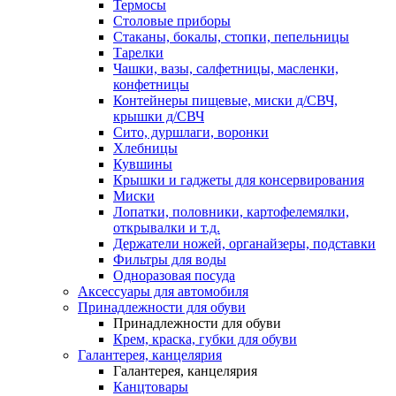
Термосы
Столовые приборы
Стаканы, бокалы, стопки, пепельницы
Тарелки
Чашки, вазы, салфетницы, масленки,
конфетницы
Контейнеры пищевые, миски д/СВЧ,
крышки д/СВЧ
Сито, дуршлаги, воронки
Хлебницы
Кувшины
Крышки и гаджеты для консервирования
Миски
Лопатки, половники, картофелемялки,
открывалки и т.д.
Держатели ножей, органайзеры, подставки
Фильтры для воды
Одноразовая посуда
Аксессуары для автомобиля
Принадлежности для обуви
Принадлежности для обуви
Крем, краска, губки для обуви
Галантерея, канцелярия
Галантерея, канцелярия
Канцтовары