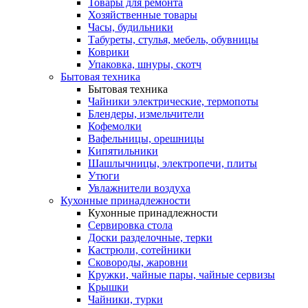
Товары для ремонта
Хозяйственные товары
Часы, будильники
Табуреты, стулья, мебель, обувницы
Коврики
Упаковка, шнуры, скотч
Бытовая техника
Бытовая техника
Чайники электрические, термопоты
Блендеры, измельчители
Кофемолки
Вафельницы, орешницы
Кипятильники
Шашлычницы, электропечи, плиты
Утюги
Увлажнители воздуха
Кухонные принадлежности
Кухонные принадлежности
Сервировка стола
Доски разделочные, терки
Кастрюли, сотейники
Сковороды, жаровни
Кружки, чайные пары, чайные сервизы
Крышки
Чайники, турки