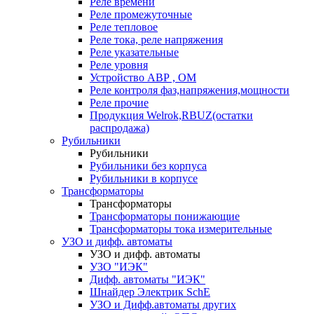
Реле времени
Реле промежуточные
Реле тепловое
Реле тока, реле напряжения
Реле указательные
Реле уровня
Устройство АВР , ОМ
Реле контроля фаз,напряжения,мощности
Реле прочие
Продукция Welrok,RBUZ(остатки
распродажа)
Рубильники
Рубильники
Рубильники без корпуса
Рубильники в корпусе
Трансформаторы
Трансформаторы
Трансформаторы понижающие
Трансформаторы тока измерительные
УЗО и дифф. автоматы
УЗО и дифф. автоматы
УЗО "ИЭК"
Дифф. автоматы "ИЭК"
Шнайдер Электрик SchE
УЗО и Дифф.автоматы других