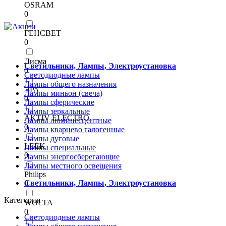
OSRAM
0
ГЕНСВЕТ
0
Лисма
Светильники, Лампы, Электроустановка
0
Светодиодные лампы
Лампы общего назначения
ЭРА
Лампы миньон (свеча)
0
Лампы сферические
Лампы зеркальные
AKTIV ELECTRO
Лампы люминесцентные
0
Лампы кварцево галогенные
Лампы дуговые
LEEK
Лампы специальные
0
Лампы энергосберегающие
Лампы местного освещения
Philips
Светильники, Лампы, Электроустановка
0
Категории
WOLTA
0
Светодиодные лампы