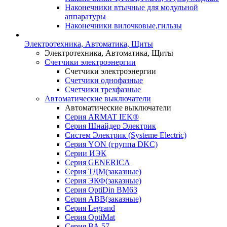
Наконечники втычные для модульной
аппаратуры
Наконечники вилочковые,гильзы
Электротехника, Автоматика, Щиты
Электротехника, Автоматика, Щиты
Счетчики электроэнергии
Счетчики электроэнергии
Счетчики однофазные
Счетчики трехфазные
Автоматические выключатели
Автоматические выключатели
Серия ARMAT IEK®
Серия Шнайдер Электрик
Систем Электрик (Systeme Electric)
Серия YON (группа DKC)
Серии ИЭК
Серия GENERICA
Серия ТДМ(заказные)
Серия ЭКФ(заказные)
Серия OptiDin BM63
Серия АВВ(заказные)
Серия Legrand
Серия OptiMat
Серия ВА 57