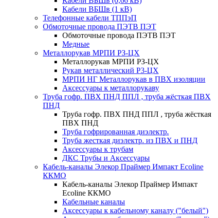
Кабели ВБШв (0,66 кВ)
Кабели ВБШв (1 кВ)
Телефонные кабели ТППэП
Обмоточные провода ПЭТВ ПЭТ
Обмоточные провода ПЭТВ ПЭТ
Медные
Металлорукав МРПИ РЗ-ЦХ
Металлорукав МРПИ РЗ-ЦХ
Рукав металлический Р3-ЦХ
МРПИ НГ Металлорукав в ПВХ изоляции
Аксессуары к металлорукаву
Труба гофр. ПВХ ПНД ППЛ , труба жёсткая ПВХ
ПНД
Труба гофр. ПВХ ПНД ППЛ , труба жёсткая
ПВХ ПНД
Труба гофрированная диэлектр.
Труба жесткая диэлектр. из ПВХ и ПНД
Аксессуары к трубам
ДКС Трубы и Аксессуары
Кабель-каналы Элекор Праймер Импакт Ecoline
ККМО
Кабель-каналы Элекор Праймер Импакт
Ecoline ККМО
Кабельные каналы
Аксессуары к кабельному каналу ("белый")