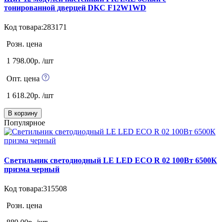
тонированной дверцей DKC F12W1WD
Код товара:283171
Розн. цена
1 798.00р. /шт
Опт. цена
1 618.20р. /шт
В корзину
Популярное
Светильник светодиодный LE LED ECO R 02 100Вт 6500К
призма черный
Код товара:315508
Розн. цена