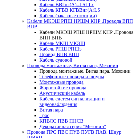
Кабель ВВГнг(А)--LSLTx
Кабель КГВВ КГВВнг(А)LS
Кабель (заказные позиции)
Кабели МКЭШ РПШ НРШМ КНР .Провода ВПП
ВПВ
Кабели МКЭШ РПШ НРШМ КНР .Провода
ВПП ВПВ
Кабель МКШ МКЭШ
Кабель РПШ РПШэ
Провод ВПВ ВПП
Кабель судовой
Провода монтажные, Витая пара, Мезонин
Провода монтажные, Витая пара, Мезонин
Телефонные провода и шнуры
Монтажные провода
Жаростойкие провода
Акустический кабель
Кабель систем сигнализации и
видеонаблюдения
Витая пара
Трос
КПВЛС ПВВ ПНСВ
Декоративная серия "Мезонин"
Провода ПРС ПВС ПУВ ПУГВ ПАВ. Шнур
ШВВП.