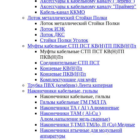
Аксессуары к кабельному каналу ("дерево")
Аксессуары к кабельному каналу "Праймер"
Кабель-канал ККМО
Лоток металлический Стойки Полки
Лоток металлический Стойки Полки
Лоток ИЭК
Лоток ДКС
Стойки Полки Уголок
Муфты кабельные СТП ПСТ КВ(Н)ТП ПКВ(Н)Тп
Муфты кабельные СТП ПСТ КВ(Н)ТП
ПКВ(Н)Тп
Соединительные СТП ПСТ
Концевые КВ(Н)Тп
Концевые ПКВ(Н)Тп
Комплектующие для муфт
Трубка ПВХ (кембрик) Лента киперная
Наконечники кабельные, гильзы
Наконечники кабельные, гильзы
Гильзы кабельные ГМ ГМЛ ГА
Наконечники ТА ( Al ) Алюминевые
Наконечники ТАМ ( Al-Cu )
Алюм.напыление медь,сварные)
Наконечники Т,ТМЛ,ТМЛо, П (Cu) Медные
Наконечники втычные для модульной
аппаратуры