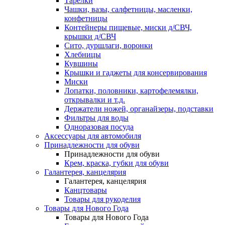
Тарелки
Чашки, вазы, салфетницы, масленки,
конфетницы
Контейнеры пищевые, миски д/СВЧ,
крышки д/СВЧ
Сито, дуршлаги, воронки
Хлебницы
Кувшины
Крышки и гаджеты для консервирования
Миски
Лопатки, половники, картофелемялки,
открывалки и т.д.
Держатели ножей, органайзеры, подставки
Фильтры для воды
Одноразовая посуда
Аксессуары для автомобиля
Принадлежности для обуви
Принадлежности для обуви
Крем, краска, губки для обуви
Галантерея, канцелярия
Галантерея, канцелярия
Канцтовары
Товары для рукоделия
Товары для Нового Года
Товары для Нового Года