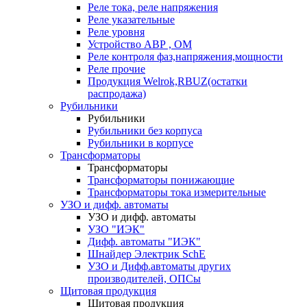
Реле тока, реле напряжения
Реле указательные
Реле уровня
Устройство АВР , ОМ
Реле контроля фаз,напряжения,мощности
Реле прочие
Продукция Welrok,RBUZ(остатки
распродажа)
Рубильники
Рубильники
Рубильники без корпуса
Рубильники в корпусе
Трансформаторы
Трансформаторы
Трансформаторы понижающие
Трансформаторы тока измерительные
УЗО и дифф. автоматы
УЗО и дифф. автоматы
УЗО "ИЭК"
Дифф. автоматы "ИЭК"
Шнайдер Электрик SchE
УЗО и Дифф.автоматы других
производителей, ОПСы
Щитовая продукция
Щитовая продукция