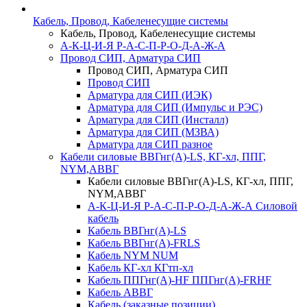
Кабель, Провод, Кабеленесущие системы
Кабель, Провод, Кабеленесущие системы
А-К-Ц-И-Я Р-А-С-П-Р-О-Д-А-Ж-А
Провод СИП, Арматура СИП
Провод СИП, Арматура СИП
Провод СИП
Арматура для СИП (ИЭК)
Арматура для СИП (Импульс и РЭС)
Арматура для СИП (Инсталл)
Арматура для СИП (МЗВА)
Арматура для СИП разное
Кабели силовые ВВГнг(А)-LS, КГ-хл, ППГ,
NYM,АВВГ
Кабели силовые ВВГнг(А)-LS, КГ-хл, ППГ,
NYM,АВВГ
А-К-Ц-И-Я Р-А-С-П-Р-О-Д-А-Ж-А Силовой
кабель
Кабель ВВГнг(А)-LS
Кабель ВВГнг(А)-FRLS
Кабель NYM NUM
Кабель КГ-хл КГтп-хл
Кабель ППГнг(А)-HF ППГнг(А)-FRHF
Кабель АВВГ
Кабель (заказные позиции)