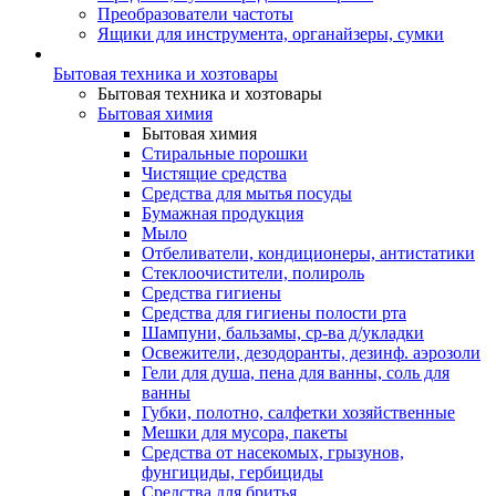
Преобразователи частоты
Ящики для инструмента, органайзеры, сумки
Бытовая техника и хозтовары
Бытовая техника и хозтовары
Бытовая химия
Бытовая химия
Стиральные порошки
Чистящие средства
Средства для мытья посуды
Бумажная продукция
Мыло
Отбеливатели, кондиционеры, антистатики
Стеклоочистители, полироль
Средства гигиены
Средства для гигиены полости рта
Шампуни, бальзамы, ср-ва д/укладки
Освежители, дезодоранты, дезинф. аэрозоли
Гели для душа, пена для ванны, соль для
ванны
Губки, полотно, салфетки хозяйственные
Мешки для мусора, пакеты
Средства от насекомых, грызунов,
фунгициды, гербициды
Средства для бритья