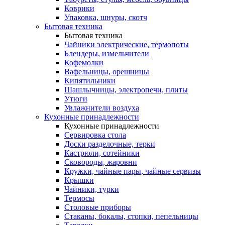
Коврики
Упаковка, шнуры, скотч
Бытовая техника
Бытовая техника
Чайники электрические, термопоты
Блендеры, измельчители
Кофемолки
Вафельницы, орешницы
Кипятильники
Шашлычницы, электропечи, плиты
Утюги
Увлажнители воздуха
Кухонные принадлежности
Кухонные принадлежности
Сервировка стола
Доски разделочные, терки
Кастрюли, сотейники
Сковороды, жаровни
Кружки, чайные пары, чайные сервизы
Крышки
Чайники, турки
Термосы
Столовые приборы
Стаканы, бокалы, стопки, пепельницы