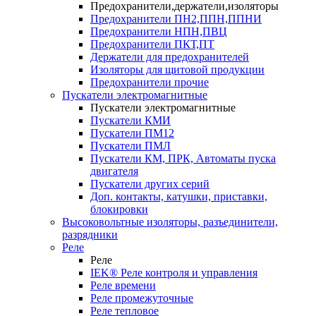
Предохранители,держатели,изоляторы
Предохранители ПН2,ППН,ППНИ
Предохранители НПН,ПВЦ
Предохранители ПКТ,ПТ
Держатели для предохранителей
Изоляторы для щитовой продукции
Предохранители прочие
Пускатели электромагнитные
Пускатели электромагнитные
Пускатели КМИ
Пускатели ПМ12
Пускатели ПМЛ
Пускатели КМ, ПРК, Автоматы пуска
двигателя
Пускатели других серий
Доп. контакты, катушки, приставки,
блокировки
Высоковольтные изоляторы, разъединители,
разрядники
Реле
Реле
IEK® Реле контроля и управления
Реле времени
Реле промежуточные
Реле тепловое