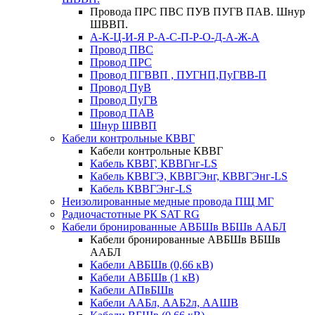
Провода ПРС ПВС ПУВ ПУГВ ПАВ. Шнур
ШВВП.
А-К-Ц-И-Я Р-А-С-П-Р-О-Д-А-Ж-А
Провод ПВС
Провод ПРС
Провод ПГВВП , ПУГНП,ПуГВВ-П
Провод ПуВ
Провод ПуГВ
Провод ПАВ
Шнур ШВВП
Кабели контрольные КВВГ
Кабели контрольные КВВГ
Кабель КВВГ, КВВГнг-LS
Кабель КВВГЭ, КВВГЭнг, КВВГЭнг-LS
Кабель КВВГЭнг-LS
Неизолированные медные провода ПЩ МГ
Радиочастотные РК SAT RG
Кабели бронированные АВБШв ВБШв ААБЛ
Кабели бронированные АВБШв ВБШв
ААБЛ
Кабели АВБШв (0,66 кВ)
Кабели АВБШв (1 кВ)
Кабели АПвБШв
Кабели ААБл, ААБ2л, ААШВ