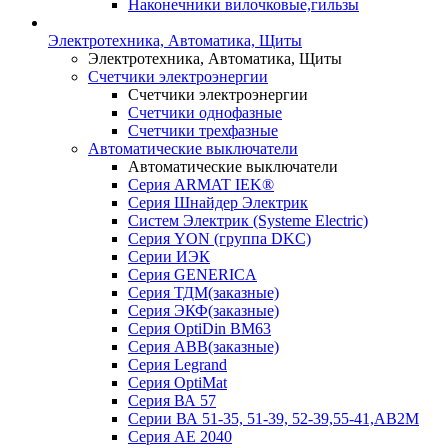
Наконечники вилочковые,гильзы
Электротехника, Автоматика, Щиты
Электротехника, Автоматика, Щиты
Счетчики электроэнергии
Счетчики электроэнергии
Счетчики однофазные
Счетчики трехфазные
Автоматические выключатели
Автоматические выключатели
Серия ARMAT IEK®
Серия Шнайдер Электрик
Систем Электрик (Systeme Electric)
Серия YON (группа DKC)
Серии ИЭК
Серия GENERICA
Серия ТДМ(заказные)
Серия ЭКФ(заказные)
Серия OptiDin BM63
Серия АВВ(заказные)
Серия Legrand
Серия OptiMat
Серия ВА 57
Серии ВА 51-35, 51-39, 52-39,55-41,АВ2М
Серия АЕ 2040