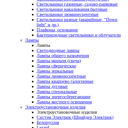
Светильники газонные, садово-парковые
Светильники накаливания бытовые
Светильники люминесцентные
Светильники разные (аварийные, "Down
light" и др.)
Плафоны, основание
Бактерицидные светильники и облучатели
Лампы
Лампы
Светодиодные лампы
Лампы общего назначения
Лампы миньон (свеча)
Лампы сферические
Лампы зеркальные
Лампы люминесцентные
Лампы кварцево галогенные
Лампы дуговые
Лампы специальные
Лампы энергосберегающие
Лампы местного освещения
Электроустановочные изделия
Электроустановочные изделия
Систэм Электрик (Шнайдер Электрик)
Белоруссия
Lezard