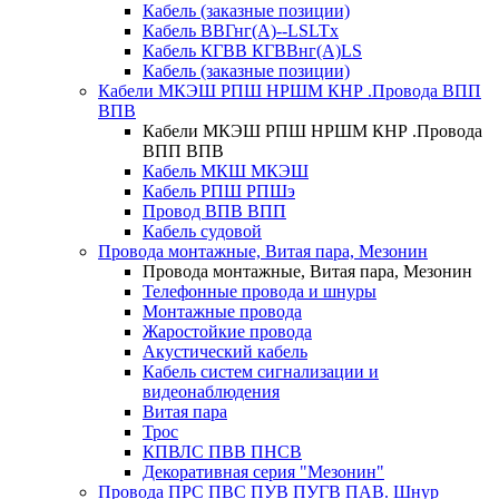
Кабель (заказные позиции)
Кабель ВВГнг(А)--LSLTx
Кабель КГВВ КГВВнг(А)LS
Кабель (заказные позиции)
Кабели МКЭШ РПШ НРШМ КНР .Провода ВПП
ВПВ
Кабели МКЭШ РПШ НРШМ КНР .Провода
ВПП ВПВ
Кабель МКШ МКЭШ
Кабель РПШ РПШэ
Провод ВПВ ВПП
Кабель судовой
Провода монтажные, Витая пара, Мезонин
Провода монтажные, Витая пара, Мезонин
Телефонные провода и шнуры
Монтажные провода
Жаростойкие провода
Акустический кабель
Кабель систем сигнализации и
видеонаблюдения
Витая пара
Трос
КПВЛС ПВВ ПНСВ
Декоративная серия "Мезонин"
Провода ПРС ПВС ПУВ ПУГВ ПАВ. Шнур