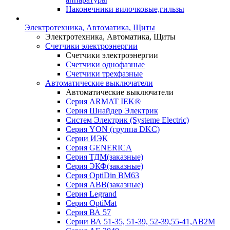
Наконечники вилочковые,гильзы
Электротехника, Автоматика, Щиты
Электротехника, Автоматика, Щиты
Счетчики электроэнергии
Счетчики электроэнергии
Счетчики однофазные
Счетчики трехфазные
Автоматические выключатели
Автоматические выключатели
Серия ARMAT IEK®
Серия Шнайдер Электрик
Систем Электрик (Systeme Electric)
Серия YON (группа DKC)
Серии ИЭК
Серия GENERICA
Серия ТДМ(заказные)
Серия ЭКФ(заказные)
Серия OptiDin BM63
Серия АВВ(заказные)
Серия Legrand
Серия OptiMat
Серия ВА 57
Серии ВА 51-35, 51-39, 52-39,55-41,АВ2М