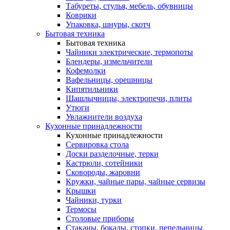
Табуреты, стулья, мебель, обувницы
Коврики
Упаковка, шнуры, скотч
Бытовая техника
Бытовая техника
Чайники электрические, термопоты
Блендеры, измельчители
Кофемолки
Вафельницы, орешницы
Кипятильники
Шашлычницы, электропечи, плиты
Утюги
Увлажнители воздуха
Кухонные принадлежности
Кухонные принадлежности
Сервировка стола
Доски разделочные, терки
Кастрюли, сотейники
Сковороды, жаровни
Кружки, чайные пары, чайные сервизы
Крышки
Чайники, турки
Термосы
Столовые приборы
Стаканы, бокалы, стопки, пепельницы