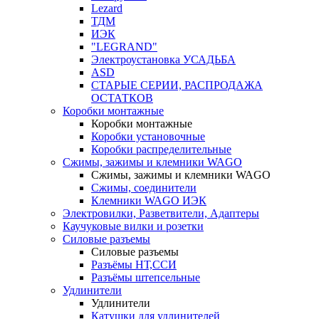
Lezard
ТДМ
ИЭК
"LEGRAND"
Электроустановка УСАДЬБА
ASD
СТАРЫЕ СЕРИИ, РАСПРОДАЖА
ОСТАТКОВ
Коробки монтажные
Коробки монтажные
Коробки установочные
Коробки распределительные
Сжимы, зажимы и клемники WAGO
Сжимы, зажимы и клемники WAGO
Сжимы, соединители
Клемники WAGO ИЭК
Электровилки, Разветвители, Адаптеры
Каучуковые вилки и розетки
Силовые разъемы
Силовые разъемы
Разъёмы НТ,ССИ
Разъёмы штепсельные
Удлинители
Удлинители
Катушки для удлинителей