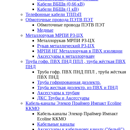
Кабели ВБШв (0,66 кВ)
Кабели ВБШв (1 кВ)
Телефонные кабели ТППэП
Обмоточные провода ПЭТВ ПЭТ
Обмоточные провода ПЭТВ ПЭТ
Медные
Металлорукав МРПИ РЗ-ЦХ
Металлорукав МРПИ РЗ-ЦХ
Рукав металлический Р3-ЦХ
МРПИ НГ Металлорукав в ПВХ изоляции
Аксессуары к металлорукаву
Труба гофр. ПВХ ПНД ППЛ , труба жёсткая ПВХ
ПНД
Труба гофр. ПВХ ПНД ППЛ , труба жёсткая
ПВХ ПНД
Труба гофрированная диэлектр.
Труба жесткая диэлектр. из ПВХ и ПНД
Аксессуары к трубам
ДКС Трубы и Аксессуары
Кабель-каналы Элекор Праймер Импакт Ecoline
ККМО
Кабель-каналы Элекор Праймер Импакт
Ecoline ККМО
Кабельные каналы
Аксессуары к кабельному каналу ("белый")