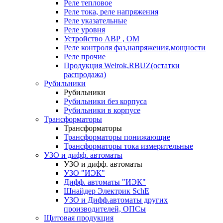
Реле тепловое
Реле тока, реле напряжения
Реле указательные
Реле уровня
Устройство АВР , ОМ
Реле контроля фаз,напряжения,мощности
Реле прочие
Продукция Welrok,RBUZ(остатки
распродажа)
Рубильники
Рубильники
Рубильники без корпуса
Рубильники в корпусе
Трансформаторы
Трансформаторы
Трансформаторы понижающие
Трансформаторы тока измерительные
УЗО и дифф. автоматы
УЗО и дифф. автоматы
УЗО "ИЭК"
Дифф. автоматы "ИЭК"
Шнайдер Электрик SchE
УЗО и Дифф.автоматы других
производителей, ОПСы
Щитовая продукция