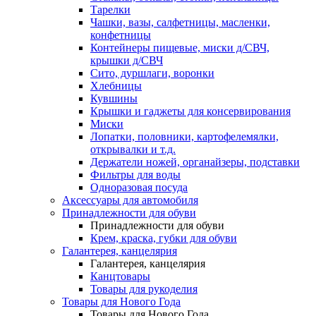
Тарелки
Чашки, вазы, салфетницы, масленки,
конфетницы
Контейнеры пищевые, миски д/СВЧ,
крышки д/СВЧ
Сито, дуршлаги, воронки
Хлебницы
Кувшины
Крышки и гаджеты для консервирования
Миски
Лопатки, половники, картофелемялки,
открывалки и т.д.
Держатели ножей, органайзеры, подставки
Фильтры для воды
Одноразовая посуда
Аксессуары для автомобиля
Принадлежности для обуви
Принадлежности для обуви
Крем, краска, губки для обуви
Галантерея, канцелярия
Галантерея, канцелярия
Канцтовары
Товары для рукоделия
Товары для Нового Года
Товары для Нового Года