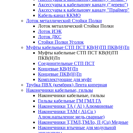
Аксессуары к кабельному каналу ("дерево")
Аксессуары к кабельному каналу "Праймер"
Кабель-канал ККМО
Лоток металлический Стойки Полки
Лоток металлический Стойки Полки
Лоток ИЭК
Лоток ДКС
Стойки Полки Уголок
Муфты кабельные СТП ПСТ КВ(Н)ТП ПКВ(Н)Тп
Муфты кабельные СТП ПСТ КВ(Н)ТП
ПКВ(Н)Тп
Соединительные СТП ПСТ
Концевые КВ(Н)Тп
Концевые ПКВ(Н)Тп
Комплектующие для муфт
Трубка ПВХ (кембрик) Лента киперная
Наконечники кабельные, гильзы
Наконечники кабельные, гильзы
Гильзы кабельные ГМ ГМЛ ГА
Наконечники ТА ( Al ) Алюминевые
Наконечники ТАМ ( Al-Cu )
Алюм.напыление медь,сварные)
Наконечники Т,ТМЛ,ТМЛо, П (Cu) Медные
Наконечники втычные для модульной
аппаратуры