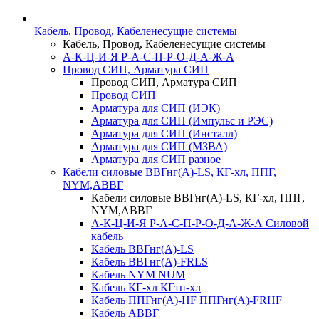
Кабель, Провод, Кабеленесущие системы
Кабель, Провод, Кабеленесущие системы
А-К-Ц-И-Я Р-А-С-П-Р-О-Д-А-Ж-А
Провод СИП, Арматура СИП
Провод СИП, Арматура СИП
Провод СИП
Арматура для СИП (ИЭК)
Арматура для СИП (Импульс и РЭС)
Арматура для СИП (Инсталл)
Арматура для СИП (МЗВА)
Арматура для СИП разное
Кабели силовые ВВГнг(А)-LS, КГ-хл, ППГ,
NYM,АВВГ
Кабели силовые ВВГнг(А)-LS, КГ-хл, ППГ,
NYM,АВВГ
А-К-Ц-И-Я Р-А-С-П-Р-О-Д-А-Ж-А Силовой
кабель
Кабель ВВГнг(А)-LS
Кабель ВВГнг(А)-FRLS
Кабель NYM NUM
Кабель КГ-хл КГтп-хл
Кабель ППГнг(А)-HF ППГнг(А)-FRHF
Кабель АВВГ