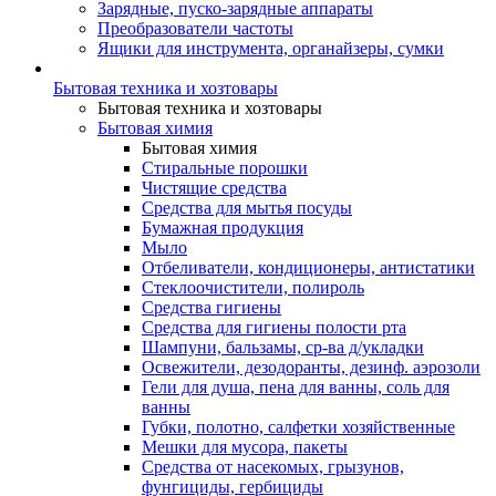
Зарядные, пуско-зарядные аппараты
Преобразователи частоты
Ящики для инструмента, органайзеры, сумки
Бытовая техника и хозтовары
Бытовая техника и хозтовары
Бытовая химия
Бытовая химия
Стиральные порошки
Чистящие средства
Средства для мытья посуды
Бумажная продукция
Мыло
Отбеливатели, кондиционеры, антистатики
Стеклоочистители, полироль
Средства гигиены
Средства для гигиены полости рта
Шампуни, бальзамы, ср-ва д/укладки
Освежители, дезодоранты, дезинф. аэрозоли
Гели для душа, пена для ванны, соль для
ванны
Губки, полотно, салфетки хозяйственные
Мешки для мусора, пакеты
Средства от насекомых, грызунов,
фунгициды, гербициды