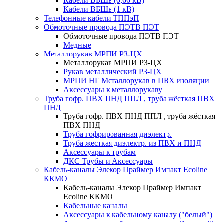
Кабели ВБШв (0,66 кВ)
Кабели ВБШв (1 кВ)
Телефонные кабели ТППэП
Обмоточные провода ПЭТВ ПЭТ
Обмоточные провода ПЭТВ ПЭТ
Медные
Металлорукав МРПИ РЗ-ЦХ
Металлорукав МРПИ РЗ-ЦХ
Рукав металлический Р3-ЦХ
МРПИ НГ Металлорукав в ПВХ изоляции
Аксессуары к металлорукаву
Труба гофр. ПВХ ПНД ППЛ , труба жёсткая ПВХ
ПНД
Труба гофр. ПВХ ПНД ППЛ , труба жёсткая
ПВХ ПНД
Труба гофрированная диэлектр.
Труба жесткая диэлектр. из ПВХ и ПНД
Аксессуары к трубам
ДКС Трубы и Аксессуары
Кабель-каналы Элекор Праймер Импакт Ecoline
ККМО
Кабель-каналы Элекор Праймер Импакт
Ecoline ККМО
Кабельные каналы
Аксессуары к кабельному каналу ("белый")