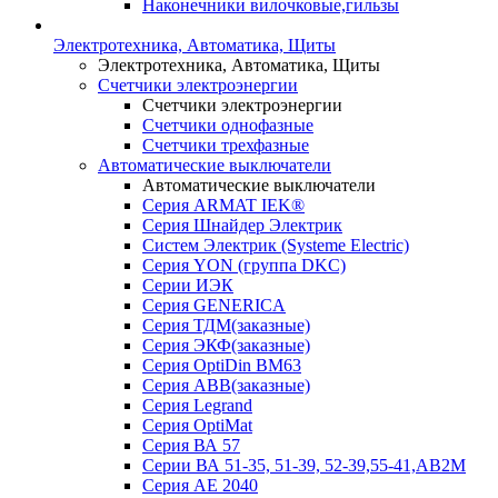
Наконечники вилочковые,гильзы
Электротехника, Автоматика, Щиты
Электротехника, Автоматика, Щиты
Счетчики электроэнергии
Счетчики электроэнергии
Счетчики однофазные
Счетчики трехфазные
Автоматические выключатели
Автоматические выключатели
Серия ARMAT IEK®
Серия Шнайдер Электрик
Систем Электрик (Systeme Electric)
Серия YON (группа DKC)
Серии ИЭК
Серия GENERICA
Серия ТДМ(заказные)
Серия ЭКФ(заказные)
Серия OptiDin BM63
Серия АВВ(заказные)
Серия Legrand
Серия OptiMat
Серия ВА 57
Серии ВА 51-35, 51-39, 52-39,55-41,АВ2М
Серия АЕ 2040