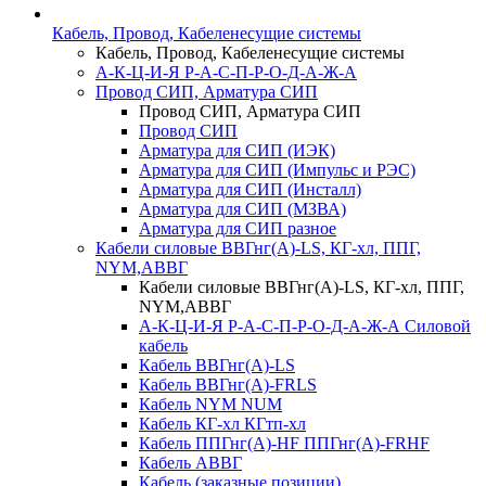
Кабель, Провод, Кабеленесущие системы
Кабель, Провод, Кабеленесущие системы
А-К-Ц-И-Я Р-А-С-П-Р-О-Д-А-Ж-А
Провод СИП, Арматура СИП
Провод СИП, Арматура СИП
Провод СИП
Арматура для СИП (ИЭК)
Арматура для СИП (Импульс и РЭС)
Арматура для СИП (Инсталл)
Арматура для СИП (МЗВА)
Арматура для СИП разное
Кабели силовые ВВГнг(А)-LS, КГ-хл, ППГ,
NYM,АВВГ
Кабели силовые ВВГнг(А)-LS, КГ-хл, ППГ,
NYM,АВВГ
А-К-Ц-И-Я Р-А-С-П-Р-О-Д-А-Ж-А Силовой
кабель
Кабель ВВГнг(А)-LS
Кабель ВВГнг(А)-FRLS
Кабель NYM NUM
Кабель КГ-хл КГтп-хл
Кабель ППГнг(А)-HF ППГнг(А)-FRHF
Кабель АВВГ
Кабель (заказные позиции)