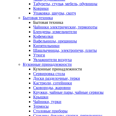
Табуреты, стулья, мебель, обувницы
Коврики
Упаковка, шнуры, скотч
Бытовая техника
Бытовая техника
Чайники электрические, термопоты
Блендеры, измельчители
Кофемолки
Вафельницы, орешницы
Кипятильники
Шашлычницы, электропечи, плиты
Утюги
Увлажнители воздуха
Кухонные принадлежности
Кухонные принадлежности
Сервировка стола
Доски разделочные, терки
Кастрюли, сотейники
Сковороды, жаровни
Кружки, чайные пары, чайные сервизы
Крышки
Чайники, турки
Термосы
Столовые приборы
Стаканы, бокалы, стопки, пепельницы