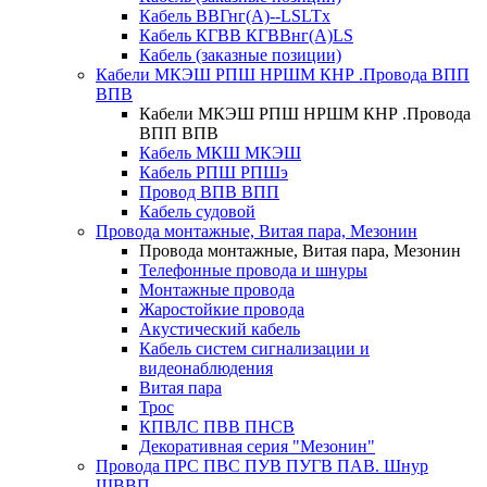
Кабель ВВГнг(А)--LSLTx
Кабель КГВВ КГВВнг(А)LS
Кабель (заказные позиции)
Кабели МКЭШ РПШ НРШМ КНР .Провода ВПП
ВПВ
Кабели МКЭШ РПШ НРШМ КНР .Провода
ВПП ВПВ
Кабель МКШ МКЭШ
Кабель РПШ РПШэ
Провод ВПВ ВПП
Кабель судовой
Провода монтажные, Витая пара, Мезонин
Провода монтажные, Витая пара, Мезонин
Телефонные провода и шнуры
Монтажные провода
Жаростойкие провода
Акустический кабель
Кабель систем сигнализации и
видеонаблюдения
Витая пара
Трос
КПВЛС ПВВ ПНСВ
Декоративная серия "Мезонин"
Провода ПРС ПВС ПУВ ПУГВ ПАВ. Шнур
ШВВП.