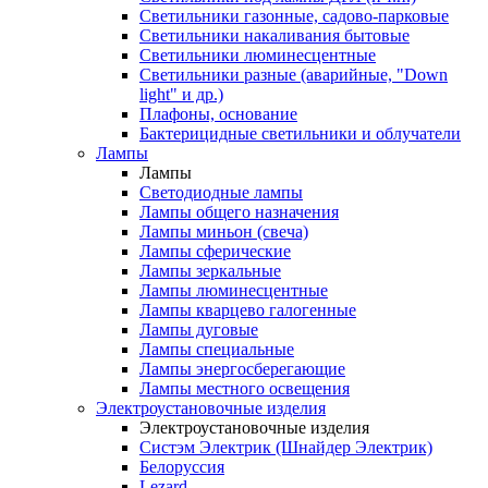
Светильники газонные, садово-парковые
Светильники накаливания бытовые
Светильники люминесцентные
Светильники разные (аварийные, "Down
light" и др.)
Плафоны, основание
Бактерицидные светильники и облучатели
Лампы
Лампы
Светодиодные лампы
Лампы общего назначения
Лампы миньон (свеча)
Лампы сферические
Лампы зеркальные
Лампы люминесцентные
Лампы кварцево галогенные
Лампы дуговые
Лампы специальные
Лампы энергосберегающие
Лампы местного освещения
Электроустановочные изделия
Электроустановочные изделия
Систэм Электрик (Шнайдер Электрик)
Белоруссия
Lezard