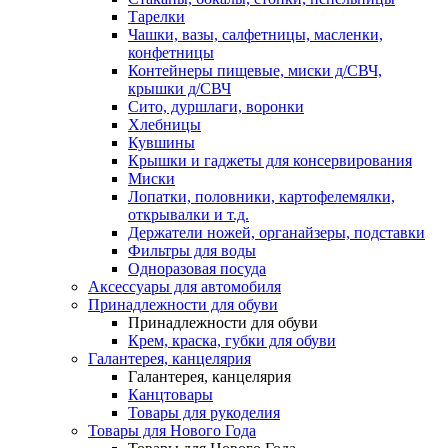
Тарелки
Чашки, вазы, салфетницы, масленки,
конфетницы
Контейнеры пищевые, миски д/СВЧ,
крышки д/СВЧ
Сито, дуршлаги, воронки
Хлебницы
Кувшины
Крышки и гаджеты для консервирования
Миски
Лопатки, половники, картофелемялки,
открывалки и т.д.
Держатели ножей, органайзеры, подставки
Фильтры для воды
Одноразовая посуда
Аксессуары для автомобиля
Принадлежности для обуви
Принадлежности для обуви
Крем, краска, губки для обуви
Галантерея, канцелярия
Галантерея, канцелярия
Канцтовары
Товары для рукоделия
Товары для Нового Года