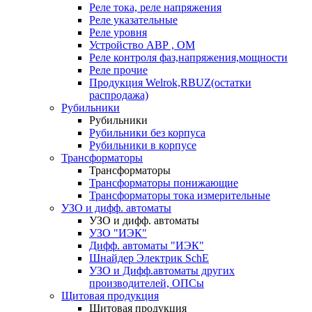
Реле тока, реле напряжения
Реле указательные
Реле уровня
Устройство АВР , ОМ
Реле контроля фаз,напряжения,мощности
Реле прочие
Продукция Welrok,RBUZ(остатки
распродажа)
Рубильники
Рубильники
Рубильники без корпуса
Рубильники в корпусе
Трансформаторы
Трансформаторы
Трансформаторы понижающие
Трансформаторы тока измерительные
УЗО и дифф. автоматы
УЗО и дифф. автоматы
УЗО "ИЭК"
Дифф. автоматы "ИЭК"
Шнайдер Электрик SchE
УЗО и Дифф.автоматы других
производителей, ОПСы
Щитовая продукция
Щитовая продукция