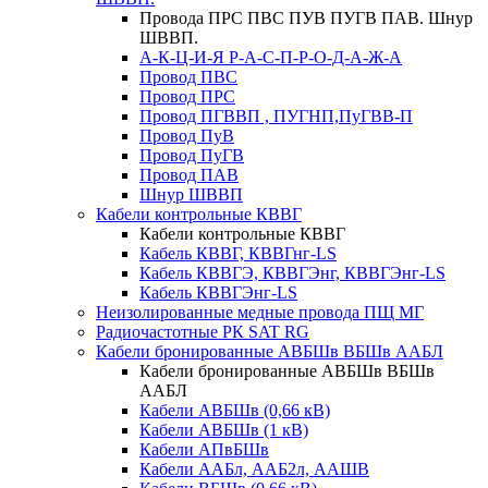
Провода ПРС ПВС ПУВ ПУГВ ПАВ. Шнур
ШВВП.
А-К-Ц-И-Я Р-А-С-П-Р-О-Д-А-Ж-А
Провод ПВС
Провод ПРС
Провод ПГВВП , ПУГНП,ПуГВВ-П
Провод ПуВ
Провод ПуГВ
Провод ПАВ
Шнур ШВВП
Кабели контрольные КВВГ
Кабели контрольные КВВГ
Кабель КВВГ, КВВГнг-LS
Кабель КВВГЭ, КВВГЭнг, КВВГЭнг-LS
Кабель КВВГЭнг-LS
Неизолированные медные провода ПЩ МГ
Радиочастотные РК SAT RG
Кабели бронированные АВБШв ВБШв ААБЛ
Кабели бронированные АВБШв ВБШв
ААБЛ
Кабели АВБШв (0,66 кВ)
Кабели АВБШв (1 кВ)
Кабели АПвБШв
Кабели ААБл, ААБ2л, ААШВ