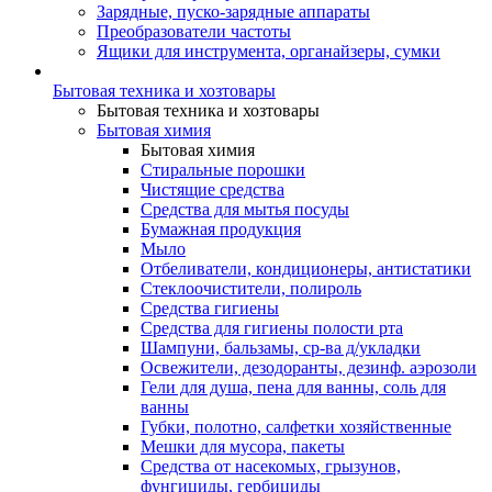
Зарядные, пуско-зарядные аппараты
Преобразователи частоты
Ящики для инструмента, органайзеры, сумки
Бытовая техника и хозтовары
Бытовая техника и хозтовары
Бытовая химия
Бытовая химия
Стиральные порошки
Чистящие средства
Средства для мытья посуды
Бумажная продукция
Мыло
Отбеливатели, кондиционеры, антистатики
Стеклоочистители, полироль
Средства гигиены
Средства для гигиены полости рта
Шампуни, бальзамы, ср-ва д/укладки
Освежители, дезодоранты, дезинф. аэрозоли
Гели для душа, пена для ванны, соль для
ванны
Губки, полотно, салфетки хозяйственные
Мешки для мусора, пакеты
Средства от насекомых, грызунов,
фунгициды, гербициды