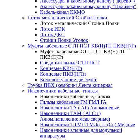
Аксессуары к кабельному каналу ("дерево")
Аксессуары к кабельному каналу "Праймер"
Кабель-канал ККМО
Лоток металлический Стойки Полки
Лоток металлический Стойки Полки
Лоток ИЭК
Лоток ДКС
Стойки Полки Уголок
Муфты кабельные СТП ПСТ КВ(Н)ТП ПКВ(Н)Тп
Муфты кабельные СТП ПСТ КВ(Н)ТП
ПКВ(Н)Тп
Соединительные СТП ПСТ
Концевые КВ(Н)Тп
Концевые ПКВ(Н)Тп
Комплектующие для муфт
Трубка ПВХ (кембрик) Лента киперная
Наконечники кабельные, гильзы
Наконечники кабельные, гильзы
Гильзы кабельные ГМ ГМЛ ГА
Наконечники ТА ( Al ) Алюминевые
Наконечники ТАМ ( Al-Cu )
Алюм.напыление медь,сварные)
Наконечники Т,ТМЛ,ТМЛо, П (Cu) Медные
Наконечники втычные для модульной
аппаратуры