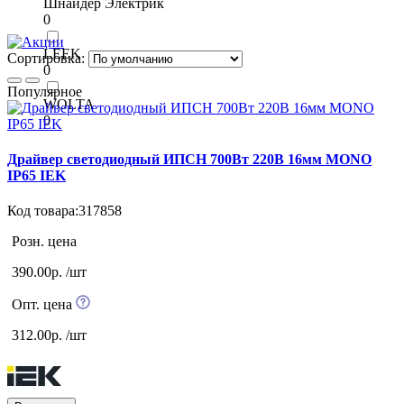
Шнайдер Электрик
0
LEEK
Сортировка:
0
Популярное
WOLTA
0
Драйвер светодиодный ИПСН 700Вт 220В 16мм MONO
IP65 IEK
Код товара:317858
Розн. цена
390.00р. /шт
Опт. цена
312.00р. /шт