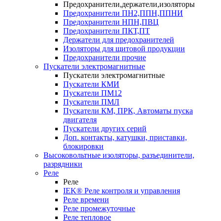
Предохранители,держатели,изоляторы
Предохранители ПН2,ППН,ППНИ
Предохранители НПН,ПВЦ
Предохранители ПКТ,ПТ
Держатели для предохранителей
Изоляторы для щитовой продукции
Предохранители прочие
Пускатели электромагнитные
Пускатели электромагнитные
Пускатели КМИ
Пускатели ПМ12
Пускатели ПМЛ
Пускатели КМ, ПРК, Автоматы пуска
двигателя
Пускатели других серий
Доп. контакты, катушки, приставки,
блокировки
Высоковольтные изоляторы, разъединители,
разрядники
Реле
Реле
IEK® Реле контроля и управления
Реле времени
Реле промежуточные
Реле тепловое