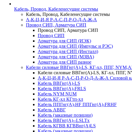
Кабель, Провод, Кабеленесущие системы
Кабель, Провод, Кабеленесущие системы
А-К-Ц-И-Я Р-А-С-П-Р-О-Д-А-Ж-А
Провод СИП, Арматура СИП
Провод СИП, Арматура СИП
Провод СИП
Арматура для СИП (ИЭК)
Арматура для СИП (Импульс и РЭС)
Арматура для СИП (Инсталл)
Арматура для СИП (МЗВА)
Арматура для СИП разное
Кабели силовые ВВГнг(А)-LS, КГ-хл, ППГ, NYM,
Кабели силовые ВВГнг(А)-LS, КГ-хл, ППГ,
А-К-Ц-И-Я Р-А-С-П-Р-О-Д-А-Ж-А Силовой к
Кабель ВВГнг(А)-LS
Кабель ВВГнг(А)-FRLS
Кабель NYM NUM
Кабель КГ-хл КГтп-хл
Кабель ППГнг(А)-HF ППГнг(А)-FRHF
Кабель АВВГ
Кабель (заказные позиции)
Кабель ВВГнг(А)--LSLTx
Кабель КГВВ КГВВнг(А)LS
Кабель (заказные позиции)