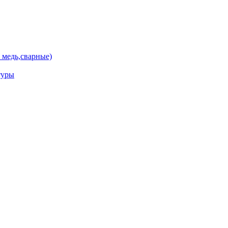
 медь,сварные)
туры