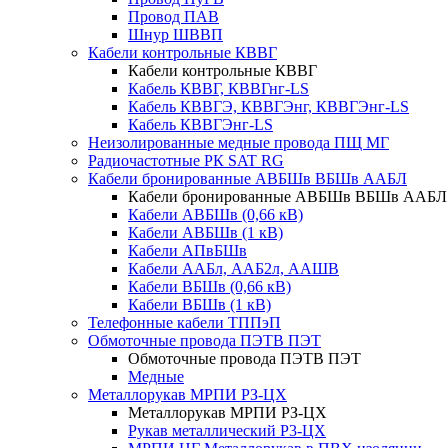
Провод ПАВ
Шнур ШВВП
Кабели контрольные КВВГ
Кабели контрольные КВВГ
Кабель КВВГ, КВВГнг-LS
Кабель КВВГЭ, КВВГЭнг, КВВГЭнг-LS
Кабель КВВГЭнг-LS
Неизолированные медные провода ПЩ МГ
Радиочастотные РК SAT RG
Кабели бронированные АВБШв ВБШв ААБЛ
Кабели бронированные АВБШв ВБШв ААБЛ
Кабели АВБШв (0,66 кВ)
Кабели АВБШв (1 кВ)
Кабели АПвБШв
Кабели ААБл, ААБ2л, ААШВ
Кабели ВБШв (0,66 кВ)
Кабели ВБШв (1 кВ)
Телефонные кабели ТППэП
Обмоточные провода ПЭТВ ПЭТ
Обмоточные провода ПЭТВ ПЭТ
Медные
Металлорукав МРПИ РЗ-ЦХ
Металлорукав МРПИ РЗ-ЦХ
Рукав металлический Р3-ЦХ