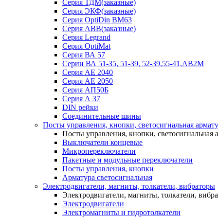
Серия ТДМ(заказные)
Серия ЭКФ(заказные)
Серия OptiDin BM63
Серия АВВ(заказные)
Серия Legrand
Серия OptiMat
Серия ВА 57
Серии ВА 51-35, 51-39, 52-39,55-41,АВ2М
Серия АЕ 2040
Серия АЕ 2050
Серия АП50Б
Серия А 37
DIN рейки
Соединительные шины
Посты управления, кнопки, светосигнальная армат
Посты управления, кнопки, светосигнальная 
Выключатели концевые
Микропереключатели
Пакетные и модульные переключатели
Посты управления, кнопки
Арматура светосигнальная
Электродвигатели, магниты, толкатели, вибраторы
Электродвигатели, магниты, толкатели, вибр
Электродвигатели
Электромагниты и гидротолкатели