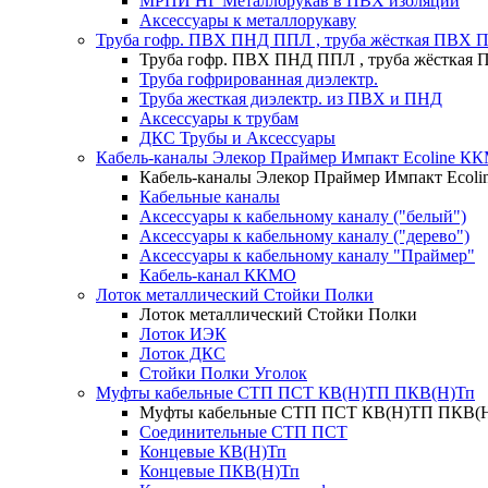
МРПИ НГ Металлорукав в ПВХ изоляции
Аксессуары к металлорукаву
Труба гофр. ПВХ ПНД ППЛ , труба жёсткая ПВХ 
Труба гофр. ПВХ ПНД ППЛ , труба жёсткая
Труба гофрированная диэлектр.
Труба жесткая диэлектр. из ПВХ и ПНД
Аксессуары к трубам
ДКС Трубы и Аксессуары
Кабель-каналы Элекор Праймер Импакт Ecoline К
Кабель-каналы Элекор Праймер Импакт Ecol
Кабельные каналы
Аксессуары к кабельному каналу ("белый")
Аксессуары к кабельному каналу ("дерево")
Аксессуары к кабельному каналу "Праймер"
Кабель-канал ККМО
Лоток металлический Стойки Полки
Лоток металлический Стойки Полки
Лоток ИЭК
Лоток ДКС
Стойки Полки Уголок
Муфты кабельные СТП ПСТ КВ(Н)ТП ПКВ(Н)Тп
Муфты кабельные СТП ПСТ КВ(Н)ТП ПКВ(
Соединительные СТП ПСТ
Концевые КВ(Н)Тп
Концевые ПКВ(Н)Тп