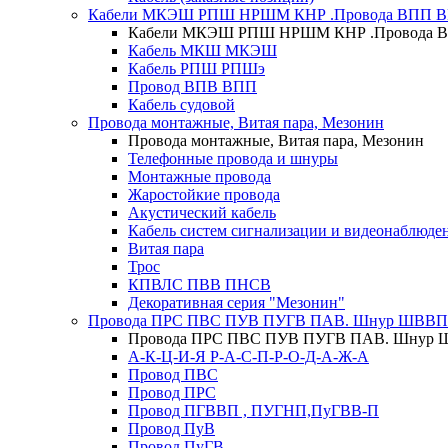
Кабели МКЭШ РПШ НРШМ КНР .Провода ВПП 
Кабели МКЭШ РПШ НРШМ КНР .Провода 
Кабель МКШ МКЭШ
Кабель РПШ РПШэ
Провод ВПВ ВПП
Кабель судовой
Провода монтажные, Витая пара, Мезонин
Провода монтажные, Витая пара, Мезонин
Телефонные провода и шнуры
Монтажные провода
Жаростойкие провода
Акустический кабель
Кабель систем сигнализации и видеонаблюде
Витая пара
Трос
КПВЛС ПВВ ПНСВ
Декоративная серия "Мезонин"
Провода ПРС ПВС ПУВ ПУГВ ПАВ. Шнур ШВВП
Провода ПРС ПВС ПУВ ПУГВ ПАВ. Шнур 
А-К-Ц-И-Я Р-А-С-П-Р-О-Д-А-Ж-А
Провод ПВС
Провод ПРС
Провод ПГВВП , ПУГНП,ПуГВВ-П
Провод ПуВ
Провод ПуГВ