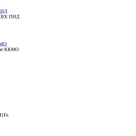
ПНД
 ПВХ ПНД
КМО
ine ККМО
Н)Тп