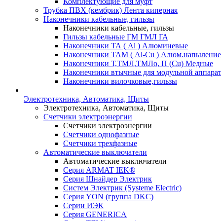
Комплектующие для муфт
Трубка ПВХ (кембрик) Лента киперная
Наконечники кабельные, гильзы
Наконечники кабельные, гильзы
Гильзы кабельные ГМ ГМЛ ГА
Наконечники ТА ( Al ) Алюминевые
Наконечники ТАМ ( Al-Cu ) Алюм.напыление
Наконечники Т,ТМЛ,ТМЛо, П (Cu) Медные
Наконечники втычные для модульной аппара
Наконечники вилочковые,гильзы
Электротехника, Автоматика, Щиты
Электротехника, Автоматика, Щиты
Счетчики электроэнергии
Счетчики электроэнергии
Счетчики однофазные
Счетчики трехфазные
Автоматические выключатели
Автоматические выключатели
Серия ARMAT IEK®
Серия Шнайдер Электрик
Систем Электрик (Systeme Electric)
Серия YON (группа DKC)
Серии ИЭК
Серия GENERICA