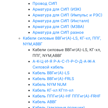
Провод СИП
Арматура для СИП (ИЭК)
Арматура для СИП (Импульс и РЭС)
Арматура для СИП (Инсталл)
Арматура для СИП (МЗВА)
Арматура для СИП разное
Кабели силовые ВВГнг(А)-LS, КГ-хл, ППГ,
NYM,АВВГ
Кабели силовые ВВГнг(А)-LS, КГ-хл,
ППГ, NYM,АВВГ
А-К-Ц-И-Я Р-А-С-П-Р-О-Д-А-Ж-А
Силовой кабель
Кабель ВВГнг(А)-LS
Кабель ВВГнг(А)-FRLS
Кабель NYM NUM
Кабель КГ-хл КГтп-хл
Кабель ППГнг(А)-HF ППГнг(А)-FRHF
Кабель АВВГ
Кабель (заказные позиции)